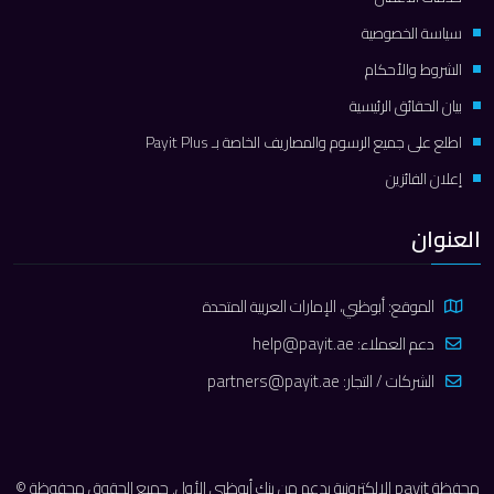
سياسة الخصوصية
الشروط والأحكام
بيان الحقائق الرئيسية
اطلع على جميع الرسوم والمصاريف الخاصة بـ Payit Plus
إعلان الفائزين
العنوان
الموقع: أبوظبي، الإمارات العربية المتحدة
دعم العملاء:
help@payit.ae
الشركات / التجار:
partners@payit.ae
محفظة payit الإلكترونية بدعم من بنك أبوظبي الأول. جميع الحقوق محفوظة ©