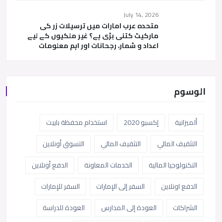
July 14, 2026
متحدہ عرب امارات میں ترسیلات زر کی
مارکیٹ کتنی بڑی ہے؟ غیر ملکیوں کے لیے
اعداد و شمار، رجحانات اور اہم معلومات
الوسوم
ألميزانية
إكسبو 2020
استخدام محفظة باييت
التثقيف المالي
التثقيف المالي
التسوق أونلاين
التكنولوجيا المالية
الخدمات المعاونة
الدفع أونلاين
الدفع اونلاين
السفر إلى الإمارات
السفر للإمارات
الشراكات
العودة إلى المدارس
العودة للدراسة