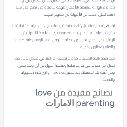
إن إمكانية العثور على معاونة للأم في المنزل يمكن للأم أن تثق بها
لادارة منزلها ، والاهتمام بالأطفال مهمة شاقة وأحيانا تصبح أحيانًا سببًا
رئيسيًا لتخلي العديد من الأمهات عن حياتهم المهنية.
لقد تعرفت الرقمنة على تلك المشكلة وعملت على حلها بواسطة تطبيقات
مفيدة سهلة الاستخدام و ذات تصميم مميز لمساعدة الأمهات في
الإمارات على عدم التخلي عن وظائفهن وفي نفس الوقت رعاية أطفالهن
والقيام بأعمالهن المنزلية.
حيث تقدم هذه التطبيقات خدمات تنظيف احترافية في متناول يدك ، مما
جعل أمر الحفاظ على منزلك نظيفا ومنظما أسهل من أي وقت مضى
ومن أمثلة تلك التطبيقات نجد تطبيق
maids.cc
والتي تتميز بالسهولة
والسرعة.
نصائح مفيدة من
love
parenting
الامارات