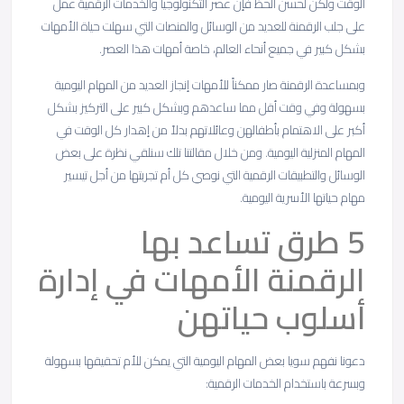
الوقت ولكن لحسن الحظ فإن عصر التكنولوجيا والخدمات الرقمية عمل
على جلب الرقمنة للعديد من الوسائل والمنصات التي سهلت حياة الأمهات
بشكل كبير في جميع أنحاء العالم، خاصة أمهات هذا العصر.
وبمساعدة الرقمنة صار ممكناً للأمهات إنجاز العديد من المهام اليومية
بسهولة وفي وقت أقل مما ساعدهم وبشكل كبير على التركيز بشكل
أكبر على الاهتمام بأطفالهن وعائلاتهم بدلاً من إهدار كل الوقت في
المهام المنزلية اليومية. ومن خلال مقالتنا تلك سنلقي نظرة على بعض
الوسائل والتطبيقات الرقمية التي نوصي كل أم تجربتها من أجل تيسير
مهام حياتها الأسرية اليومية.
5 طرق تساعد بها
الرقمنة الأمهات في إدارة
أسلوب حياتهن
دعونا نفهم سويا بعض المهام اليومية التي يمكن للأم تحقيقها بسهولة
وبسرعة باستخدام الخدمات الرقمية: