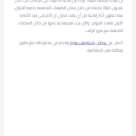
إن موجة الرقمنة القوية عززت من إنتاجية الأمهات في الإمارات من خلال
منحهن حلولاً سريعة من خلال بعض التطبيقات المصممة خصيصا للجوال،
مما جعلهن أكثر إنتاجية من أي وقت مضى. إن الأم هى فرد الأسرة
الأول متعدد المهام ، والتي يجب تقديرها ودعمها من خلال الابتكارات
المختلفة مع مرور الوقت.
احصل على
عروض وخصومات مثيرة
وتحكم في مدفوعاتك مع تطبيق
وبطاقة باييت الإفتراضية.