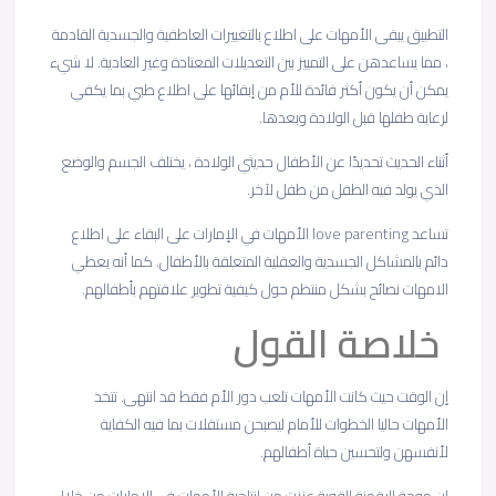
التطبيق يبقى الأمهات على اطلاع بالتغييرات العاطفية والجسدية القادمة
، مما يساعدهن على التمييز بين التعديلات المعتادة وغير العادية. لا شيء
يمكن أن يكون أكثر فائدة للأم من إبقائها على اطلاع طبي بما يكفي
لرعاية طفلها قبل الولادة وبعدها.
أثناء الحديث تحديدًا عن الأطفال حديثي الولادة ، يختلف الجسم والوضع
الذي يولد فيه الطفل من طفل لآخر.
تساعد love parenting الأمهات في الإمارات على البقاء على اطلاع
دائم بالمشاكل الجسدية والعقلية المتعلقة بالأطفال. كما أنه يعطي
الامهات نصائح بشكل منتظم حول كيفية تطوير علاقتهم بأطفالهم.
خلاصة القول
إن الوقت حيث كانت الأمهات تلعب دور الأم فقط قد انتهى. تتخذ
الأمهات حاليا الخطوات للأمام ليصبحن مستقلات بما فيه الكفاية
لأنفسهن ولتحسين حياة أطفالهم.