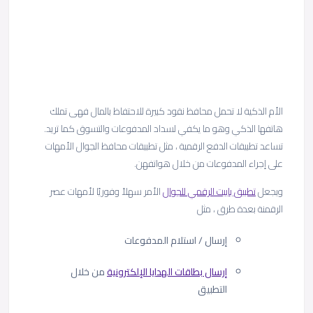
الأم الذكية لا تحمل محافظ نقود كبيرة للاحتفاظ بالمال فهى تملك
هاتفها الذكي وهو ما يكفي لسداد المدفوعات والتسوق كما تريد.
تساعد تطبيقات الدفع الرقمية ، مثل تطبيقات محافظ الجوال الأمهات
على إجراء المدفوعات من خلال هواتفهن.
ويجعل
تطبيق باييت الرقمي للجوال
الأمر سهلاً وفوريًا لأمهات عصر
الرقمنة بعدة طرق ، مثل
إرسال / استلام المدفوعات
إرسال بطاقات الهدايا الإلكترونية
من خلال
التطبيق