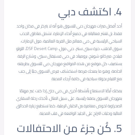
4.
اكتشف
دبي
أحد أفضل ميزات مهرجان دبي للتسوق هو أنه لا يتركز في مكان واحد
فقط، بل تنتشر فعالياته في جميع أنحاء الإمارة. تشمل مناطق الجذب
السياحي الرئيسية في دبي معالم مثل القرية العالمية، مول الإمارات،
سوق الذهب، ديرة سيتي سنتر، دبي مول، DSF Desert Camp، اللولو
فيلدج، ميركاتو شوبنج، بروميناد في دبي فستيفال سيتي، وشارع الرقة.
يستضيف كل موقع من هذه المواقع مهرجان دبي للتسوق بطريقته
الخاصة، وهو ما يمنحك فرصة استكشاف فرص التسوق جنبًا إلى جنب
مع القيام بجولة سياحية في كافة أرجاء المدينة.
يمكنك أيضًا الاستمتاع بأنشطة أخرى في دبي حتى إذا كنت غير مهتمًا
بمهرجان التسوق بصفة رئيسية. على سبيل المثال، تأخذك رحلة السفاري
الصحراوية لخوض مغامرة بين الكثبان الرملية، كما تستطيع زيارة الحدائق
المائية وحلبات التزلج على الجليد الواقعة في قلب المدينة.
5.
كُن
جزءً
من
الاحتفالات