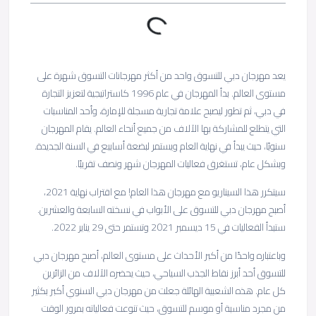
يعد مهرجان دبي للتسوق واحد من أكثر مهرجانات التسوق شهرة على
مستوى العالم. بدأ المهرجان في عام 1996 كاستراتيجية لتعزيز التجارة
في دبي، ثم تطور ليصبح علامة تجارية مسجلة للإمارة، وأحد المناسبات
التي يتطلع للمشاركة بها الآلاف من جميع أنحاء العالم. يقام المهرجان
سنويًا، حيث يبدأ في نهاية العام ويستمر لبضعة أسابيع في السنة الجديدة.
وبشكل عام، تستغرق فعاليات المهرجان شهر ونصف تقريبًا.
سيتكرر هذا السيناريو مع مهرجان هذا العام! مع اقتراب نهاية 2021،
أصبح مهرجان دبي للتسوق على الأبواب في نسخته السابعة والعشرين.
ستبدأ الفعاليات في 15 ديسمبر 2021 وتستمر حتى 29 يناير 2022.
وباعتباره واحدًا من أكبر الأحداث على مستوى العالم، أصبح مهرجان دبي
للتسوق أحد أبرز نقاط الجذب السياحي، حيث يحضره الآلاف من الزائرين
كل عام. هذه الشعبية الهائلة جعلت من مهرجان دبي السنوي أكبر بكثير
من مجرد مناسبة أو موسم للتسوق، حيث تنوعت فعالياته بمرور الوقت