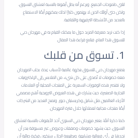
لتلبي طموحات الجميع. وبرغم أنه يظل أيقونة بالنسبة لعشاق التسوق،
ولكن حتى أولئك الذين لا يهتمون كثيرًا لذلك يمكنهم أيضًا الاستمتاع
بالعديد من الأنشطة الترفيهية والثقافية.
إذا كنت تريد معرفة المزيد حول ما يمكنك القيام به في مهرجان دبي
للتسوق هذا العام، فتابع قراءة هذا المقال.
1.
تسوق
من
قلبك
يتمتع مهرجان دبي للتسوق بنكهة عالمية لأسباب عِدة. يجلب المهرجان
معه خصومات لا تُصدق على كل شيء، من الملابس إلى الإلكترونيات.
ولا تقتصر هذه الوفورات السعرية على المنتجات المحلية أو العلامات
التجارية الصغيرة، حيث يشارك في هذه العروض الترويجية أهم مصممي
الأزياء العالميين مثل شانيل وكريستيان ديور. وتمنح العديد من الشركات
أيضًا منتجات مجانية لعملائها خلال فترة المهرجان.
كما ذكرنا آنفًا، يعتبر مهرجان دبي السنوي أحد الأيقونات بالنسبة لعشاق
التسوق، حيث يشهد خصومات وصفقات وعروض غير مسبوقة يندر أن
تجدها في أي فعالية مشابهة. وبطبيعة الحال، ستكون فكرة صائبة أن