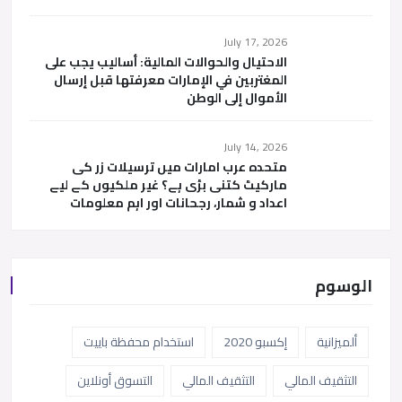
July 17, 2026
الاحتيال والحوالات المالية: أساليب يجب على
المغتربين في الإمارات معرفتها قبل إرسال
الأموال إلى الوطن
July 14, 2026
متحدہ عرب امارات میں ترسیلات زر کی
مارکیٹ کتنی بڑی ہے؟ غیر ملکیوں کے لیے
اعداد و شمار، رجحانات اور اہم معلومات
الوسوم
ألميزانية
إكسبو 2020
استخدام محفظة باييت
التثقيف المالي
التثقيف المالي
التسوق أونلاين