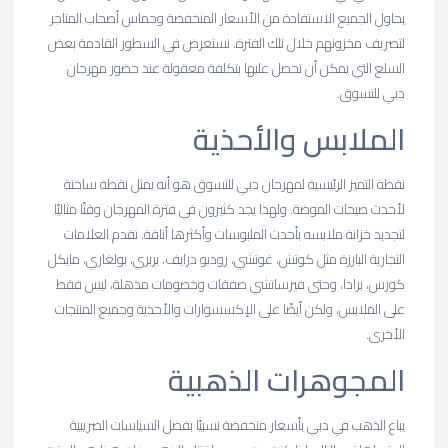
يحاول الجميع الاستفادة من الأسعار المنخفضة وحماس أصحاب المتاجر
لتصريف مخزونهم خلال تلك الفترة. نستعرض في السطور القادمة بعض
السلع التي يمكن أن تحصل عليها بتكلفة معقولة عند حضور مهرجان
دبي للتسوق.
الملابس
والأحذية
نقطة التميز الرئيسية لمهرجان دبي للتسوق هو أنه يمثل نقطة ساخنة
لأحدث صيحات الموضة. ولهذا يجد كثيرون في فترة المهرجان وقتًا مثاليًا
لتجديد خزانة ملابسه بأحدث الملبوسات وأكثرها أناقة. تقدم العلامات
التجارية البارزة مثل كوتش، غوتشي، روديو درايف، بربري، بولغاري، مايكل
كورس، برادا، وحتى فيرساتشي صفقات وخصومات مذهلة، ليس فقط
على الملابس، ولكن أيضًا على الإكسسوارات والأحذية وجميع المنتجات
الأخرى.
المجوهرات
الذهبية
يباع الذهب في دبي بأسعار منخفضة نسبيًا بفضل السياسات الضريبية