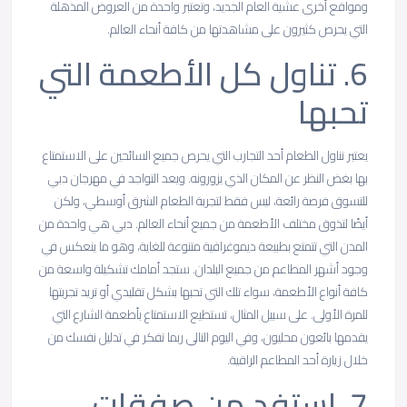
ومواقع أخرى عشية العام الجديد، وتعتبر واحدة من العروض المذهلة
التي يحرص كثيرون على مشاهدتها من كافة أنحاء العالم.
6.
تناول
كل
الأطعمة
التي
تحبها
يعتبر تناول الطعام أحد التجارب التي يحرص جميع السائحين على الاستمتاع
بها بغض النظر عن المكان الذي يزورونه. ويعد التواجد في مهرجان دبي
للتسوق فرصة رائعة، ليس فقط لتجربة الطعام الشرق أوسطي، ولكن
أيضًا لتذوق مختلف الأطعمة من جميع أنحاء العالم. دبي هي واحدة من
المدن التي تتمتع بطبيعة ديموغرافية متنوعة للغاية، وهو ما ينعكس في
وجود أشهر المطاعم من جميع البلدان. ستجد أمامك تشكيلة واسعة من
كافة أنواع الأطعمة، سواء تلك التي تحبها بشكل تقليدي أو تريد تجربتها
للمرة الأولى. على سبيل المثال، تستطيع الاستمتاع بأطعمة الشارع التي
يقدمها بائعون محليون، وفي اليوم التالي ربما تفكر في تدليل نفسك من
خلال زيارة أحد المطاعم الراقية.
7.
استفد
من
صفقات