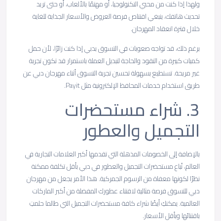
ولهذا إذا كنت من محبي التكنولوجيا، أو مهتمًا بالألعاب، أو حتى تريد
تحديث هاتفك، ينبغي اقتناص فرصة العروض والأسعار الجذابة للغاية
خلال فترة انعقاد المهرجان.
برغم ذلك، قد تواجه صعوبات في التسوق بدبي إذا كنت زائرًا، لأن حمل
كميات كبيرة من النقود والحاجة لتبديل العملة باستمرار قد تكون تجربة
غير مريحة. تستطيع بسهولة تحسين تجربة التسوق أثناء مهرجان دبي عن
طريق استخدام خدمات المحافظ الإلكترونية مثل Payit.
3.
شراء
مستحضرات
التجميل
والعطور
بالإضافة إلى الخصومات المذهلة التي تقدمها أكبر العلامات التجارية في
العالم، تُباع مستحضرات التجميل والعطور في دبي بأقل تكلفة ممكنة
نظرًا لكونها معفاة من الرسوم الجمركية. هذا الأمر يجعل من مهرجان
دبي للتسوق فرصة مثالية لاقتناء عطورك المفضلة من أكبر الماركات
العالمية. يمكنكِ أيضًا شراء كافة مستحضرات التجميل التي طالما حلمتِ
باقتنائها وبأقل الأسعار.