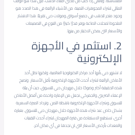
المتساهلة. وبالتالي إذا كنتِ من محبي اقتناء الذهب، فإن هذا هو الوقت
المثالي لشراء المجوهرات الثمينة. من الأشياء الرائعة في هذا الصدد هو
وجود متجر للذهب في جميع أسواق ومولات دبي تقريبًا. هذا الانتشار
الملحوظ لمحلات الصاغة يوفر قدرًا كبيرًا من التنوع في التصميمات
والأسعار التي يمكن الاختيار من بينها.
2.
استثمر
في
الأجهزة
الإلكترونية
لا تشتهر دبي بأنها أحد مراكز التكنولوجيا العالمية، ولكنها تظل أحد
الأماكن الرائعة لشراء أحدث الأجهزة الإلكترونية بأقل الأسعار. وتصبح
هذه الحقيقة أكثر وضوحًا خلال مهرجان دبي للتسوق، حيث أن بيئة
الإعفاء الضريبي والجمركي تجعل من الإمارة واحدة من أفضل الأماكن
للتسوق وشراء الأجهزة الإلكترونية باهظة الثمن. وتزداد الميزة السعرية
بشكل خاص عند شراء هذه الأجهزة خلال مهرجان دبي للتسوق. بعبارة
أخرى، تستطيع الاستفادة من فترة المهرجان لشراء أحدث التقنيات
والمعدات بأرخص الأسعار التي لن تجدها في أي مكان آخر.