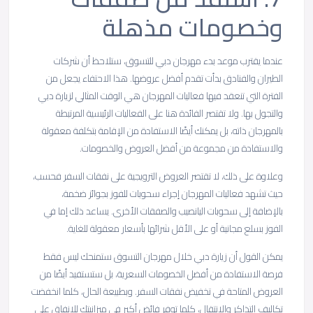
وخصومات
مذهلة
عندما يقترب موعد بدء مهرجان دبي للتسوق، ستلاحظ أن شركات
الطيران والفنادق بدأت تقدم أفضل عروضها. هذا الاحتفاء يجعل من
الفترة التي تنعقد فيها فعاليات المهرجان هي الوقت المثالي لزيارة دبي
والتجول بها. ولا تقتصر الفائدة هنا على الفعاليات الرئيسية المرتبطة
بالمهرجان ذاته، بل يمكنك أيضًا الاستفادة من الإقامة بتكلفة معقولة
والاستفادة من مجموعة من أفضل العروض والخصومات.
وعلاوة على ذلك، لا تقتصر العروض الترويجية على نفقات السفر فحسب،
حيث تشهد فعاليات المهرجان إجراء سحوبات للفوز بجوائز ضخمة،
بالإضافة إلى سحوبات اليانصيب والصفقات الأخرى. يساعد ذلك إما في
الفوز بسلع مجانية أو على الأقل شرائها بأسعار معقولة للغاية.
يمكن القول أن زيارة دبي خلال مهرجان التسوق ستمنحك ليس فقط
فرصة الاستفادة من أفضل الخصومات السعرية، بل ستستفيد أيضًا من
العروض المتاحة في تخفيض نفقات السفر. وبطبيعة الحال، كلما انخفضت
تكاليف التذاكر والانتقال، كلما توفر فائض أكبر في ميزانيتك للإنفاق على