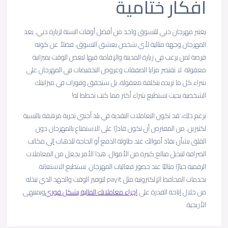
أفكار
ختامية
يعتبر مهرجان دبي للتسوق واحد من أفضل أوقات السنة لزيارة دبي. يعد
المهرجان وجهة مثالية لأي شخص يعشق التسوق، فضلاً عن كونه
فرصة لمن يرغب في زيارة المدينة والإقامة فيها لبعض الوقت بميزانية
معقولة. لا تقتصر مزايا الصفقات وعروض التخفيضات في المهرجان على
شراء كل ما تريده بتكلفة معقولة، بل ستحقق وفورات في ميزانيتك
الشخصية بحيث تستطيع شراء أكثر مما كنت تخطط له!
برغم ذلك، قد تكون التعاملات النقدية في بلد أجنبي تجربة مرهقة بالنسبة
لكثيرين. من المفترض أن تكون قادرًا على الاستمتاع بالمهرجان دون
القلق بشأن نفاذ أموالك عند طاولة الدفع أو الحاجة للذهاب إلى مكاتب
الصرافة لتبديل مبالغ كبيرة من الأموال. هذا الأمر يجعل من المعاملات
الرقمية خيارًا مثاليًا عند حضور فعاليات المهرجان. تستطيع الاستعانة
بخدمات المحافظ الإلكترونية مثل payit لتوفير الوقت والجهد الذي تبذله
من خلال إتاحة القدرة على
إجراء معاملاتك المالية بشكل فوري
وبمنتهى
الأريحية.