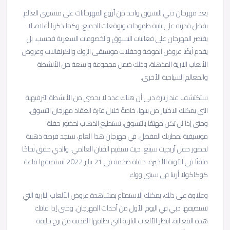
يعد مهرجان دبي للتسوق واحد من أروع المهرجانات على مستوى العالم
بفضل قدرته على تلبية طموحات وتوقعات الجميع. وكما ذكرنا أعلاه، لا
يقتصر المهرجان على فعاليات التسوق والخصومات السعرية فحسب، بل
يقدم أيضًا عروض الموضة وحفلات موسيقى الروك والكرنفالات وعروض
الألعاب النارية المذهلة، وذلك ضمن مجموعة واسعة من الأنشطة
والمعالم السياحية الأخرى.
ستكتشف عند زيارة دبي أن هناك عدد لا يحصى من الأنشطة الترفيهية
التي يمكنك الاختيار من بينها، خاصةً خلال فترة انعقاد مهرجان التسوق.
وحتى إذا لن تكن مهتمًا بالتسوق، تستطيع الذهاب لحضور حفلة
موسيقية لمطربك المفضل. في مهرجان هذا العام، ستجد فرصة ذهبية
لحضور حفل أريجيت سينغ، حيث سيقيم الفنان العالمي، والذي حقق نجاحًا
ملفتًا في الآونة الأخيرة، حفلة ضخمة في 21 يناير 2022 تستضيفها قاعة
كوكاكولا أرينا في سيتي ووك.
وعلاوة على ذلك، يمكنك الاستمتاع بمشاهدة عروض الألعاب النارية التي
تستضيفها دبي في اليوم الأول من أحداث المهرجان. وحتى إذا فاتتك
هذه الفعالية، انتظر الألعاب النارية التي تطلقها المدينة من برج خليفة