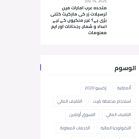
July 14, 2026
متحدہ عرب امارات میں
ترسیلات زر کی مارکیٹ کتنی
بڑی ہے؟ غیر ملکیوں کے لیے
اعداد و شمار، رجحانات اور اہم
معلومات
الوسوم
ألميزانية
إكسبو 2020
استخدام محفظة باييت
التثقيف المالي
التثقيف المالي
التسوق أونلاين
التكنولوجيا المالية
الخدمات المعاونة