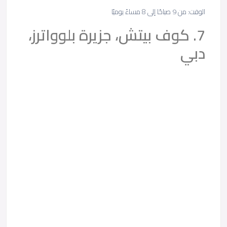
الوقت: من 9 صباحًا إلى 8 مساءً يوميًا
7. كوف بيتش، جزيرة بلوواترز،
دبي