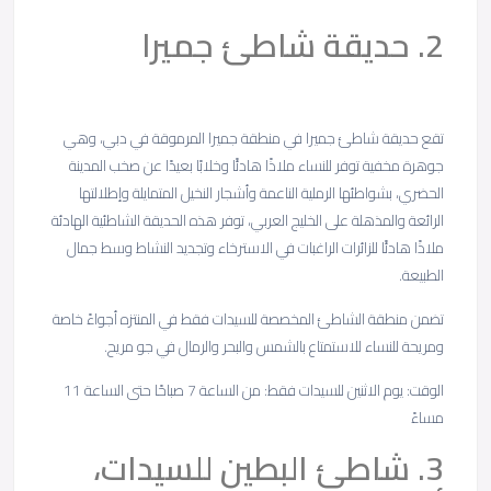
2. حديقة شاطئ جميرا
تقع حديقة شاطئ جميرا في منطقة جميرا المرموقة في دبي، وهي
جوهرة مخفية توفر للنساء ملاذًا هادئًا وخلابًا بعيدًا عن صخب المدينة
الحضري، بشواطئها الرملية الناعمة وأشجار النخيل المتمايلة وإطلالتها
الرائعة والمذهلة على الخليج العربي، توفر هذه الحديقة الشاطئية الهادئة
ملاذًا هادئًا للزائرات الراغبات في الاسترخاء وتجديد النشاط وسط جمال
الطبيعة.
تضمن منطقة الشاطئ المخصصة للسيدات فقط في المنتزه أجواءً خاصة
ومريحة للنساء للاستمتاع بالشمس والبحر والرمال في جو مريح.
الوقت: يوم الاثنين للسيدات فقط: من الساعة 7 صباحًا حتى الساعة 11
مساءً
3. شاطئ البطين للسيدات،