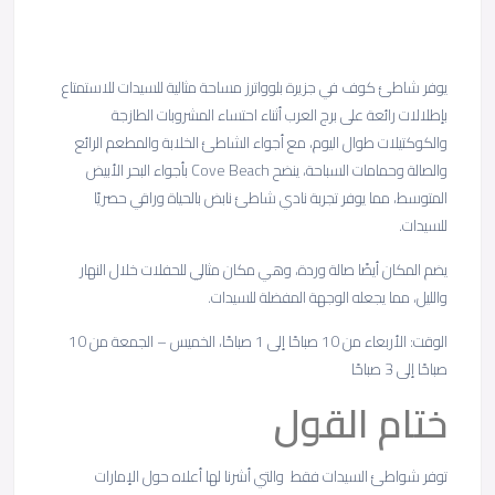
يوفر شاطئ كوف في جزيرة بلوواترز مساحة مثالية للسيدات للاستمتاع
بإطلالات رائعة على برج العرب أثناء احتساء المشروبات الطازجة
والكوكتيلات طوال اليوم، مع أجواء الشاطئ الخلابة والمطعم الرائع
والصالة وحمامات السباحة، ينضح Cove Beach بأجواء البحر الأبيض
المتوسط، مما يوفر تجربة نادي شاطئ نابض بالحياة وراقي حصريًا
للسيدات.
يضم المكان أيضًا صالة وردة، وهي مكان مثالي للحفلات خلال النهار
والليل، مما يجعله الوجهة المفضلة للسيدات.
الوقت: الأربعاء من 10 صباحًا إلى 1 صباحًا، الخميس – الجمعة من 10
صباحًا إلى 3 صباحًا
ختام القول
توفر شواطئ السيدات فقط والتي أشرنا لها أعلاه حول الإمارات