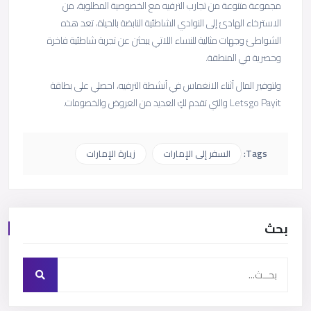
مجموعة متنوعة من تجارب الترفيه مع الخصوصية المطلوبة، من
الاسترخاء الهادئ إلى النوادي الشاطئية النابضة بالحياة، تعد هذه
الشواطئ وجهات مثالية للنساء اللاتي يبحثن عن تجربة شاطئية فاخرة
وحصرية في المنطقة.
ولتوفير المال أثناء الانغماس في أنشطة الترفيه، احصلي على بطاقة
Letsgo Payit والتي تقدم لكٍ العديد من العروض والخصومات.
Tags:
السفر إلى الإمارات
زيارة الإمارات
بحث