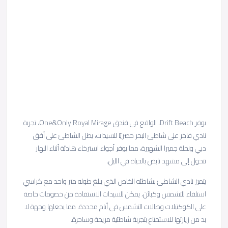
يوفر Drift Beach، الواقع في فندق One&Only Royal Mirage، تجربة
نادي فاخر على شاطئ البحر حصريًا للسيدات، يطل الشاطئ على أفق
دبي ونخلة جميرا الشهيرة، مما يوفر أجواء استرخاء هادئة أثناء النهار
تتحول إلى مشهد نابض بالحياة في الليل.
يتميز نادي الشاطئ بشاطئه الخاص الذي يبلغ طوله متر واحد مع كراسي
استلقاء للتشمس وكبائن، يمكن للسيدات الاستفادة من خصومات خاصة
على الكوكتيلات وصالات التشمس في أيام محددة، مما يجعلها وجهة لا
بد من زيارتها للاستمتاع بتجربة شاطئية مريحة وساحرة.