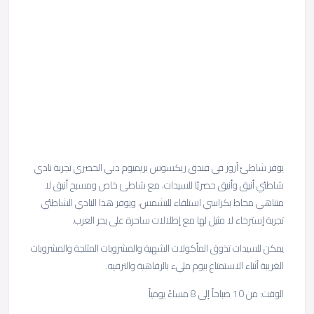
يوفر شاطئ أزور في فندق ريكسوس بريميوم دبي الحصري تجربة نادي
شاطئي أنيق وأنيق حصريًا للسيدات، مع شاطئ خاص ومسبح أنيق لا
متناهي محاط بكراسي استلقاء للتشمس، ويوفر هذا النادي الشاطئي
تجربة إسترخاء لا مثيل لها مع إطلالات ساحرة على بحر العرب.
يمكن للسيدات تذوق المأكولات الشهية والمشروبات المثلجة والمشروبات
الغريبة أثناء الاستمتاع بيوم مليء بالرفاهية والترفيه.
الوقت: من 10 صباحاً إلى 8 مساءً يومياً