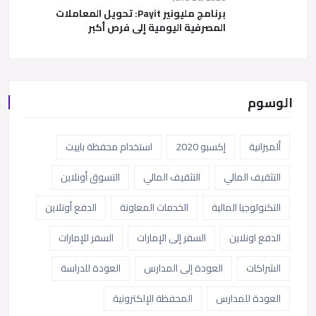
برنامج مليونير Payit: تحويل المعاملات
المصرفية اليومية إلى فرص أكبر
الوسوم
ألميزانية
إكسبو 2020
استخدام محفظة باييت
التثقيف المالي
التثقيف المالي
التسوق أونلاين
التكنولوجيا المالية
الخدمات المعاونة
الدفع أونلاين
الدفع اونلاين
السفر إلى الإمارات
السفر للإمارات
الشراكات
العودة إلى المدارس
العودة للدراسة
العودة للمدارس
المحفظة الإلكترونية