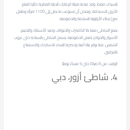
للسيدات فقط، وقد منحته هيئة الإمارات للحياة الفطرية جائزة العلم
الأزرق للاستدامة، ويمكن أن تستوعب ما يصل إلى 1100 امرأة وطفل،
مع إعطاء الأولوية للسلامة والخصوصية.
يمنع الشاطئ منعا باتا الكاميرات والحيوانات وصيد الأسماك والتخييم،
الأسوار والحواجز تضمن الخصوصية، يسمح الشاطئ بالسباحة حتى غروب
الشمس، مما يوفر بيئة آمنة وحصرية للنساء للاسترخاء والاستمتاع
بالمرافق.
الوقت: من 8 صباحًا حتى 9 مساءً يوميًا
4. شاطئ أزور، دبي