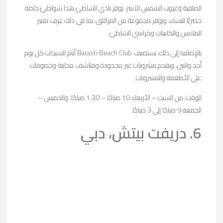
الصافية وغروب الشمس الآسر، يوفر نادي الشاطئ هذا شواطئ خاصة
حصريًا للنساء، ويوفر مجموعة من المرافق، بما في ذلك غرف تغيير
الملابس والكابينات وكراسي الشاطئ.
بالإضافة إلى ذلك، يستضيف Barasti Beach Club أيام السيدات كل يوم
أحد واثنين، ويقدم مشروبات غير محدودة ومناشف مجانية وخصومات
على الأطعمة والمشروبات.
الوقت: من السبت – الأربعاء 10 صباحًا – 1.30 صباحًا، والخميس –
الجمعة 9 صباحًا إلى 3 صباحًا
6. دريفت بيتش، دبي