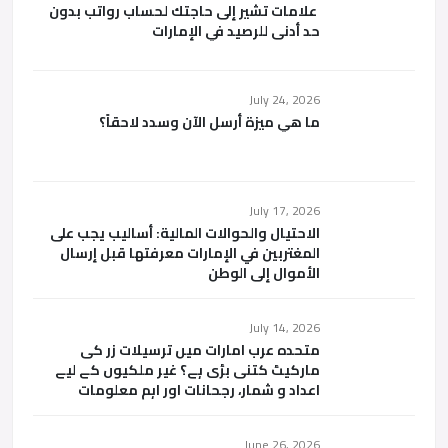
علامات تشير إلى حاجتك لحساب رواتب بدون
حد أدنى للرصيد في الإمارات
July 24, 2026
ما هي ميزة أرسل الآن وسدد لاحقاً؟
July 17, 2026
الاحتيال والحوالات المالية: أساليب يجب على
المغتربين في الإمارات معرفتها قبل إرسال
الأموال إلى الوطن
July 14, 2026
متحدہ عرب امارات میں ترسیلات زر کی
مارکیٹ کتنی بڑی ہے؟ غیر ملکیوں کے لیے
اعداد و شمار، رجحانات اور اہم معلومات
June 26, 2026