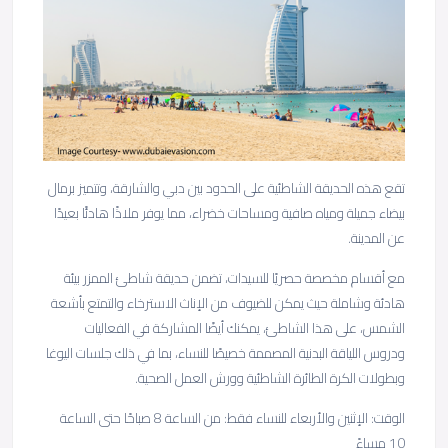
تقع هذه الحديقة الشاطئية على الحدود بين دبي والشارقة، وتتميز برمال
بيضاء جميلة ومياه صافية ومساحات خضراء، مما يوفر ملاذًا هادئًا بعيدًا
عن المدينة.
مع أقسام مخصصة حصريًا للسيدات، تضمن حديقة شاطئ الممزر بيئة
هادئة وشاملة حيث يمكن للضيوف من الإناث الاسترخاء والتمتع بأشعة
الشمس، على هذا الشاطئ، يمكنك أيضًا المشاركة في الفعاليات
ودروس اللياقة البدنية المصممة خصيصًا للنساء، بما في ذلك جلسات اليوغا
وبطولات الكرة الطائرة الشاطئية وورش العمل الصحية.
الوقت: الإثنين والأربعاء للنساء فقط: من الساعة 8 صباحًا حتى الساعة
10 مساءً