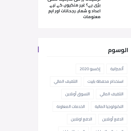
بڑی ہے؟ غیر ملکیوں کے لیے
اعداد و شمار، رجحانات اور اہم
معلومات
الوسوم
ألميزانية
إكسبو 2020
استخدام محفظة باييت
التثقيف المالي
التثقيف المالي
التسوق أونلاين
التكنولوجيا المالية
الخدمات المعاونة
الدفع أونلاين
الدفع اونلاين