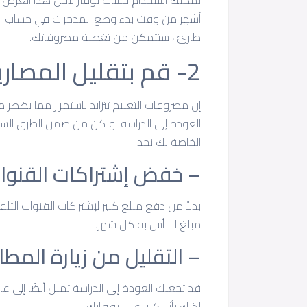
يمكنك استخدام حساب توفير لأجل هذا الغرض ويقت
أشهر من وقت بدء وضع المدخرات في حساب الت
طارئ ، ستتمكن من تغطية مصروفاتك.
2- قم بتقليل المصاريف
إن مصروفات التعليم تتزايد باستمرار مما يضطر م
العودة إلى الدراسة ولكن من ضمن الطرق السه
الخاصة بك نجد:
– خفض إشتراكات القنوات 
بدلاً من دفع مبلغ كبير لإشتراكات القنوات الت
مبلغ لا بأس به كل شهر.
– التقليل من زيارة المط
قد تجعلك العودة إلى الدراسة تميل أيضًا إلى عا
لذلك تأثير كبير على نفقاتك.