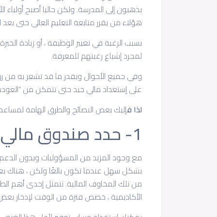
يذهبون إلى المدرسة. ولكن حاليا أصبح أولياء ا
هؤلاء من يقرر متابعة التعليم العالي حتى بعد ا
بسبب الرغبة في تغيير الوظيفة ، أو زيادة ال
لمجرد إشباع رغبتهم للمعرفة.
وفي جميع الأحوال وبقدر ما قد تشعر به من روعة
على إستعداد مالي جيد حتى تتمكن من “العودة إ
لذا ف
إليك بعض النصائح والطرق الهامة لمساعدت
1- حدد صندوق مالي للطوارئ
مع وجود المزيد من المسؤوليات وبدون الدعم الم
بشكل سهل عندما تكون بالغًا ولكن ، هناك ب
من تلك المخاوف المالية. تتمثل إحدى أهم الط
الأكاديمية ، خصص فترة من الوقت لإدخار بعض 