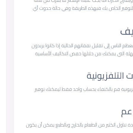
رح الخبراء أنه يجب عليك الإنتظار ما يقرب من ثلاثة
وفير الخاص بك فبهذه الطريقة وفي حالة حدوث أي
عظم الناس إلى تقليل نفقاتهم الحالية إذا كانوا يريدون
لة التي يمكنك من خلالها خفض التكاليف الأساسية
التلفزيونية
لفزيونية قم بالكتفاء بحساب واحد فقط ليمكنك توفير
اعم
دة تناول الكثير من الطعام بالخارج وبالطبع يمكن أن يكون