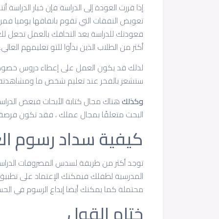
إذا قررت العودة إلى الدراسة فإن خيار الدراسة
تعويض النفقات التي تقوم بانفاقها يوميا فم
فعودتك للدراسة بعد التحاقك بالعمل تجعل لك م
أكثر من الطلاب الذين بدأوا للتو تعليمهم العالي.
لذلك قد يكون العمل على إعطاء دروس خصوصية
ستشعر بالفخر عند تعليم شخص ما ومشاهدته 
وكذلك
هناك مجال كتابة الأبحاث فبعض الدراس
البحث متعلقًا بمجال عملك ، فقد تكون فرصة
كيفية سداد رسوم الع
توجد أكثر من طريقة لسدس المصروفات الدراسي
محتملة كما يمكنك أيضا إيداع الرسوم في الحساب
ختام القول