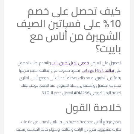
كيف تحصل على خصم
10% على فساتين الصيف
الشهيرة من أُناس مع
باييت؟
للحصول على العرض،
قومي بتنزيل تطبيق باييت
والتقدم بطلب للحصول
على
بطاقة Letsgo Payit
. بمجرد حصولك على البطاقة، سيتم تخزينها
رقميًا في التطبيق. وبعد ذلك، يمكنك الذهاب الى موقع أُناس. اختاري
فستانك المفضل وأضيفيه إلى سلة التسوق. عند الدفع، يتوجب عليك
اضافة الرمز الترويجي
256 لتفعيل خصم الـ 10%.
ADM
خلاصة القول
يقدم موقع أُناس مجموعة عصرية من فساتين الصيف من علامات
تجارية مشهورة، تمزج بين الراحة والأناقة. وسواء كانت المناسبة رسمية