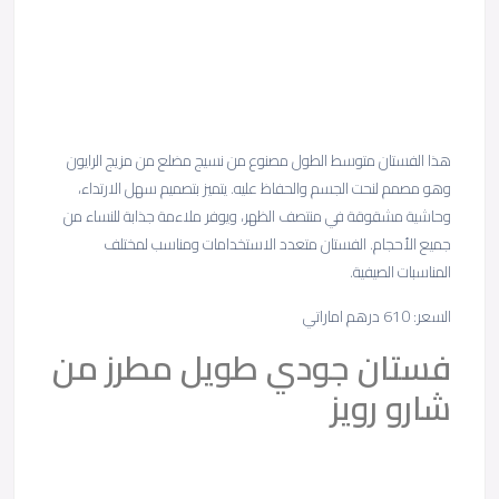
هذا الفستان متوسط ​​الطول مصنوع من نسيج مضلع من مزيج الرايون
وهو مصمم لنحت الجسم والحفاظ عليه. يتميز بتصميم سهل الارتداء،
وحاشية مشقوقة في منتصف الظهر، ويوفر ملاءمة جذابة للنساء من
جميع الأحجام. الفستان متعدد الاستخدامات ومناسب لمختلف
المناسبات الصيفية.
السعر: 610 درهم اماراتي
فستان جودي طويل مطرز من
شارو رويز