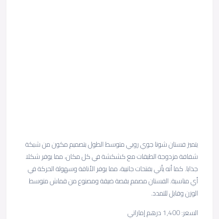
يتميز فستان شونا جوي روبي متوسط ​​الطول بتصميم مكون من شبكة
شفافة مزدوجة الطبقات مع كشكشة في كل مكان، مما يوفر شكلا
جذابا. كما أنه يأتي بفتحات جانبية، مما يوفر الأناقة وسهولة الحركة في
أي مناسبة. الفستان مصمم بقصة ضيقة ومصنوع من قماش متوسط ​​
الوزن وقابل للتمدد.
السعر: 1,400 درهم إماراتي