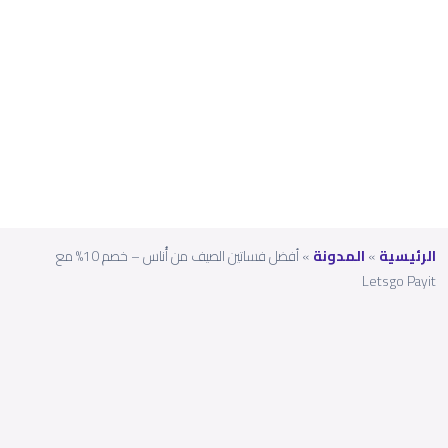
مع
Letsg
o
Payit
الرئيسية
»
المدونة
»
أفضل فساتين الصيف من أُناس – خصم 10% مع
Letsgo Payit