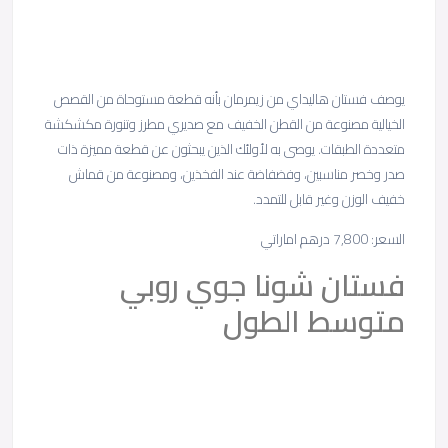
يوصف فستان هاليداي من زيمرمان بأنه قطعة مستوحاة من القصص
الخيالية مصنوعة من القطن الخفيف مع صديري مطرز وتنورة مكشكشة
متعددة الطبقات. يوصى به لأولئك الذين يبحثون عن قطعة مميزة ذات
صدر وخصر مناسبين، وفضفاضة عند الفخذين، ومصنوعة من قماش
خفيف الوزن وغير قابل للتمدد.
السعر: 7,800 درهم اماراتي
فستان شونا جوي روبي
متوسط ​​الطول