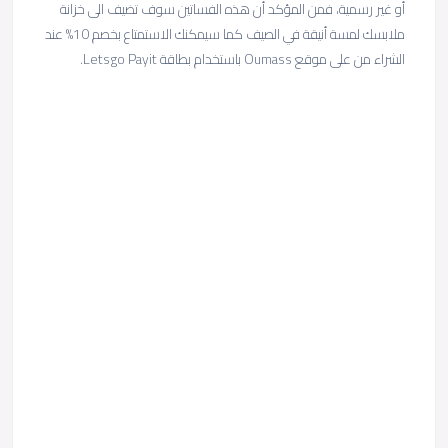
أو غير رسمية، فمن المؤكد أن هذه الفساتين سوف تضيف الى خزانة
ملابسك لمسة أنيقة في الصيف كما سيمكنك الاستمتاع بخصم 10% عند
الشراء من على موقع Oumass باستخدام بطاقة Letsgo Payit.