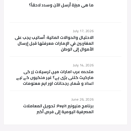
ما هي ميزة أرسل الآن وسدد لاحقاً؟
July 17, 2026
الاحتيال والحوالات المالية: أساليب يجب على
المغتربين في الإمارات معرفتها قبل إرسال
الأموال إلى الوطن
July 14, 2026
متحدہ عرب امارات میں ترسیلات زر کی
مارکیٹ کتنی بڑی ہے؟ غیر ملکیوں کے لیے
اعداد و شمار، رجحانات اور اہم معلومات
June 26, 2026
برنامج مليونير Payit: تحويل المعاملات
المصرفية اليومية إلى فرص أكبر