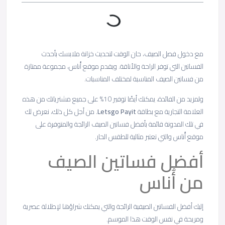
مع دخول فصل الصيف، حان الوقت لتحديث خزانة ملابسك بأحدث
الفساتين التي توفر الراحة والأناقة. ويقدم موقع أُناس، مجموعة ممتازة
من فساتين الصيف المناسبة لمختلف المناسبات.
ولمزيد من الفائدة، يمكنك أيضًا توفير 10% على جميع مشترياتك من هذه
العلامة التجارية مع بطاقة
Letsgo Payit
. من أجل كل ذلك، نعرض لك
في تلك المدونة قائمة بأفضل فساتين الصيف الرائجة والمتوفرة على
موقع أُناس والتي تعتبر مثالية للطقس الحار.
أفضل فساتين الصيف
من أُناس
إليك أفضل الفساتين الصيفية الرائجة والتي يمكنك شراؤها لإطلالة عصرية
ومريحة في نفس الوقت هذا الموسم.