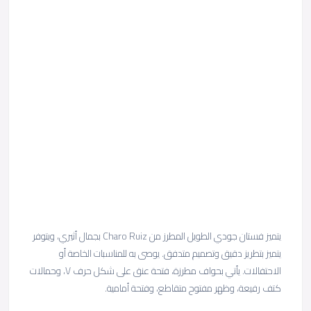
يتميز فستان جودي الطويل المطرز من Charo Ruiz بجمال أثيري، ويتوفر
يتميز بتطريز دقيق وتصميم متدفق. يوصى به للمناسبات الخاصة أو
الاحتفالات. يأتي بحواف مطرزة، فتحة عنق على شكل حرف V، وحمالات
كتف رفيعة، وظهر مفتوح متقاطع، وفتحة أمامية.