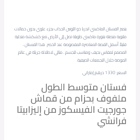
يتميز الفستان الماكسي اندريا ذو اللونين الجذاب بجزء علوي بدون حمالات
ملتوية متصلة بتنورة ماكسي طويلة تصل إلى الأرض مع كشكشة متدلية
قليلاً أسفل القصة المعاصرة المقصوصة عند الخصر. هذا الفستان ،
المصمم لمقاس نحيف ومناسب للجسم ، مثالي لاطلالة جريئة في عالم
الموضة خلال التجمعات الصيفية.
السعر: 1330 درهم إماراتي
فستان متوسط ​​الطول
ملفوف بحزام من قماش
جورجيت الفيسكوز من إليزابيتا
فرانشي