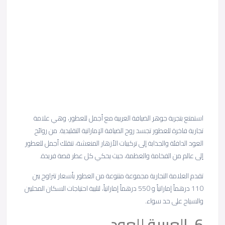
استمتع بتجربة جوهر الضيافة العربية مع أجمل للعطور، وهي علامة
تجارية فاخرة للعطور تجسد روح الضيافة الإماراتية التقليدية. من روائح
العود الدافئة والجذابة إلى تركيبات الأزهار المنعشة، تنقلك أجمل للعطور
إلى عالم من الفخامة والعظمة، حيث يحكي كل عطر قصة فريدة.
تقدم العلامة التجارية مجموعة متنوعة من العطور بأسعار تتراوح بين
110 درهماً إماراتياً و 550 درهماً إماراتياً، لتلبية احتياجات السكان المحليين
والسياح على حد سواء.
6. العربية للعود