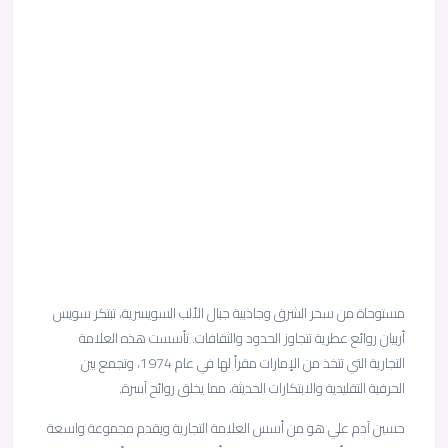
مستوحاة من سحر الشرق وجاذبية جبال الألب السويسرية، تبتكر سويس
أربيان روائع عطرية تتجاوز الحدود والثقافات. تأسست هذه العلامة
التجارية التي تتخذ من الإمارات مقراً لها في عام 1974، وتجمع بين
الحرفية التقليدية والابتكارات الحديثة، مما يخلق روائح آسرة.
حسين آدم علي هو من أسس العلامة التجارية ويقدم مجموعة واسعة