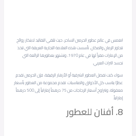
انغمس في عالم عطور الحرمين الساحر، حيث تلتقي التقاليد لابتكار روائح
تتجاوز الزمان والمكان. تأسست هذه العلامة التجارية العريقة التي تتخذ
من الإمارات مقراً لها في عام 1970، وتشتهر بعطورها الرائعة التي
تجسد التراث العربي.
سواء كنت تفضل العطور الشرقية أو الأزهار الرقيقة، فإن الحرمين تقدم
عطرًا يناسب كل الأذواق والمناسبات. تقدم مجموعة من العطور بأسعار
معقولة، وتتراوح أسعار الزجاجات من 75 درهماً إماراتياً إلى 500 درهماً
إماراتياً.
8. أفنان للعطور