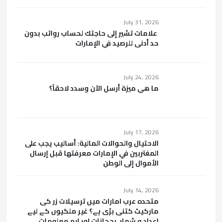
July 31, 2026
علامات تشير إلى حاجتك لحساب رواتب بدون
حد أدنى للرصيد في الإمارات
July 24, 2026
ما هي ميزة أرسل الآن وسدد لاحقاً؟
July 17, 2026
الاحتيال والحوالات المالية: أساليب يجب على
المغتربين في الإمارات معرفتها قبل إرسال
الأموال إلى الوطن
July 14, 2026
متحدہ عرب امارات میں ترسیلات زر کی
مارکیٹ کتنی بڑی ہے؟ غیر ملکیوں کے لیے
اعداد و شمار، رجحانات اور اہم معلومات