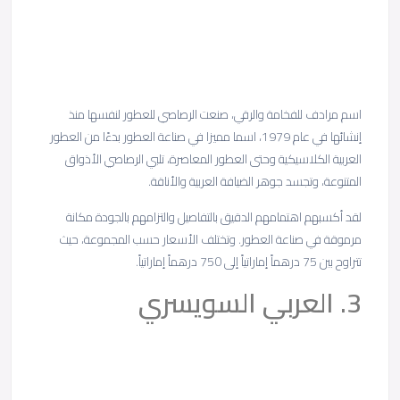
اسم مرادف للفخامة والرقي، صنعت الرصاصي للعطور لنفسها منذ
إنشائها في عام 1979، اسما مميزا في صناعة العطور بدءًا من العطور
العربية الكلاسيكية وحتى العطور المعاصرة، تلبي الرصاصي الأذواق
المتنوعة، وتجسد جوهر الضيافة العربية والأناقة.
لقد أكسبهم اهتمامهم الدقيق بالتفاصيل والتزامهم بالجودة مكانة
مرموقة في صناعة العطور. وتختلف الأسعار حسب المجموعة، حيث
تتراوح بين 75 درهماً إماراتياً إلى 750 درهماً إماراتياً.
3. العربي السويسري