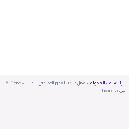
خصم
10%
على
Fragr
ance
الرئيسية
»
المدونة
»
أفضل ماركات العطور المحلية في الإمارات – خصم 10%
على Fragrance