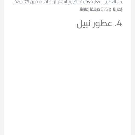
من العطور بأسعار معقولة، وتتراوح أسعار الزجاجات عادةً بين 75 درهمًا
إماراتيًا و 375 درهمًا إماراتيًا.
4. عطور نبيل