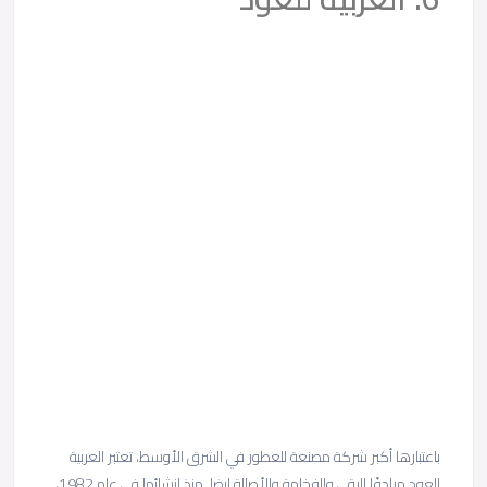
باعتبارها أكبر شركة مصنعة للعطور في الشرق الأوسط، تعتبر العربية
للعود مرادفًا للرقي والفخامة والأصالة ايضا. منذ إنشائها في عام 1982،