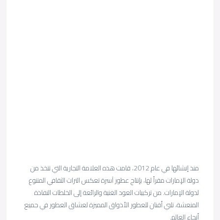
منذ إنشائها في عام 2012، قامت هذه العلامة التجارية التي تتخذ من
دولة الإمارات مقراً لها، بإنتاج عطور آسرة تعكس التراث الثقافي المتنوع
لدولة الإمارات. من تركيبات العود الغنية والرائعة إلى الخلطات النفاذة
المنعشة، تلبي أفنان للعطور الأذواق المميزة لعشاق العطور في جميع
أنحاء العالم.