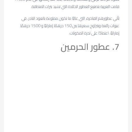
قامت العربية بتصنيع العطور الخالدة التي تشيد بتراث المنطقة.
تأتي عطورهم الفاخرة، التي غالبًا ما تكون مملوءة بالعود النادر، في
عبوات رائعة ويتراوح سعرها بين 150 درهمًا إماراتيًا و 1500 درهمًا
إماراتيًا، اعتمادًا على ندرة المكونات.
7. عطور الحرمين