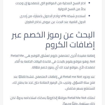
اختر النسخ المحلية من المواقع التي تتصفحها إن وجدت
بدلاً من النسخ الدولية
استخدم شبكة VPN واختر الدخول باعتبارك من إحدى
الدول النامية عند البحث عن عروض تذاكر الطيران
البحث عن رموز الخصم عبر
إضافات الكروم
إضافة مفيدة أخرى لمتصفح كروم لعشاق التوفير هي Retail Me
Not. وهو موقع يقوم بالبحث في قاعدة البيانات الخاصة به أثناء
تصفحك لأي موقع ليجد لك أي رموز خصم فعّالة.
عند وجود Retail me Not في إضافات المتصفح، تنشط تلقائيًا عند
فتح سلة التسوّق، وتجرب كل الرموز المتاحة حتى تجد ما يصلح لك،
لتستمتع بسعر مخفض.
تمتلك Retail Me Not موقعًا إلكترونيًا يمكنك استخدامه يدويًا، لكن
ذلك يستغرق وقتًا وجهدًا.