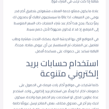
بلباقة إذا كنت ترغب في الشراء فورًا.
عادة ما يكون ممثلو خدمة العملاء مشغولين بتحقيق أكبر قدر
يومي من المبيعات، لذا غالبًا ما سيستجيبون لطلبك أو يصدرون لك
رمزًا جديدًا. ينجح هذا أكثر عند شراء المنتجات ذات السعر المتوسط
إلى المرتفع، إذ قد لا يُبذلون مجهودًا لأجل خصم بسيط.
في المواقع التي بها الدردشة الحية، يمكنك التحدث مباشرة وطلب
تفاصيل عن المنتجات ثم الاستفسار عن أي عروض متاحة. مجددًا،
اللباقة تساعد على حصولك على مساعدة أفضل.
استخدام حسابات بريد
إلكتروني متنوعة
كلما اشتركت في مواقع أكثر، زادت فرصك في الحصول على
خصومات اكثر. لذا وبدلًا من استخدام بريد إلكتروني واحد، استخدم
عدة عناوين؛ فحتى لو استخدمت رمز الخصم مرة واحدة، سيكون
لديك رمز آخر في صندوق مختلف. بعض المتاجر ترسل عروضًا خاصة