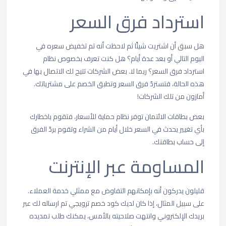
استرداد فرق السعر
هل سبق أن اشتريت شيئًا ثم لاحظت أنه تم تخفيض سعره في
اليوم التالي أو بعد عدة أيام؟ هل كنت تعرف بخصوص نظام
استرداد فرق السعر؟ ربما لا. بعض الشركات تتيح لك الاتصال بها في
هذه الحالة، فتستردّ فرق السعر وتطبق الخصم على مشترياتك.
أمازون من تلك الشركات!
بعض بطاقات الائتمان توفر نظام حماية للأسعار، فتقوم باخطارك
بأي تغيير يحدث في السعر خلال أيام من الشراء وتقوم بردّ الفرق
إلى حساب بطاقتك.
المساومة عبر الإنترنت
قليلون يدركون أنه بإمكانهم التفاوض مع ممثلي خدمة العملاء.
على سبيل المثال، إذا كان لديك كود خصم ترويجي تم ارساله لك عبر
بريدك الإلكتروني وانتهت صلاحيته بالأمس، يمكنك طلب تمديده