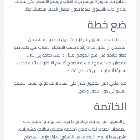
بالطبع مع قدوم الموسم يزداد الطلب وترتفع الأسعار، لكن يمكنك
تفادي ذلك بالتسوّق عندما يكون معدل الطلب منخفضًا جدًا.
ضع خطة
إذا دخلت عالم التسوّق عبر الإنترنت دون خطة واضحة، فمن
المحتمل أن تنفق مبالغ زائدة بسبب الاندفاع. للتغلب على ذلك، ضع
خطة صارمة قبل فتح الموقع. مثلاً، إذا كنت بحاجة إلى شراء
قمصان، فلا تسمح لنفسك بتصفح أقسام البنطلونات لأنك حددت
مسبقًا أنك تبحث عن قمصان فقط.
هذا مثالي لمن ينفقون كثيرًا على أشياء لا يحتاجونها بسبب التصفح
العشوائي دون هدف واضح.
الخاتمة
إن التسوّق عبر الإنترنت يزداد رواجًا يومًا بعد يوم، والجميع يحب
الصفقات الجيدة. لذلك فمن الحكمة تخفيض تكاليف مشترياتك،
ولكن هذا لا يعني التوقف عن التسوّق تمامًا وإنما باستخدام