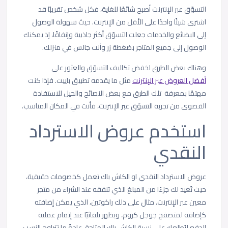
التسوّق عبر الإنترنت أصبح شائعًا للغاية، فكل شخص تقريبًا قد
اشترى شيئًا واحدًا على الأقل من الإنترنت. حيث سهولة الوصول
إلى البضائع والخدمات جعلت التسوّق أكثر جاذبية وإنفاقًا، إذ يمكنك
الوصول إلى جميع المتاجر بضغطة زر وأنت جالس في منزلك.
وهناك بعض الطرق لخفض تكاليف التسوّق والعثور على
أفضل العروض عبر الإنترنت
مثل ما يقدمه تطبيق باييت. فإذا كنت
مهتمًا بمعرفة تلك الطرق مع بعض النصائح والحيل للاستفادة
القصوى من تجربة التسوّق عبر الإنترنت، فأنت في المكان المناسب.
استخدم عروض الاسترداد
النقدي
عروض الاسترداد النقدي او الكاش باك تعمل كخصومات حقيقية،
حيث تُعيد لك جزءًا من المبلغ الذي تنفقه عند الشراء من متجر
معين عبر الإنترنت. مثال على ذلك راكوتين، الذي يمكن إضافته
كإضافة لمتصفح جوجل كروم، ويظهر تلقائيًا عند إتمام عملية
الدفع ليُطلعك على نسبة الكاش باك المتاحة. عادةً ما تتراوح النسب