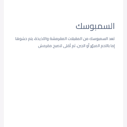
السمبوسك
تعد السمبوسك من المقبلات المقرمشة واللذيذة،
يتم حشوها
إما باللحم المبهّر أو الجبن، ثم تُقلى لتصبح مقرمش