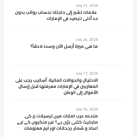
July 31, 2026
علامات تشير إلى حاجتك لحساب رواتب بدون
حد أدنى للرصيد في الإمارات
July 24, 2026
ما هي ميزة أرسل الآن وسدد لاحقاً؟
July 17, 2026
الاحتيال والحوالات المالية: أساليب يجب على
المغتربين في الإمارات معرفتها قبل إرسال
الأموال إلى الوطن
July 14, 2026
متحدہ عرب امارات میں ترسیلات زر کی
مارکیٹ کتنی بڑی ہے؟ غیر ملکیوں کے لیے
اعداد و شمار، رجحانات اور اہم معلومات