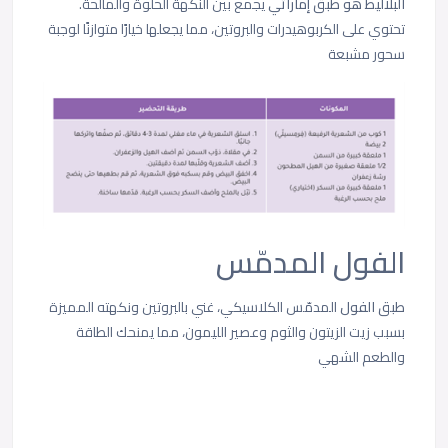
البلاليط هو طبق إماراتي
يجمع بين النكهة الحلوة والمالحة.
تحتوي على الكربوهيدرات والبروتين، مما يجعلها خيارًا متوازنًا لوجبة
سحور مشبعة
الفول المدمّس
طبق الفول
المدمّس الكلاسيكي، غني بالبروتين ونكهته المميزة
بسبب زيت الزيتون والثوم وعصير الليمون، مما يمنحك الطاقة
والطعم الشهي