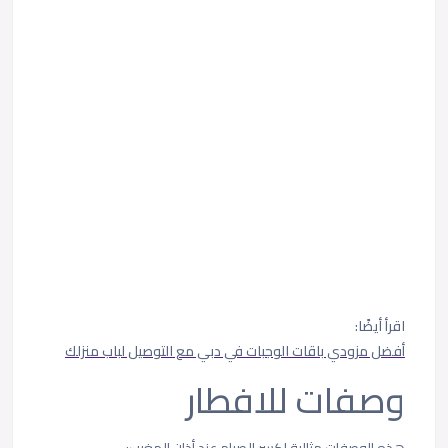
اقرأ أيضًا:
أفضل مزودي باقات الوجبات في دبي مع التوصيل لباب منزلك
وصفات للافطار
هذه الوصفات مثالية لكسر الصيام عند أذان المغرب: