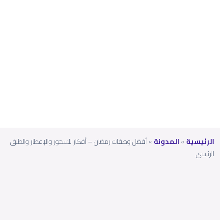
طار
والطب
ق
الرئي
سي
الرئيسية
»
المدونة
»
أفضل وصفات رمضان – أفكار للسحور والإفطار والطبق
الرئيسي