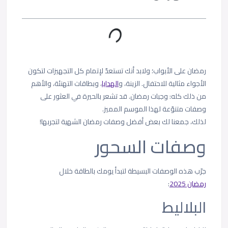
رمضان على الأبواب؛ ولابد أنك تستعدّ لإتمام كل التجهيزات لتكون
الأجواء مثالية للاحتفال. الزينة، و
الهدايا
، وبطاقات التهنئة، والأهم
من ذلك كله: وجبات رمضان. قد تشعر بالحيرة في العثور على
وصفات متنوّعة لهذا الموسم المميز.
لذلك، جمعنا لك بعض أفضل وصفات رمضان الشهية لتجربها!
وصفات السحور
جرّب هذه الوصفات البسيطة لتبدأ يومك بالطاقة خلال
رمضان 2025
:
البلاليط