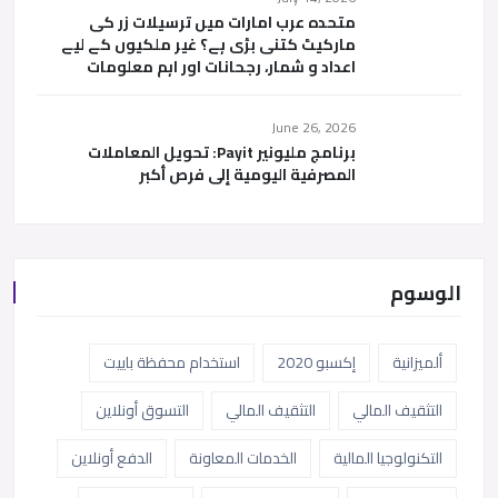
متحدہ عرب امارات میں ترسیلات زر کی
مارکیٹ کتنی بڑی ہے؟ غیر ملکیوں کے لیے
اعداد و شمار، رجحانات اور اہم معلومات
June 26, 2026
برنامج مليونير Payit: تحويل المعاملات
المصرفية اليومية إلى فرص أكبر
الوسوم
ألميزانية
إكسبو 2020
استخدام محفظة باييت
التثقيف المالي
التثقيف المالي
التسوق أونلاين
التكنولوجيا المالية
الخدمات المعاونة
الدفع أونلاين