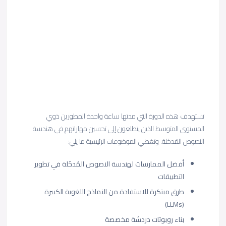
تستهدف هذه الدورة التي مدتها ساعة واحدة المطورين ذوي
المستوى المتوسط الذين يتطلعون إلى تحسين مهاراتهم في هندسة
النصوص المُدخَلة. وتغطي الموضوعات الرئيسية ما يلي:
أفضل الممارسات لهندسة النصوص المُدخَلة في تطوير
التطبيقات
طرق مبتكرة للاستفادة من النماذج اللغوية الكبيرة
(LLMs)
بناء روبوتات دردشة مخصصة