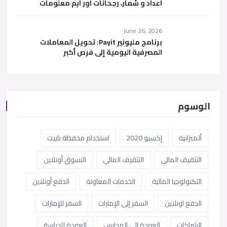
اعداد و شمار، رجحانات اور اہم معلومات
June 26, 2026
برنامج مليونير Payit: تحويل المعاملات
المصرفية اليومية إلى فرص أكبر
الوسوم
ألميزانية
إكسبو 2020
استخدام محفظة باييت
التثقيف المالي
التثقيف المالي
التسوق أونلاين
التكنولوجيا المالية
الخدمات المعاونة
الدفع أونلاين
الدفع اونلاين
السفر إلى الإمارات
السفر للإمارات
الشراكات
العودة إلى المدارس
العودة للدراسة