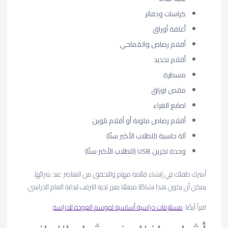
كراسات ودفاتر
أغلفة أوراق
أقلام رصاص والمَماحي
أقلام تحديد
مسطرة
مقص اوراق
اصابع الغراء
أقلام رصاص ملونة أو أقلام تلوين
آلة حاسبة (للطلاب الأكبر سنًا)
وحدة تخزين USB (للطلاب الأكبر سنًا)
أشرك طفلك في إنشاء قائمة مهام والتحقق من العناصر عند شرائها.
يمكن أن يكون هذا نشاطًا ممتعًا يعزز لديه الترقب لبداية العام الدراسي.
اقرأ أيضًا:
مستلزمات دراسية أساسية لموسم العودة للدراسة