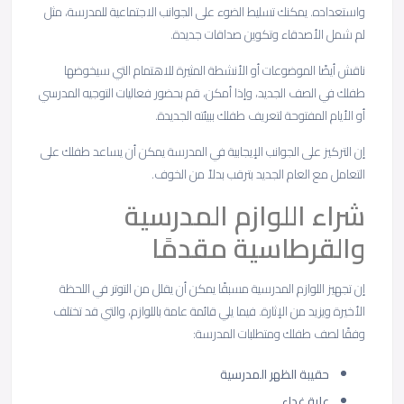
واستعداده. يمكنك تسليط الضوء على الجوانب الاجتماعية للمدرسة، مثل
لم شمل الأصدقاء وتكوين صداقات جديدة.
ناقش أيضًا الموضوعات أو الأنشطة المثيرة للاهتمام التي سيخوضها
طفلك في الصف الجديد، وإذا أمكن، قم بحضور فعاليات التوجيه المدرسي
أو الأيام المفتوحة لتعريف طفلك ببيئته الجديدة.
إن التركيز على الجوانب الإيجابية في المدرسة يمكن أن يساعد طفلك على
التعامل مع العام الجديد بترقب بدلاً من الخوف.
شراء اللوازم المدرسية
والقرطاسية مقدمًا
إن تجهيز اللوازم المدرسية مسبقًا يمكن أن يقلل من التوتر في اللحظة
الأخيرة ويزيد من الإثارة. فيما يلي قائمة عامة باللوازم، والتي قد تختلف
وفقًا لصف طفلك ومتطلبات المدرسة:
حقيبة الظهر المدرسية
علبة غداء