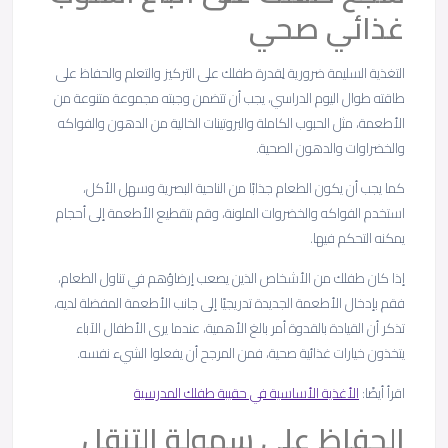
غذائي صحي
التغذية السليمة ضرورية لِقدرة طفلك على التركيز والتعلم والحفاظ على
طاقته طوال اليوم الدراسي، يجب أن تتضمن وجبته مجموعة متنوعة من
الأطعمة، مثل الحبوب الكاملة والبروتينات الخالية من الدهون والفواكه
والخضراوات والدهون الصحية.
كما يجب أن يكون الطعام جذابًا من الناحية البصرية وسهل الأكل،
استخدم الفواكه والخضروات الملونة، وقم بتقطيع الأطعمة إلى أحجام
يمكنه التحكم فيها.
إذا كان طفلك من الأشخاص الذين يصعب إرضاؤهم في تناول الطعام،
فقم بإدخال الأطعمة الجديدة تدريجيًا إلى جانب الأطعمة المفضلة لديه،
تذكر أن القيادة بالقدوة أمر بالغ الأهمية، عندما يرى الأطفال الآباء
يتخذون خيارات غذائية صحية، فمن المرجح أن يفعلوا الشيء نفسه.
اقرأ أيضًا:
الأغذية الأساسية في حقيبة طفلك المدرسية
الحفاظ على سهولة التنقل