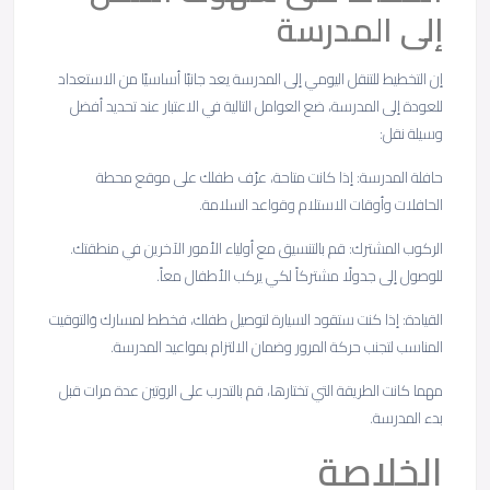
إلى المدرسة
إن التخطيط للتنقل اليومي إلى المدرسة يعد جانبًا أساسيًا من الاستعداد
للعودة إلى المدرسة، ضع العوامل التالية في الاعتبار عند تحديد أفضل
وسيلة نقل:
حافلة المدرسة: إذا كانت متاحة، عرّف طفلك على موقع محطة
الحافلات وأوقات الاستلام وقواعد السلامة.
الركوب المشترك: قم بالتنسيق مع أولياء الأمور الآخرين في منطقتك.
للوصول إلى جدولًا مشتركاً لكي يركب الأطفال معاً.
القيادة: إذا كنت ستقود السيارة لتوصيل طفلك، فخطط لمسارك وَالتوقيت
المناسب لتجنب حركة المرور وضمان الالتزام بمواعيد المدرسة.
مهما كانت الطريقة التي تختارها، قم بالتدرب على الروتين عدة مرات قبل
بدء المدرسة.
الخلاصة