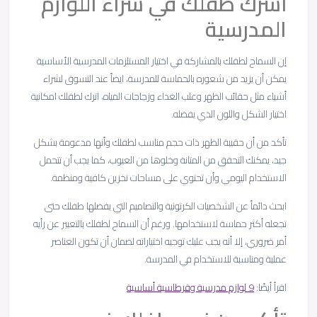
أشرك طفلك في شراء اللوازم
المدرسية
إن السماح لطفلك بالمشاركة في اختيار المستلزمات المدرسية الأساسية
يمكن أن يزيد من شعوره بالحماسة للمدرسة، ايضاً عند التسوق لشراء
أشياء مثل حقائب الظهر وعلب الغداء وزجاجات المياه، اترك لطفلك امكانية
اختيار الشكل واللون الذي يفضله.
تأكد من أن حقيبة الظهر ذات حجم مناسب لطفلك وأنها مدعومة بشكل
جيد، يمكنك التحقق من المتانة وخلوها من العيوب، كما يجب أن تتحمل
الاستخدام اليومي وأن تحتوي على مساحات تخزين كافية ومنظمة.
ابحث دائماً عن الشخصيات الكرتونية والتصاميم التي يفضلها طفلك حتى
تجعله أكثر حماسة لاستخدامها. ورغم أن السماح لطفلك بالتعبير عن رأيه
أمر ضروري، إلا أنه يجب عليك توجيه اختياراته لضمان أن تكون العناصر
عملية ومناسبة للاستخدام في المدرسة.
اقرأ أيضًا:
9 لوازم مدرسية وقرطاسية أساسية