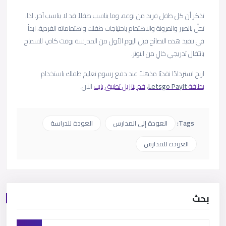
تذكر أن كل طفل فريد من نوعه، وما يناسب طفلاً قد لا يناسب آخر. لذا،
تحلَّ بالصبر والمرونة والاهتمام باحتياجات طفلك واهتماماته الفردية، ابدأ
في تنفيذ هذه النصائح قبل اليوم الأول من المدرسة بوقت كافٍ للسماح
بانتقال تدريجي خالٍ من التوتر.
اربح استردادًا نقديًا مذهلاً عند دفع رسوم تعليم طفلك باستخدام
بطاقة
Payit
Letsgo
،
قم بتنزيل تطبيق بايت
الآن.
Tags:
العودة إلى المدارس
العودة للدراسة
العودة للمدارس
بحث