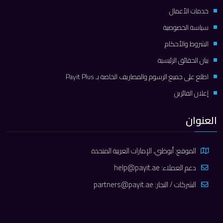
خدمات الأعمال
سياسة الخصوصية
الشروط والأحكام
بيان الحقائق الرئيسية
اطلع على جميع الرسوم والمصاريف الخاصة بـ Payit Plus
إعلان الفائزين
العنوان
الموقع: أبوظبي، الإمارات العربية المتحدة
دعم العملاء:
help@payit.ae
الشركات / التجار:
partners@payit.ae