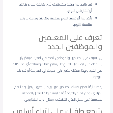
قم بالحد من وقت مشاهدته لِأي شاشة سواء هاتف
أو تلفاز قبل النوم.
تأكد من أن غرفة النوم مظلمة وهادئة ودرجة حرارتها
مناسبة للنوم.
تعرف على المعلمين
والموظفين الجدد
إن التعرف على المعلمين والموظفين الجدد في المدرسة يمكن أن
يساعدك على البقاء على اطلاع على تعليم طفلك ومعالجة أي مشكلات
على الفور، ولهذا، يمكنك حضور ليالي العودة إلى المدرسة أو فعاليات
التوجيه.
يمكنك أيضًا تقديم نفسك للمعلمين عبر البريد الإلكتروني قبل بدء العام
الدراسي، ومن الطرق الجيدة أيضًا متابعة قنوات الاتصال المفضلة
للمدرسة (على سبيل المثال: التطبيقات، رسائل البريد الالكتروني).
شجع طفلك على اتباع أسلوب