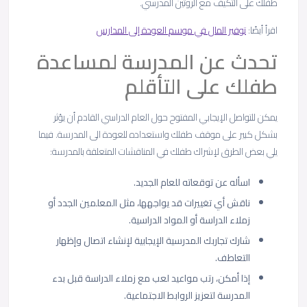
طفلك على التكيف مع الروتين المدرسي.
اقرأ أيضًا:
توفير المال في موسم العودة إلى المدارس
تحدث عن المدرسة لمساعدة
طفلك على التأقلم
يمكن للتواصل الإيجابي المفتوح حول العام الدراسي القادم أن يؤثر
بشكل كبير على موقف طفلك واستعداده للعودة الى المدرسة. فيما
يلي بعض الطرق لإشراك طفلك في المناقشات المتعلقة بالمدرسة:
اسأله عن توقعاته للعام الجديد.
ناقش أي تغييرات قد يواجهها، مثل المعلمين الجدد أو
زملاء الدراسة أو المواد الدراسية.
شارك تجاربك المدرسية الإيجابية لإنشاء اتصال وإظهار
التعاطف.
إذا أمكن، رتب مواعيد لعب مع زملاء الدراسة قبل بدء
المدرسة لتعزيز الروابط الاجتماعية.