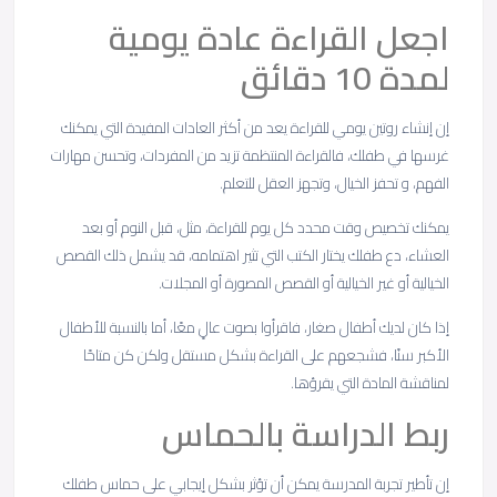
اجعل القراءة عادة يومية
لمدة 10 دقائق
إن إنشاء روتين يومي للقراءة يعد من أكثر العادات المفيدة التي يمكنك
غرسها في طفلك، فالقراءة المنتظمة تزيد من المفردات، وتحسن مهارات
الفهم، و تحفز الخيال، وتجهز العقل للتعلم.
يمكنك تخصيص وقت محدد كل يوم للقراءة، مثل، قبل النوم أو بعد
العشاء، دع طفلك يختار الكتب التي تثير اهتمامه، قد يشمل ذلك القصص
الخيالية أو غير الخيالية أو القصص المصورة أو المجلات.
إذا كان لديك أطفال صغار، فاقرأوا بصوت عالٍ معًا، أما بالنسبة للأطفال
الأكبر سنًا، فشجعهم على القراءة بشكل مستقل ولكن كن متاحًا
لمناقشة المادة التي يقرؤها.
ربط الدراسة بالحماس
إن تأطير تجربة المدرسة يمكن أن تؤثر بشكل إيجابي على حماس طفلك