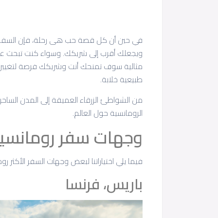
في حين أن كل قصة حب هى رحلة، فإن السفر م
ويجعلك أقرب إلى شريكك. وسواء كنت تبحث عن ا
مثالية سوف تمنحك أنت وشريكك فرصة لتغيير ر
طبيعية خلابة.
الرومانسية حول العالم.
وجهات سفر رومانسية لل
فيما يلي اختياراتنا لبعض وجهات السفر الأكثر رومان
باريس، فرنسا