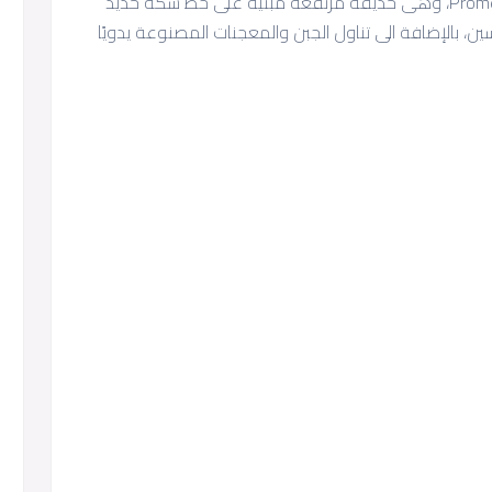
قم بنزهة رومانسية على طول Promenade Plantée، وهى حديقة مرتفعة مبنية على خط سكة حديد
، بالإضافة الى تناول الجبن والمعجنات المصنوعة يدويًا