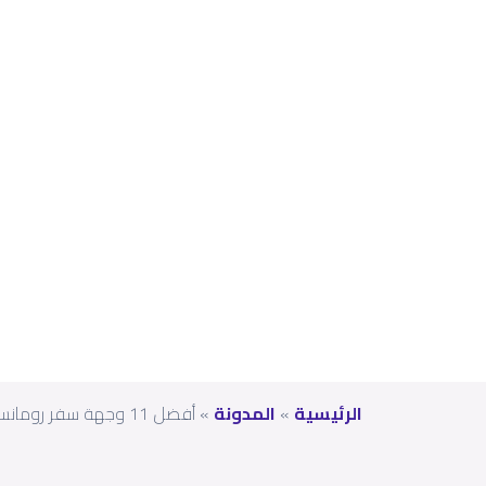
سف
ر
روم
انس
ية
الرئيسية
»
المدونة
»
أفضل 11 وجهة سفر رومانسية