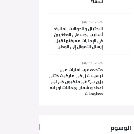
لاحقاً؟
July 17, 2026
الاحتيال والحوالات المالية:
أساليب يجب على المغتربين
في الإمارات معرفتها قبل
إرسال الأموال إلى الوطن
July 14, 2026
متحدہ عرب امارات میں
ترسیلات زر کی مارکیٹ کتنی
بڑی ہے؟ غیر ملکیوں کے لیے
اعداد و شمار، رجحانات اور اہم
معلومات
الوسوم