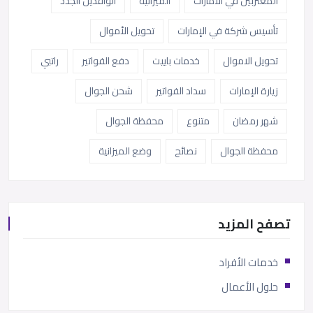
المغتربين في الامارات
الميزانية
الوافدين الجدد
تأسيس شركة في الإمارات
تحويل الأموال
تحويل الاموال
خدمات باييت
دفع الفواتير
راتبي
زيارة الإمارات
سداد الفواتير
شحن الجوال
شهر رمضان
متنوع
محفظة الجوال
محفظة الجوال
نصائح
وضع الميزانية
تصفح المزيد
خدمات الأفراد
حلول الأعمال