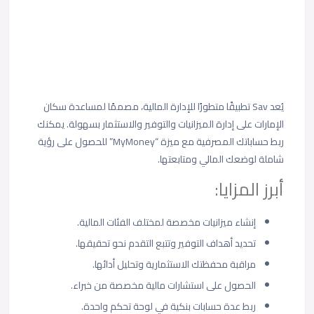
يُعد Sav تطبيقًا متطورًا للإدارة المالية، مصممًا لمساعدة سكان
الإمارات على إدارة الميزانيات والتوفير والاستثمار بسهولة. يمكنك
ربط حساباتك المصرفية مع ميزة “MyMoney” للحصول على رؤية
شاملة لوضعك المالي ومتابعتها.
أبرز المزايا:
إنشاء ميزانيات مخصصة لمختلف الفئات المالية.
تحديد أهداف التوفير وتتبع التقدم نحو تحقيقها.
مراقبة محفظتك الاستثمارية وتحليل أدائها.
الحصول على استشارات مالية مخصصة من خبراء.
ربط عدة حسابات بنكية في لوحة تحكم واحدة.