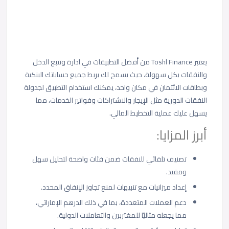
يعتبر Toshl Finance من أفضل التطبيقات في ادارة وتتبع الدخل
والنفقات بكل سهولة، حيث يسمح لك بربط جميع حساباتك البنكية
وبطاقات الائتمان في مكان واحد، يمكنك استخدام التطبيق لجدولة
النفقات الدورية مثل الإيجار والاشتراكات وفواتير الخدمات، مما
يسهل عليك عملية التخطيط المالي.
أبرز المزايا:
تصنيف تلقائي للنفقات ضمن فئات واضحة لتحليل سهل
ومفيد.
إعداد ميزانيات مع تنبيهات لمنع تجاوز الإنفاق المحدد.
دعم العملات المتعددة، بما في ذلك الدرهم الإماراتي،
مما يجعله مثاليًا للمغتربين والتعاملات الدولية.