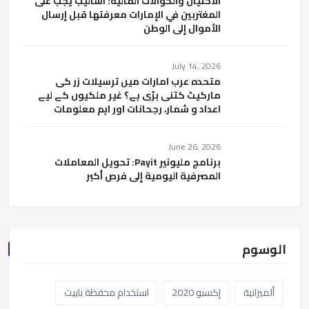
الاحتيال والحوالات المالية: أساليب يجب على
المغتربين في الإمارات معرفتها قبل إرسال
الأموال إلى الوطن
July 14, 2026
متحدہ عرب امارات میں ترسیلات زر کی
مارکیٹ کتنی بڑی ہے؟ غیر ملکیوں کے لیے
اعداد و شمار، رجحانات اور اہم معلومات
June 26, 2026
برنامج مليونير Payit: تحويل المعاملات
المصرفية اليومية إلى فرص أكبر
الوسوم
ألميزانية
إكسبو 2020
استخدام محفظة باييت