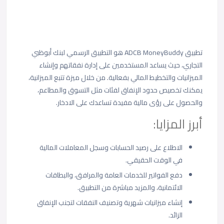
تطبيق ADCB MoneyBuddy هو التطبيق الرسمي لبنك أبوظبي
التجاري، حيث يساعد المستخدمين على إدارة نفقاتهم وإنشاء
الميزانيات والتخطيط المالي بفعالية. من خلال ميزة تتبع الميزانية،
يمكنك تخصيص حدود الإنفاق لفئات مثل التسوق والمطاعم،
والحصول على رؤى مالية مفيدة تساعدك على الادخار.
أبرز المزايا:
الاطلاع على رصيد الحسابات وسجل المعاملات المالية
في الوقت الحقيقي.
دفع الفواتير للخدمات العامة والمرافق، والبطاقات
الائتمانية، والمزيد مباشرة من التطبيق.
إنشاء ميزانيات شهرية وتصنيف النفقات لتجنب الإنفاق
الزائد.