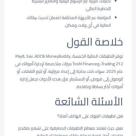
تحليلات مرئية عبر الرسوم البيانية والتقارير لتبسيط
التخطيط المالي.
المزامنة عبر الأجهزة المختلفة لضمان تحديث بياناتك
المالية في أي وقت ومكان.
خلاصة القول
توفر التطبيقات المالية الخمسة Payit، Sav، ADCB MoneyBuddy،
Trading 212، وToshl Finance ميزات متخصصة لإدارة أموالك في
عام 2025. سواء كنت بحاجة إلى إعداد ميزانية، أو تتبع النفقات، أو
الوصول إلى قروض، أو الاستثمار، فإن هذه الأدوات تجعل إدارة
أموالك أكثر بساطة وكفاءة.
الأسئلة الشائعة
هل تطبيقات البنوك على الهاتف آمنة؟
نعم، حيث تعتمد معظم التطبيقات المصرفية على تشفير متقدم
وتقنيات أمان قوية لحماية بياناتك ومعاملاتك المالية.