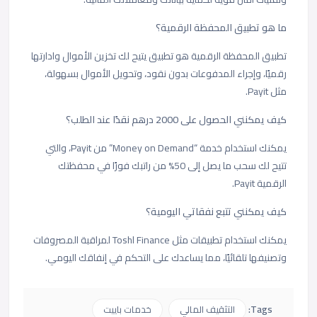
ما هو تطبيق المحفظة الرقمية؟
تطبيق المحفظة الرقمية هو تطبيق يتيح لك تخزين الأموال وادارتها
رقميًا، وإجراء المدفوعات بدون نقود، وتحويل الأموال بسهولة،
مثل Payit.
كيف يمكنني الحصول على 2000 درهم نقدًا عند الطلب؟
يمكنك استخدام خدمة “Money on Demand” من Payit، والتي
تتيح لك سحب ما يصل إلى 50% من راتبك فورًا في محفظتك
الرقمية Payit.
كيف يمكنني تتبع نفقاتي اليومية؟
يمكنك استخدام تطبيقات مثل Toshl Finance لمراقبة المصروفات
وتصنيفها تلقائيًا، مما يساعدك على التحكم في إنفاقك اليومي.
Tags:
التثقيف المالي
خدمات باييت