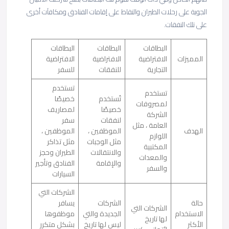
الجوية على رحلات الطيران والنقاط على إقامات الفنادق ومكافآت أخرى
على تلك النفقات.
البطاقات
البطاقات
البطاقات
المميزات
الافتراضية
الافتراضية
الافتراضية
التجارية
للنفقات
للسفر
تستخدم
تستخدم
تُستخدم
خصيصًا
لمصروفات
خصيصًا
لمصاريف
الشركة
لنفقات
سفر
العامة ، مثل
الهدف
الموظفين ،
الموظفين ،
اللوازم
مثل الوجبات
مثل تذاكر
المكتبية
والانتقالات
الطيران وحجز
والمعدات
والإقامة
الفنادق وتأجير
والسفر
السيارات
الشركات التي
حالة
الشركات
يسافر
الشركات التي
الاستخدام
الجديدة والتي
موظفوها
لها تاريخ
الأكثر
ليس لها تاريخ
بشكل متكرر