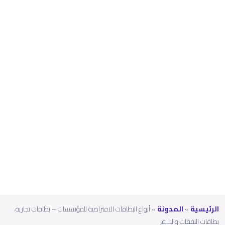
ت
تجاري
ة،
بطاقا
ت
النفقا
ت
والس
فر
الرئيسية
»
المدونة
»
أنواع البطاقات الافتراضية للمؤسسات – بطاقات تجارية،
بطاقات النفقات والسفر