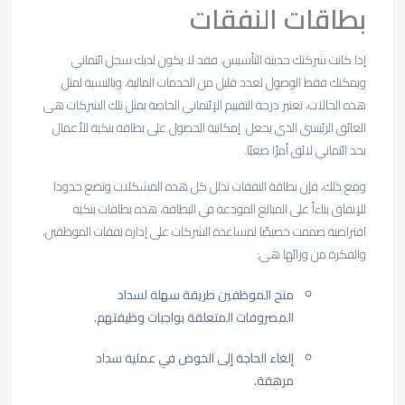
بطاقات النفقات
إذا كانت شركتك حديثة التأسيس، فقد لا يكون لديك سجل ائتماني
ويمكنك فقط الوصول لعدد قليل من الخدمات المالية، وبالنسبة لمثل
هذه الحالات، تعتبر درجة التقييم الإئتماني الخاصة بمثل تلك الشركات هى
العائق الرئيسي الذي يجعل إمكانية الحصول على بطاقة بنكية للأعمال
بحد ائتماني لائق أمرًا صعبًا.
ومع ذلك، فإن بطاقة النفقات تذلل كل هذه المشكلات وتضع حدودا
للإنفاق بناءاً على المبالغ المودعة في البطاقة، هذه بطاقات بنكية
افتراضية صممت خصيصًا لمساعدة الشركات على إدارة نفقات الموظفين،
والفكرة من ورائها هى:
منح الموظفين طريقة سهلة لسداد
المصروفات المتعلقة بواجبات وظيفتهم.
إلغاء الحاجة إلى الخوض في عملية سداد
مرهقة.