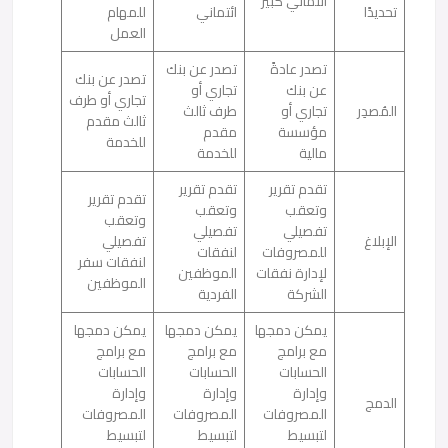
ائتماني كبير
تحديدًا
ائتماني
للمهام
العمل
تصدر عادةً
تصدر عن بنك
تصدر عن بنك
عن بنك
تجاري أو
تجاري أو طرف
المُصدِر
تجاري أو
طرف ثالث
ثالث مقدم
مؤسسة
مقدم
للخدمة
مالية
للخدمة
تقدم تقرير
تقدم تقرير
تقدم تقرير
وتعقب
وتعقب
وتعقب
تفصيلي
تفصيلي
الإبلاغ
تفصيلي
للمصروفات
لنفقات
لنفقات سفر
لإدارة نفقات
الموظفين
الموظفين
الشركة
الفردية
يمكن دمجها
يمكن دمجها
يمكن دمجها
مع برامج
مع برامج
مع برامج
الحسابات
الحسابات
الحسابات
وإدارة
وإدارة
وإدارة
الدمج
المصروفات
المصروفات
المصروفات
لتبسيط
لتبسيط
لتبسيط