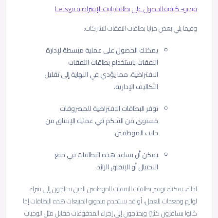
فيديو- كيفية الحصول على بطاقة باييت الإفتراضية Letsgo
وفيما يلي بعض مزايا بطاقات النفقات للشركات:
يمكنك الحصول على عملية مبسطة لإدارة
النفقات باستخدام بطاقات النفقات
الافتراضية، مما يؤدي في النهاية إلى تقليل
التكاليف الإدارية.
توفر البطاقات الافتراضية للمصروفات
مستوى من التحكم في عملية الإنفاق من
جانب الموظفين.
يمكن أن تساعد هذه البطاقات في منع
الاحتيال أو الإنفاق الزائد.
لذلك، يمكنك توفير بطاقات النفقات للموظفين الذين يحتاجون إلى شراء
لوازم ومعدات للعمل، أو قد يستخدم مندوبو المبيعات هذه البطاقات إذا
كانوا يسافرون كثيرًا ويحتاجون إلى إجراء المدفوعات مقابل مثل الوجبات