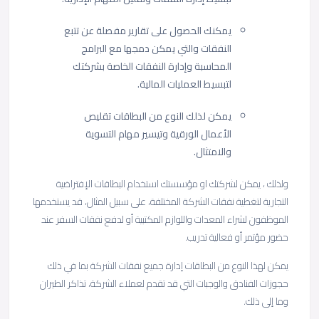
يمكنك الحصول على تقارير مفصلة عن تتبع
النفقات والتي يمكن دمجها مع البرامج
المحاسبة وإدارة النفقات الخاصة بشركتك
لتبسيط العمليات المالية.
يمكن لذلك النوع من البطاقات تقليص
الأعمال الورقية وتيسير مهام التسوية
والامتثال.
ولذلك ، يمكن لشركتك او مؤسستك استخدام البطاقات الإفتراضية
التجارية لتغطية نفقات الشركة المختلفة، على سبيل المثال، قد يستخدمها
الموظفون لشراء المعدات واللوازم المكتبية أو لدفع نفقات السفر عند
حضور مؤتمر أو فعالية تدريب.
يمكن لهذا النوع من البطاقات إدارة جميع نفقات الشركة بما في ذلك
حجوزات الفنادق والوجبات التي قد تقدم لعملاء الشركة، تذاكر الطيران
وما إلى ذلك.