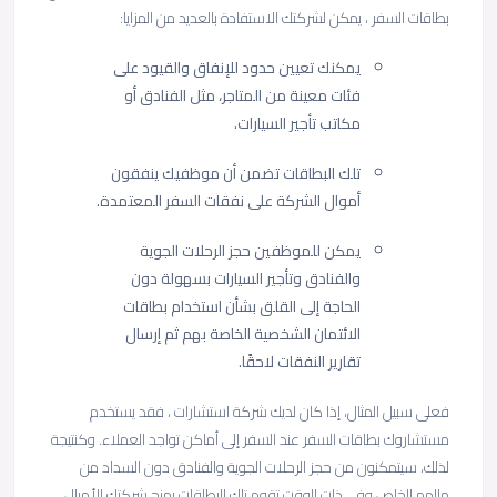
بطاقات السفر ، يمكن لشركتك الاستفادة بالعديد من المزايا:
يمكنك تعيين حدود للإنفاق والقيود على
فئات معينة من المتاجر، مثل الفنادق أو
مكاتب تأجير السيارات.
تلك البطاقات تضمن أن موظفيك ينفقون
أموال الشركة على نفقات السفر المعتمدة.
يمكن للموظفين حجز الرحلات الجوية
والفنادق وتأجير السيارات بسهولة دون
الحاجة إلى القلق بشأن استخدام بطاقات
الائتمان الشخصية الخاصة بهم ثم إرسال
تقارير النفقات لاحقًا.
فعلى سبيل المثال، إذا كان لديك شركة استشارات ، فقد يستخدم
مستشاروك بطاقات السفر عند السفر إلى أماكن تواجد العملاء. وكنتيجة
لذلك، سيتمكنون من حجز الرحلات الجوية والفنادق دون السداد من
مالهم الخاص وفي ذات الوقت تقوم تلك البطاقات بمنح شركتك الأميال