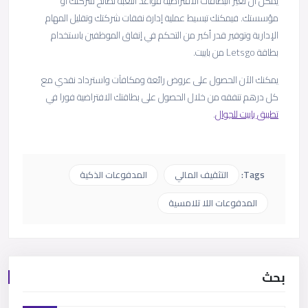
يمكن أن تغير البطاقات الافتراضية قواعد اللعبة لصالح شركتك أو
مؤسستك. فيمكنك تبسيط عملية إدارة نفقات شركتك وتقليل المهام
الإدارية وتوفير قدر أكبر من التحكم في إنفاق الموظفين باستخدام
بطاقة Letsgo من باييت.
يمكنك الآن الحصول على عروض رائعة ومكافآت واسترداد نقدي مع
كل درهم تنفقه من خلال الحصول على بطاقتك الافتراضية فورا في
تطبيق باييت للجوال
.
Tags:
التثقيف المالي
المدفوعات الذكية
المدفوعات اللا تلامسية
بحث