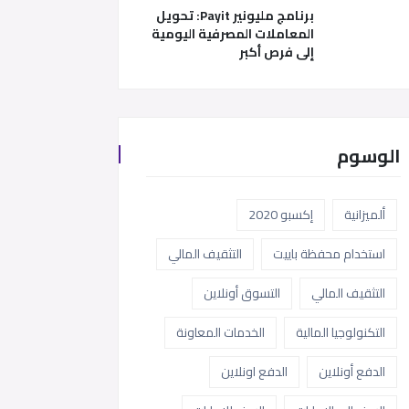
برنامج مليونير Payit: تحويل
المعاملات المصرفية اليومية
إلى فرص أكبر
الوسوم
ألميزانية
إكسبو 2020
استخدام محفظة باييت
التثقيف المالي
التثقيف المالي
التسوق أونلاين
التكنولوجيا المالية
الخدمات المعاونة
الدفع أونلاين
الدفع اونلاين