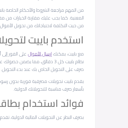
من المهم مراجعة الشروط والأحكام الخاصة بات
المعنية. كما يجب عليك مقارنة الخيارات من م
من حيث التكلفة لاحتياجاتك من تحويل الأموال ا
استخدم باييت لتحويلا
مع باييت، يمكنك
إرسال الأموال
نظام باييت كل 3 دقائق، مما يضمن
صرف على التحويل الخاص بك عند بدء التحويل.
يقدم باييت تحويلات مصرفية فورية بدون رسوم
بأسعار صرف مناسبة للتحويلاتك الدولية.
فوائد استخدام بطاقة
بصرف النظر عن التحويلات المالية الدولية، تقدم بطاقة Letsgo Payit مزايا