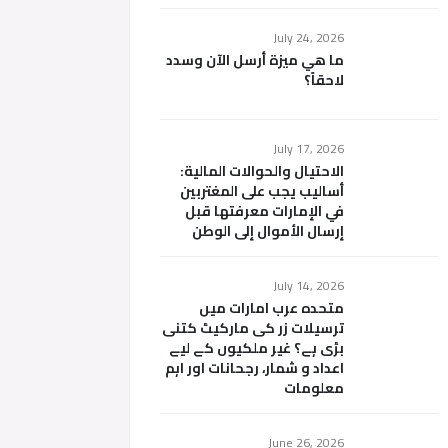
July 24, 2026
ما هي ميزة أرسل الآن وسدد
لاحقاً؟
July 17, 2026
الاحتيال والحوالات المالية:
أساليب يجب على المغتربين
في الإمارات معرفتها قبل
إرسال الأموال إلى الوطن
July 14, 2026
متحدہ عرب امارات میں
ترسیلات زر کی مارکیٹ کتنی
بڑی ہے؟ غیر ملکیوں کے لیے
اعداد و شمار، رجحانات اور اہم
معلومات
June 26, 2026