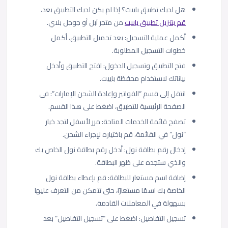
هل لديك تطبيق باييت؟ إذا لم يكن لديك التطبيق بعد،
قم بتنزيل تطبيق باييت
من متجر آبل أو جوجل بلاي.
أكمل عملية التسجيل: بعد تحميل التطبيق، أكمل
خطوات التسجيل المطلوبة.
فتح التطبيق وتسجيل الدخول: افتح التطبيق وأدخل
بياناتك لاستخدام محفظة باييت.
انتقل إلى قسم “الفواتير وإعادة الشحن الإمارات”: في
الصفحة الرئيسية للتطبيق، اضغط على هذا القسم.
تصفح قائمة الخدمات المتاحة: مرر لأسفل لتجد خيار
“نول” في القائمة، قم باختياره لإجراء الشحن.
إدخال رقم بطاقة نول: أدخل رقم بطاقة نول الخاص بك
والذي ستجده على ظهر البطاقة.
إضافة اسم مستعار للبطاقة: قم بإعطاء بطاقة نول
الخاصة بك اسمًا مستعارًا، حتى تتمكن من التعرف عليها
بسهولة في المعاملات القادمة.
تسجيل التفاصيل: اضغط على “تسجيل التفاصيل” بعد