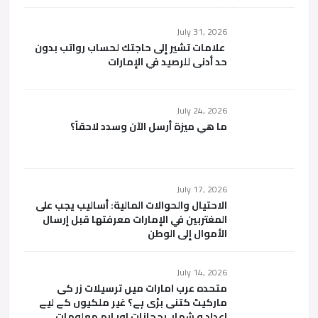
July 31, 2026
علامات تشير إلى حاجتك لحساب رواتب بدون
حد أدنى للرصيد في الإمارات
July 24, 2026
ما هي ميزة أرسل الآن وسدد لاحقاً؟
July 17, 2026
الاحتيال والحوالات المالية: أساليب يجب على
المغتربين في الإمارات معرفتها قبل إرسال
الأموال إلى الوطن
July 14, 2026
متحدہ عرب امارات میں ترسیلات زر کی
مارکیٹ کتنی بڑی ہے؟ غیر ملکیوں کے لیے
اعداد و شمار، رجحانات اور اہم معلومات