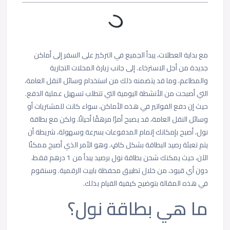
مع بداية العطلات، يبدأ الجميع في التركيز على السفر إلى أماكن
جديدة من أجل الاسترخاء. إلى جانب زيارة المحلات التجارية
والمطاعم، وما قد يتضمنه ذلك من استخدام وسائل النقل العامة،
التي أصبحت من الأنشطة اليومية التي تتطلب تسهيل عملية الدفع.
حيث إن دفع الفواتير في هذه الأماكن، سواء كانت للمشتريات أو
وسائل النقل العامة، قد يصبح أمرًا مرهقًا أحيانًا. ولكن مع بطاقة
نول، أصبح بإمكانك إتمام المدفوعات بسرعة وسهولة، شريطة أن
يتم تعبئة رصيد البطاقة بشكل كافٍ. وهو الأمر الذي أصبح ممكنًا
الآن، حيث يمكنك شحن بطاقة نول برصيد يبدأ من 1 درهم فقط،
دون أي قيود، من خلال تطبيق محفظة باييت الرقمية. وسنقوم
في هذه المقالة بتوضيح كيفية القيام بذلك.
ما هي بطاقة نول؟