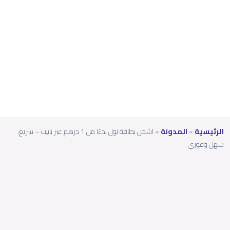
سريع،
سهل
وفور
ي
الرئيسية
»
المدونة
»
اشحن بطاقة نول بدءًا من 1 درهم عبر باييت – سريع،
سهل وفوري