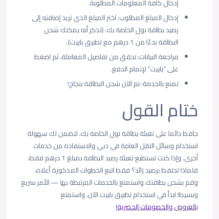
إدخال كافة المعلومات المطلوبة.
إدخال المبلغ المطلوب: اختر المبلغ الذي تريد إضافته إلى
رصيد بطاقة نول الخاصة بك. (تذكر أنه يمكنك شحن
البطاقة بدءًا من 1 درهم مع تطبيق باييت).
مراجعة البيانات: تحقق من تفاصيل المعاملة، ثم اضغط
على “باييت” لإتمام الدفع.
تمتع بالخدمة: تم الآن شحن البطاقة بنجاح!
ختام القول
حافظ دائما على تعبئة بطاقة نول الخاصة بك، لتضمن لك سهولة
استخدام وسائل النقل العامة في دبي والاستفادة من خدمات
أخرى. وإذا كنت تستطيع تعبئة رصيد البطاقة بمبلغ 1 درهم فقط،
فلماذا تحتفظ برصيد زائد؟ فقط اتبع الخطوات المذكورة أعلاه،
وقم بشحن بطاقتك واستمتع بالخدمات المرتبطة بها — الأمر سريع
وبسيط! ابدأ في استخدام تطبيق باييت الآن، واستمتع
بالعروض والخصومات الحصرية!