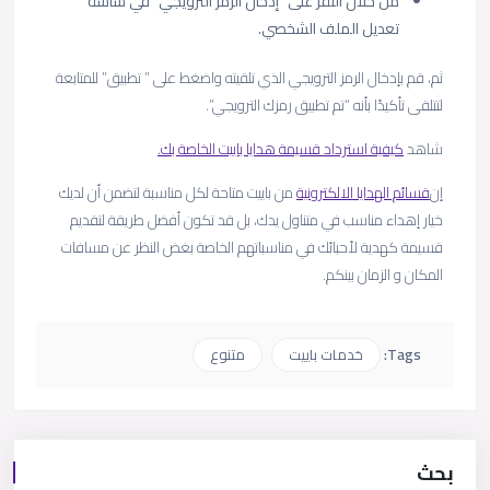
من خلال النقر على “إدخال الرمز الترويجي” في شاشة
تعديل الملف الشخصي.
ثم، قم بإدخال الرمز الترويجي الذي تلقيته واضغط على ” تطبيق” للمتابعة
لتتلقى تأكيدًا بأنه “تم تطبيق رمزك الترويجي”.
شاهد
كيفية استرداد قسيمة هدايا باييت الخاصة بك.
إن
قسائم الهدايا الالكترونية
من باييت متاحة لكل مناسبة لتضمن أن لديك
خيار إهداء مناسب في متناول يدك، بل قد تكون أفضل طريقة لتقديم
قسيمة كهدية لأحبائك في مناسباتهم الخاصة بغض النظر عن مسافات
المكان و الزمان بينكم.
Tags:
خدمات باييت
متنوع
بحث