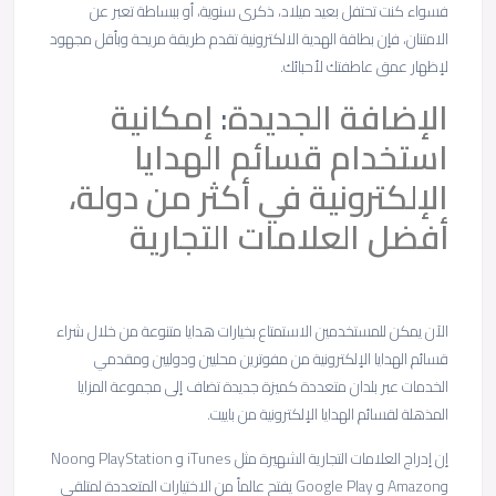
فسواء كنت تحتفل بعيد ميلاد، ذكرى سنوية، أو ببساطة تعبر عن
الامتنان، فإن بطاقة الهدية الالكترونية تقدم طريقة مريحة وبأقل مجهود
لإظهار عمق عاطفتك لأحبائك.
الإضافة الجديدة
:
إمكانية
استخدام قسائم الهدايا
الإلكترونية في أكثر من دولة،
أفضل العلامات التجارية
الآن يمكن للمستخدمين الاستمتاع بخيارات هدايا متنوعة من خلال شراء
قسائم الهدايا الإلكترونية من مفوترين محليين ودوليين ومقدمي
الخدمات عبر بلدان متعددة كميزة جديدة تضاف إلى مجموعة المزايا
المذهلة لقسائم الهدايا الإلكترونية من باييت.
إن إدراج العلامات التجارية الشهيرة مثل iTunes و PlayStation وNoon
وAmazon و Google Play يفتح عالماً من الاختيارات المتعددة لمتلقي