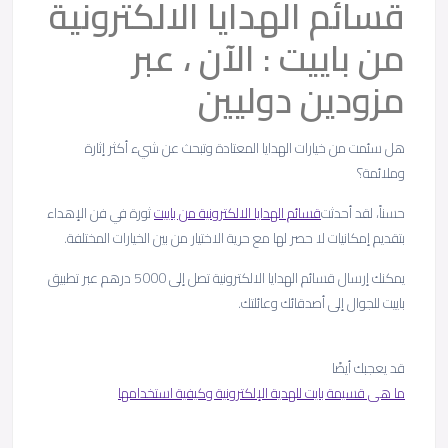
قسائم الهدايا الالكترونية
من باييت : الآن ، عبر
مزودين دوليين
هل سئمت من خيارات الهدايا المعتادة وتبحث عن شيء أكثر إثارة
وملائمة؟
حسناً، لقد أحدثت
قسائم الهدايا الالكترونية من باييت
ثورة في فن الإهداء
بتقديم إمكانيات لا حصر لها مع حرية الاختيار من بين الخيارات المختلفة.
يمكنك إرسال قسائم الهدايا الالكترونية تصل إلى 5000 درهم عبر تطبيق
باييت للجوال إلى أصدقائك وعائلتك.
قد يعجبك أيضًا
ما هى قسيمة بايت للهدية الإلكترونية وكيفية استخدامها