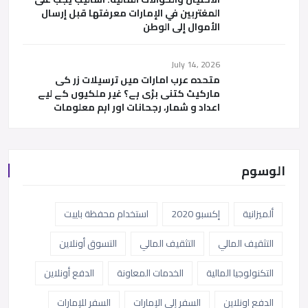
المغتربين في الإمارات معرفتها قبل إرسال
الأموال إلى الوطن
July 14, 2026
متحدہ عرب امارات میں ترسیلات زر کی
مارکیٹ کتنی بڑی ہے؟ غیر ملکیوں کے لیے
اعداد و شمار، رجحانات اور اہم معلومات
الوسوم
ألميزانية
إكسبو 2020
استخدام محفظة باييت
التثقيف المالي
التثقيف المالي
التسوق أونلاين
التكنولوجيا المالية
الخدمات المعاونة
الدفع أونلاين
الدفع اونلاين
السفر إلى الإمارات
السفر للإمارات