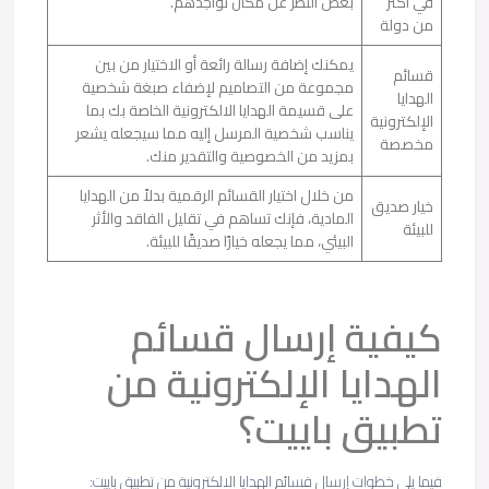
في أكثر
بغض النظر عن مكان تواجدهم.
من دولة
يمكنك إضافة رسالة رائعة أو الاختيار من بين
قسائم
مجموعة من التصاميم لإضفاء صبغة شخصية
الهدايا
على قسيمة الهدايا الالكترونية الخاصة بك بما
الإلكترونية
يناسب شخصية المرسل إليه مما سيجعله يشعر
مخصصة
بمزيد من الخصوصية والتقدير منك.
من خلال اختيار القسائم الرقمية بدلاً من الهدايا
خيار صديق
المادية، فإنك تساهم في تقليل الفاقد والأثر
للبيئة
البيئي، مما يجعله خيارًا صديقًا للبيئة.
كيفية إرسال قسائم
الهدايا الإلكترونية من
تطبيق باييت؟
فيما يلي خطوات إرسال قسائم الهدايا الالكترونية من تطبيق باييت: