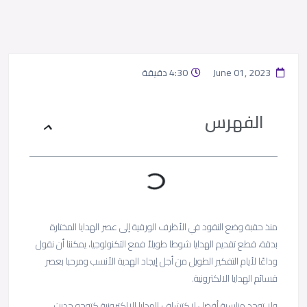
June 01, 2023
4:30 دقيقة
الفهرس
منذ حقبة وضع النقود في الأظرف الورقية إلى عصر الهدايا المختارة
بدقة، قطع تقديم الهدايا شوطا طويلاً فمع التكنولوجيا، يمكننا أن نقول
وداعًا لأيام التفكير الطويل من أجل إيجاد الهدية الأنسب ومرحبا بعصر
قسائم الهدايا الالكترونية.
ولا توجد مناسبة أفضل لاكتشاف الهدايا الالكترونية كتوجه حديث