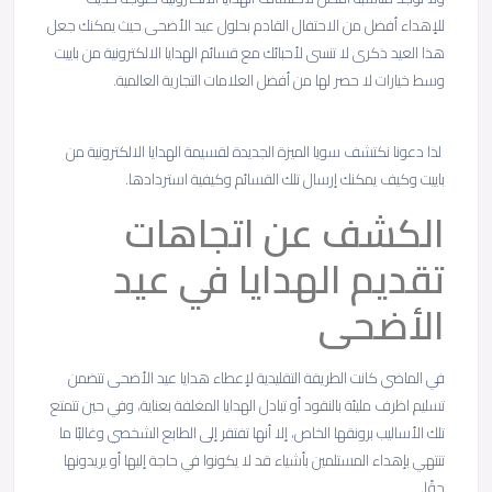
للإهداء أفضل من الاحتفال القادم بحلول عيد الأضحى حيث يمكنك جعل
هذا العيد ذكرى لا تنسى لأحبائك مع قسائم الهدايا الالكترونية من باييت
وسط خيارات لا حصر لها من أفضل العلامات التجارية العالمية.
لذا دعونا نكتشف سويا الميزة الجديدة لقسيمة الهدايا الالكترونية من
باييت وكيف يمكنك إرسال تلك القسائم وكيفية استردادها.
الكشف عن اتجاهات
تقديم الهدايا في عيد
الأضحى
في الماضي كانت الطريقة التقليدية لإعطاء هدايا عيد الأضحى تتضمن
تسليم اظرف مليئة بالنقود أو تبادل الهدايا المغلفة بعناية، وفي حين تتمتع
تلك الأساليب برونقها الخاص، إلا أنها تفتقر إلى الطابع الشخصي وغالبًا ما
تنتهي بإهداء المستلمين بأشياء قد لا يكونوا في حاجة إليها أو يريدونها
حقًا.