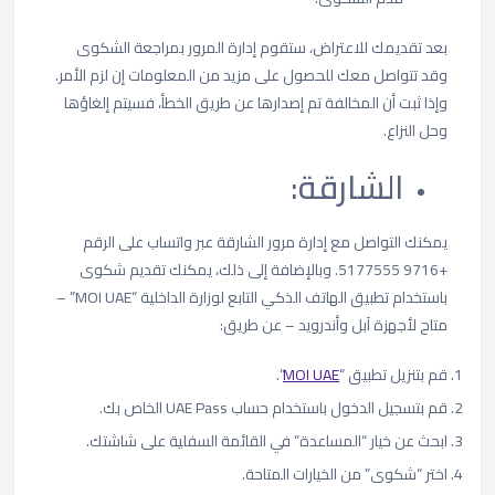
بعد تقديمك للاعتراض، ستقوم إدارة المرور بمراجعة الشكوى
وقد تتواصل معك للحصول على مزيد من المعلومات إن لزم الأمر.
وإذا ثبت أن المخالفة تم إصدارها عن طريق الخطأ، فسيتم إلغاؤها
وحل النزاع.
الشارقة:
يمكنك التواصل مع إدارة مرور الشارقة عبر واتساب على الرقم
+9716 5177555. وبالإضافة إلى ذلك، يمكنك تقديم شكوى
باستخدام تطبيق الهاتف الذكي التابع لوزارة الداخلية “MOI UAE” –
متاح لأجهزة آبل وأندرويد – عن طريق:
قم بتنزيل تطبيق “
MOI UAE
“.
قم بتسجيل الدخول باستخدام حساب UAE Pass الخاص بك.
ابحث عن خيار “المساعدة” في القائمة السفلية على شاشتك.
اختر “شكوى” من الخيارات المتاحة.