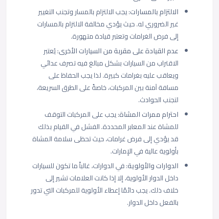
الالتزام بالمسارات
: يجب الالتزام بالمسار وتجنب التغيير
غير الضروري له. حيث يؤدي مخالفة الالتزام بالمسارات
إلى فرض الغرامات وتعتبر قيادة متهورة.
عدم القيادة على مقربة من السيارات الأخرى
: يُعتبر
الاقتراب من السيارات بشكل مبالغ فيه تصرف عدائي
ويعاقب عليه بغرامات كبيرة. لذا يجب الحفاظ على
مسافة آمنة بين المركبات، خاصةً على الطرق السريعة،
لتجنب الحوادث.
احترام ممرات المشاة
: يجب على المركبات التوقف
للمشاة عند المعابر المحددة. الفشل في القيام بذلك
قد يؤدي إلى فرض غرامات، حيث تحظى سلامة المشاة
بأولوية عالية في الإمارات.
الدوارات والأولوية
: في الدوارات، غالباً ما تكون للسيارات
داخل الدوار الأولوية، إلا إذا كانت العلامات تشير إلى
خلاف ذلك. يجب دائمًا إعطاء الأولوية للمركبات التي تدور
بالفعل داخل الدوار.