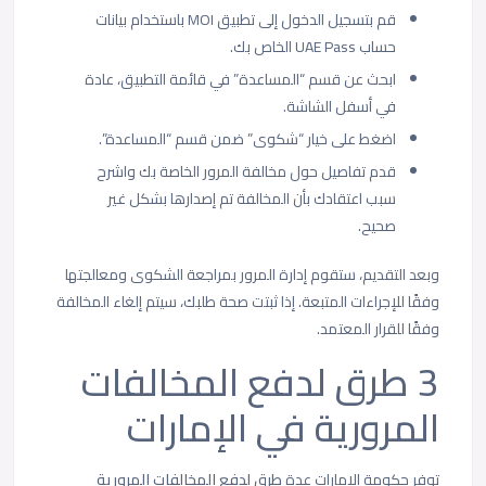
قم بتسجيل الدخول إلى تطبيق MOI باستخدام بيانات
حساب UAE Pass الخاص بك.
ابحث عن قسم “المساعدة” في قائمة التطبيق، عادة
في أسفل الشاشة.
اضغط على خيار “شكوى” ضمن قسم “المساعدة”.
قدم تفاصيل حول مخالفة المرور الخاصة بك واشرح
سبب اعتقادك بأن المخالفة تم إصدارها بشكل غير
صحيح.
وبعد التقديم، ستقوم إدارة المرور بمراجعة الشكوى ومعالجتها
وفقًا للإجراءات المتبعة. إذا ثبتت صحة طلبك، سيتم إلغاء المخالفة
وفقًا للقرار المعتمد.
3 طرق لدفع المخالفات
المرورية في الإمارات
توفر حكومة الإمارات عدة
طرق لدفع المخالفات المرورية