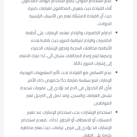
عدم استخدام الجوال
: يمنع استخدام الهاتف المحمول
أثناء القيادة حيث يتعرض المخالفون لغرامات كبيرة،
حيث أن القيادة المشتَتَة تعتبر من الأسباب الرئيسية
للحوادث.
احترام الكاميرات والرادار
: تعتمد الإمارات على أنظمة
الكاميرات والرادار لمراقبة المرور حيث تلتقط هذه
الأنظمة مخالفات السرعة وتجاوز الإشارات الحمراء
وغيرها ليتم إصدار المخالفات بشكل آلي، لذا عليك الانتباه
إلى إشارات المرور دائمًا.
عدم التسامح مع القيادة تحت تأثير المشروبات الروحية
:
الإمارات تتبع سياسة صارمة جدًا بخصوص ذلك الأمر،
فأي آثار للكحول في الدم قد تؤدي إلى عقوبات شديدة
تشمل الغرامات والسجن، وقد تصل إلى الترحيل لغير
المواطنين.
استخدام الإشارات
: يجب استخدام الإشارات عند تغيير
المسارات أو الانعطاف أو التجاوز. لذلك ، فعدم استخدام
الإشارات قد يؤدي إلى فرض غرامات، حيث يعتبر مخاطرة
كبيرة على الطرق.