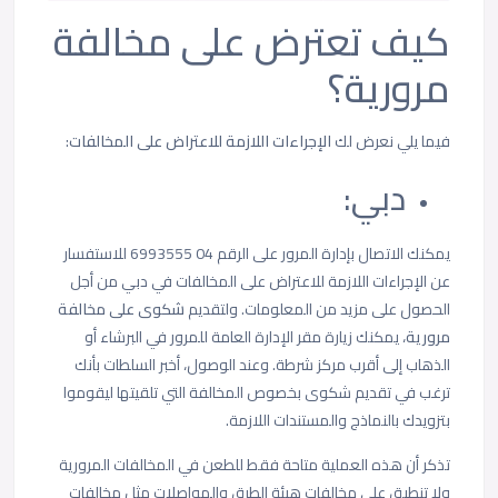
كيف تعترض على مخالفة
مرورية؟
فيما يلي نعرض لك
الإجراءات اللازمة للاعتراض على المخالفات
:
دبي:
يمكنك الاتصال بإدارة المرور على الرقم 04 6993555 للاستفسار
عن الإجراءات اللازمة
للاعتراض على المخالفات في دبي من أجل
الحصول على مزيد من المعلومات. ولتقديم
شكوى على مخالفة
مرورية
، يمكنك زيارة مقر الإدارة العامة للمرور في البرشاء أو
الذهاب إلى أقرب مركز شرطة. وعند الوصول، أخبر السلطات بأنك
ترغب في تقديم شكوى بخصوص المخالفة التي تلقيتها ليقوموا
بتزويدك بالنماذج والمستندات اللازمة.
تذكر أن هذه العملية متاحة فقط للطعن في المخالفات المرورية
ولا تنطبق على مخالفات هيئة الطرق والمواصلات مثل مخالفات