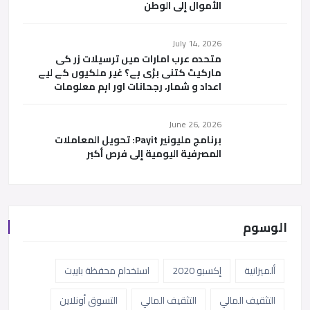
الأموال إلى الوطن
July 14, 2026
متحدہ عرب امارات میں ترسیلات زر کی
مارکیٹ کتنی بڑی ہے؟ غیر ملکیوں کے لیے
اعداد و شمار، رجحانات اور اہم معلومات
June 26, 2026
برنامج مليونير Payit: تحويل المعاملات
المصرفية اليومية إلى فرص أكبر
الوسوم
ألميزانية
إكسبو 2020
استخدام محفظة باييت
التثقيف المالي
التثقيف المالي
التسوق أونلاين