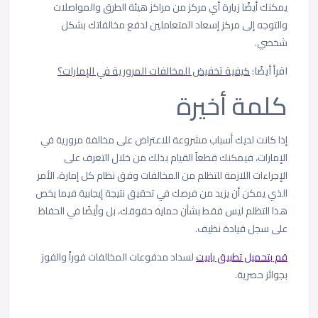
يمكنك أيضًا زيارة أي مركز من مراكز هيئة الطرق والمواصلات
والتوجه إلى مركز إسعاد المتعاملين لدفع مخالفاتك بشكل
شخصي.
اقرأ أيضًا:
كيفية تخفيض المخالفات المرورية في الإمارات؟
كلمة أخيرة
إذا كانت لديك أسباب مشروعة للاعتراض على مخالفة مرورية في
الإمارات، فيمكنك قطعاً القيام بذلك من خلال التعرف على
الإجراءات اللازمة للتظلم من المخالفات وفق نظام كل إمارة، الأمر
الذي يمكن أن يزيد من فرصك في تحقيق نتيجة إيجابية فيما يخص
هذا التظلم ليس فقط بشأن حماية حقوقك، بل وأيضًا في الحفاظ
على سجل قيادة نظيف.
قم بتحميل تطبيق باييت
لسداد مدفوعات المخالفات فوراً والفوز
بجوائز حصرية.