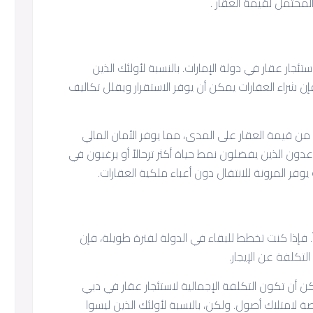
المحتمل لقيمة العقار .
تئجار عقار في دولة الإمارات. بالنسبة لأولئك الذين
 شراء العقارات يمكن أن يوفر الاستقرار ويقلل تكاليف
د من قيمة العقار على المدى، مما يوفر الأمان المالي
ون الذين يفضلون نمط حياة أكثر ترحالاً أو يرغبون في
يوفر المرونة للانتقال دون أعباء ملكية العقارات.
 فإذا كنت تخطط للبقاء في الدولة لفترة طويلة، فإن
تكلفة عن الإيجار.
، وعلى مدى 10 سنوات، يمكن أن تكون التكلفة الإجمالية لاستئجار عقار في دبي
ة لامتلاك أصول. ولكن، بالنسبة لأولئك الذين ليسوا