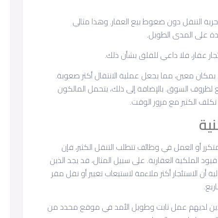
 حرية التنقل دون ضغوط بيع العقار. وهذا مثالي
كدة على المدى الطويل.
جار عقار، فلا داعي للقلق بشأن ذلك.
د بمكان معين، مما يجعل عملية الانتقال أكثر صعوبة.
ع لظروف السوق. بالإضافة إلى ذلك، يتحمل المالكون
تكلف الكثير مع مرور الوقت.
نية
متكرر أو العمل في وظائف تتطلب التنقل الكثير، فإن
ن قيود الملكية العقارية. على سبيل المثال، قد يجد الذين
ة أن الاستئجار أكثر ملاءمة لاستيعاب تغيير أو نقل مقر
ريع.
لذين لديهم عمل ثابت وطويل الأمد في موقع محدد من