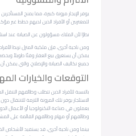
يوفر الإيجار مرونة كبيرة، مما يمنح المستأجرين
للمغتربين أو الأفراد الذين لديهم خطط غير مؤ
نظرًا لأن الملاك مسؤولون عن الصيانة عند استئ
ومن ناحية أخرى، فإن ملكية المنزل تربط الأفرا
يمكن أن يستغرق بيع العقار وقتًا طويلاً ويخض
جميع تكاليف الصيانة والإصلاح، والتي يمكن أن 
التوقعات والخيارات المه
بالنسبة للأفراد الذين تتطلب وظائفهم التنقل ال
الاستئجار يوفر تلك المرونة اللازمة للانتقال دو
يعملون في صناعة التكنولوجيا أو الأعمال الدولي
وظائفهم أو مهام وظائفهم القائمة على المشا
بينما ومن ناحية أخرى، قد يستفيد الأشخاص ا