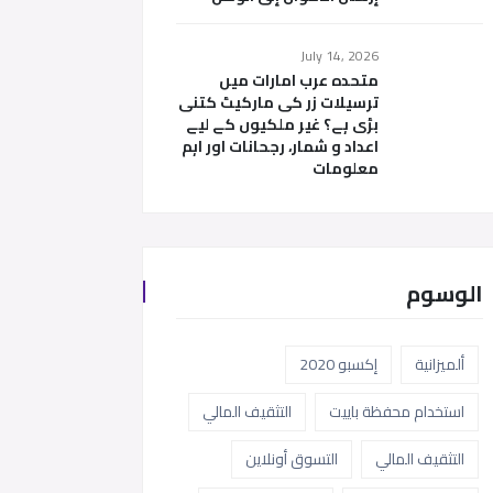
July 14, 2026
متحدہ عرب امارات میں
ترسیلات زر کی مارکیٹ کتنی
بڑی ہے؟ غیر ملکیوں کے لیے
اعداد و شمار، رجحانات اور اہم
معلومات
الوسوم
ألميزانية
إكسبو 2020
استخدام محفظة باييت
التثقيف المالي
التثقيف المالي
التسوق أونلاين