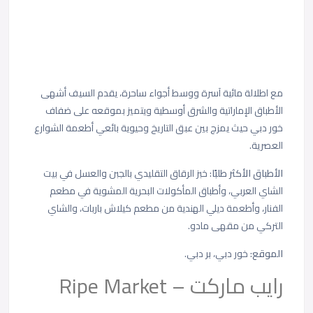
مع اطلالة مائية آسرة ووسط أجواء ساحرة، يقدم السيف أشهى
الأطباق الإماراتية والشرق أوسطية ويتميز بموقعه على ضفاف
خور دبي حيث يمزج بين عبق التاريخ وحيوية بائعي أطعمة الشوارع
العصرية.
الأطباق الأكثر طلبًا:
خبز الرقاق التقليدي بالجبن والعسل في بيت
الشاي العربي، وأطباق المأكولات البحرية المشوية في مطعم
الفنار، وأطعمة ديلي الهندية من مطعم كيلاش باربات، والشاي
التركي من مقهى مادو.
الموقع:
خور دبي، بر دبي.
رايب ماركت – Ripe Market