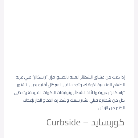
إذا كنت من عشاق الشطائر الغنية بالحشو، فإن “راسكالز” هي عربة
الطعام المناسبة لذوقك، وتجدها في السركال أفنيو بدبي. تشتهر
“راسكالز” بعروضها لألذ الشطائر وتوليفات النكهات الفريدة؛ وتحظى
كل من شطيرة فيلي تشيز ستيك وشطيرة الدجاج الحار بإ
عجاب
الكثير من الزبائن.
كوربسايد – Curbside