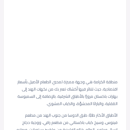
منطقة الكرامة هي وجهة مميزة لمحبي الطعام الأصيل بأسعار
اقتصادية، حيث تتناثر فيها أكشاك تعبر بك من نكهات الهند إلى
بهارات باكستان مرورًا بالأطباق الشرقية. بالإضافة إلى السمبوسة
المَقلية، والباراثا المحشوَّة، والكباب المشوي.
الأطباق الأكثر طلبًا: طبق الدوسا من جنوب الهند من مطعم
فينوس، و
سيخ كباب باكستاني من مطعم رافي، ووجبة دجاج
إنسال وحلوى الهالو-هالو الفلبينية من ماكسز رستورانت، وبولاو