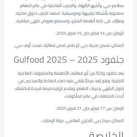
مطاعم دبي، وأشهر الطُهاة، والتجارب التفاعلية في عالم الطعام
مصحوبة بأنشطة ترفيهية وموسيقية. استعد لتجارب تذوق فاخرة،
وتعرَّف على باعة أطعمة الشارع، واستمتع بعروض طهي مباشرة.
الزمان
: من
14 فبراير حتى 16 فبراير 2025.
المكان
: مسرح مدينة دبي للإعلام، ضمن فعاليات تيست أوف دبي.
جلفود 2025 – Gulfood 2025
يعد جلفود
واحدًا من أبرز
فعاليات الأطعمة والمشروبات العالمية
التجارية؛ وهو يُعد مركزًا يلتقي فيه خبراء الصناعة والمبدعين في
فنون الطهي وعربات الطعام، ويقدم لزواره فرصة فريدة لاكتشاف
أحدث الاتجاهات في عالم المأكولات
.
الزمان
:
من 17 فبراير حتى 21 فبراير 2025.
المكان
:
مركز دبي التجاري العالمي، دولة الإمارات.
الخلاصة