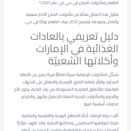
الطعام ومأكولات الشارع في دبي في عام 2025؟
يتناول هذا المقال بعضًا من مأكولات الشارع الأكثر شعبية،
وأماكن وجودها، وترشيح لأكثر عربات الطعام رواجًا في دبي.
دليل تعريفي بالعادات
الغذائية في الإمارات
وأكلاتها الشعبيّة
تشكِّل المأكولات الإماراتية نسيجًا ثقافيًّا فريدًا يمزج بين الأصالة
المحلية، والتأثر بثقافة الشرق الأوسط، والانفتاح على النكهات
العالمية؛ فالأطباق التقليدية المستوحاة من تراث البادية، يكون الأرز
واللحوم والمأكولات البحرية المتبلة بالزعفران والهيل والكركم
مكونات أساسية فيها.
تأثرت دولة الإمارات أيضًا بالمطابخ الهندية والفارسية والشامية،
نتيجة لموقعها الاستراتيجي ومكانتها التجارية. وقد ظهرت مؤخرًا
أطعمة حديثة يجمع فيها الطهاة الإماراتيون المهرة بين أصالة