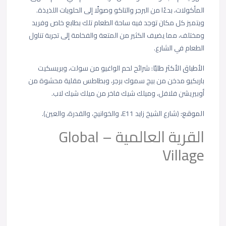
المأكولات، بدءًا من البرجر والتاكو وصولًا إلى الحلويات اللذيذة.
ويتميز كل مكان توجد فيه ساحة الطعام تلك بطابع خاص وفريد
ومختلف، مما يضيف الكثير من المتعة والفخامة إلى تجربة تناول
الطعام في
الشارع.
الأطباق الأكثر طلبًا:
شرائح لحم الواغيو من سولت، وبريسكيت
باربكيو مدخن من بيج سموك برجر، وبطاطس مقلية محشوة من
أوبيريشن فلافل، وميلك شيك فاخر من ميلك شيك لاب.
الموقع:
(شارع الشيخ زايد E11، والخوانيج، والقدرة، والعين).
القرية العالمية – Global
Village