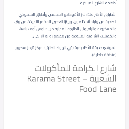
أطعمة الشارع المبتكرة.
الأطباق الأكثر طلبًا:
خبز الأفوكادو المحمص وأطباق السموذي
الصحية من وايلد آند ذا مون، وبيتزا العجين المخمر اللذيذة من بينزا،
والمعكرونة والرافيولي الطازجة المنزلية من هاوس أوف باستا،
والمُقبلات الشرقية المتنوعة من مطعم زو زو التركي.
الموقع:
حديقة الأكاديمية (في الهواء الطلق)، مركز تايمز سكوير
(منطقة داخلية).
شارع الكرامة للمأكولات
الشعبية –
Karama Street
Food Lane