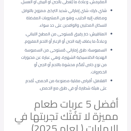
المقرمش، وعادة ما يُغطى بالجبن أو البيض أو العسل.
شاي كرك
: شاي إماراتي شديد التركيز، ممزوج بالتوابل
ومضاف إليه الحليب، وهو من المشروبات المفضلة
للسكان المحليين والوافدين على حد سواء.
المناقيش
: خبز رقيق مُستوحى من المطبخ اللبناني،
وعادةً ما يضاف إليه الجبن أو الزعتر أو اللحم المفروم.
السمبوسة
:
طبق إماراتي مُستوحى من السمبوسة
الهندية الكلاسيكية الشهيرة، وهي عبارة عن مخبوزات
من نوع خاص تُقدَّم محشوة باللحم أو الجبن أو
الخضروات.
الفلافل
: أقراص مقلية مصنوعة من الحمص، تُقدم
على هيئة شطيرة أو في طبق مع الحمص.
أفضل 5 عربات طعام
مميزة لا تفُتْك تجربتها في
الإمارات ( لعام 2025).