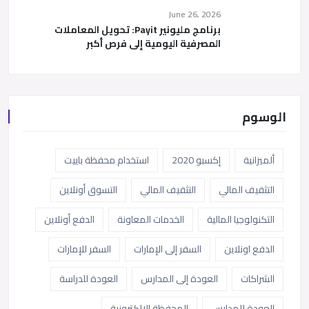
June 26, 2026
برنامج مليونير Payit: تحويل المعاملات
المصرفية اليومية إلى فرص أكبر
الوسوم
ألميزانية
إكسبو 2020
استخدام محفظة باييت
التثقيف المالي
التثقيف المالي
التسوق أونلاين
التكنولوجيا المالية
الخدمات المعاونة
الدفع أونلاين
الدفع اونلاين
السفر إلى الإمارات
السفر للإمارات
الشراكات
العودة إلى المدارس
العودة للدراسة
العودة للمدارس
المحفظة الإلكترونية