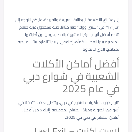
إلى عشاق الأطعمة الإيطالية السريعة والفريدة، عليكم التوجه إلى
“بيازا 17” في “سيتي ووك” خيارًا مثاليًا، حيث ستجدون عربة طعام
تقدم أفضل أنواع البيتزا المشوية بالحطب. ومن بين أطباقها
المتميزة بيتزا الفطر بالكمأة، إضافة إلى بيتزا “المارجريتا” التقليدية
بمذاقها الذي لا يقاوم.
أفضل أماكن الأكلات
الشعبية في شوارع دبي
في عام 2025
تتنوع خيارات مأكولات الشارع في دبي، وتتجلى هذه الثقافة في
أسواقها الحيوية ومراكز الطعام المخصصة. إليك 5 من أفضل
أماكن الطعام في دبي في 2025.
لاست إكزيت – Last Exit