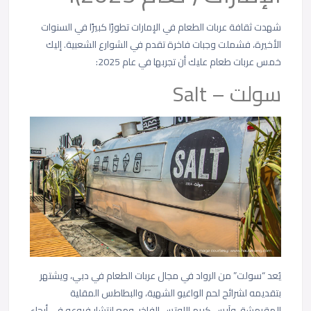
شهدت ثقافة عربات الطعام في الإمارات تطورًا كبيرًا في السنوات
الأخيرة، فشملت وجبات فاخرة تقدم في الشوارع الشعبية. إليك
خمس عربات طعام عليك أن تجربها في عام 2025:
سولت – Salt
يُعد “سولت” من الرواد في مجال عربات الطعام في دبي، ويشتهر
بتقديمه لشرائح لحم الواغيو الشهية، والبطاطس المقلية
المقرمشة، وآيس كريم اللوتس الفاخر. ومع انتشار فروعه في أرجاء