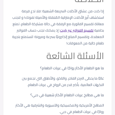
إذا كنت من عشاق الأكلات السريعة الشعبية؛ فلا تدع فرصة
استكشاف أبرز الأكلات الإماراتية المُتنقلة والأصيلة تفوتك! و لتجنب
معاناة تقسيم الفاتورة مع الرفقة في حالة مشاركة الطعام، تمتع
بخاصية
تقسيم الفواتير عبر باييت
؛ إذ يمكنك تجنب حساب الفواتير
المعقدة، وتقسيم المبلغ إلكترونيًا بسرعة ومرونة؛ لتستمتع بتجربة
طعام خالية من المعوقات!
الأسئلة الشائعة
ما هو الطعام الأكثر رواجًا في عربات الطعام؟
غالبًا ما يحظى البرجر الفاخر، والتاكو، والأطباق التي تجمع بين
النكهات العالمية. بأكبر قدر من الرواج في عربات الطعام.
ما هي مطابخ عربات الطعام الأكثر شعبية في دبي؟
المطابخ الأمريكية والمكسيكية والآسيوية والشرقية هي الأكثر
رواجًا في عربات الطعام في دبي.