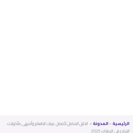
وأشه
ى
مأكو
لات
الشارع
في
الإمارا
ت
2025
الرئيسية
»
المدونة
»
الدليل الشامل لأفضل عربات الطعام وأشهى مأكولات
الشارع في الإمارات 2025