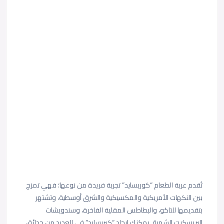
تُقدم عربة الطعام “كوربسايد” تجربة فريدة من نوعها؛ فهي تمزج
بين النكهات الأمريكية والمكسيكية والشرق أوسطية، وتشتهر
بتقديمها للتاكو، والبطاطس المقلية الفاخرة، وسندويشات
البريسكيت الشهية. يمكنك إيجاد “كيربسايد” في العديد من حدائق