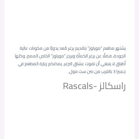
يشتهر مطعم “مويلوز” بتقديم برغر مُعد يدويًا من مكونات عالية
الجودة، فضلًا عن برغر الكمأة وبرجر “مويلوز” الخاص المميز، وكلها
أطباق لا ينبغي أن تفوت عشاق البرغر. يمكنكم زيارة المطعم في
جميرا 3 بالقرب من صن ست مول.
راسكالز -Rascals