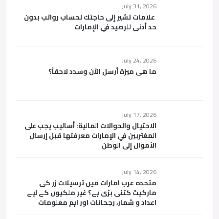
July 31, 2026
علامات تشير إلى حاجتك لحساب رواتب بدون
حد أدنى للرصيد في الإمارات
July 24, 2026
ما هي ميزة أرسل الآن وسدد لاحقاً؟
July 17, 2026
الاحتيال والحوالات المالية: أساليب يجب على
المغتربين في الإمارات معرفتها قبل إرسال
الأموال إلى الوطن
July 14, 2026
متحدہ عرب امارات میں ترسیلات زر کی
مارکیٹ کتنی بڑی ہے؟ غیر ملکیوں کے لیے
اعداد و شمار، رجحانات اور اہم معلومات