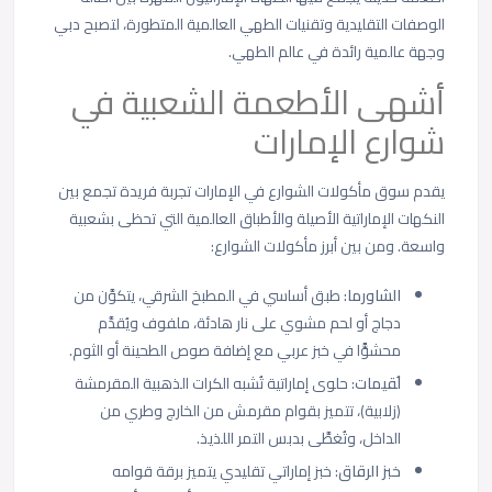
الوصفات التقليدية وتقنيات الطهي العالمية المتطورة، لتصبح دبي
وجهة عالمية رائدة في عالم الطهي.
أشهى الأطعمة الشعبية في
شوارع الإمارات
يقدم سوق مأكولات الشوارع في الإمارات تجربة فريدة تجمع بين
النكهات الإماراتية الأصيلة والأطباق العالمية التي تحظى بشعبية
واسعة. ومن بين أبرز مأكولات الشوارع:
الشاورما
:
طبق أساسي في المطبخ الشرقي، يتكوَّن من
دجاج أو لحم مشوي على نار هادئة، ملفوف ويُقدَّم
محشوًّا في خبز عربي مع إضافة صوص الطحينة أو الثوم.
لُقيمات
:
حلوى إماراتية تُشبه الكرات الذهبية المقرمشة
(زلابية)، تتميز بقوام مقرمش من الخارج وطري من
الداخل، وتُغطَّى بدبس التمر اللذيذ.
خبز الرقاق
: خبز إماراتي تقليدي يتميز برقة قوامه