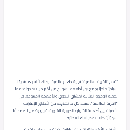
تقدم “القرية العالمية” تجربة طعام عالمية، وذلك لأنه يعد شارعًا
سياحيًا فاخرًا يجمع بين أطعمة الشوارع من أكثر من 90 دولة؛ مما
يجعله الوجهة المثالية لعشاق التذوق والأطعمة المتنوعة. في
“القرية العالمية”، ستجد كل ما تشتهيه من الأطباق الإماراتية
الأصيلة إلى أطعمة الشوارع الكورية الشهية؛ فهو يضمن لك مذاقًا
شهيًا أيًا كانت تفضيلاتك الغذائية.
الأطباق الأكثر طلبًا:
لقيمات إماراتية لذيذة في مطعم لقمة،