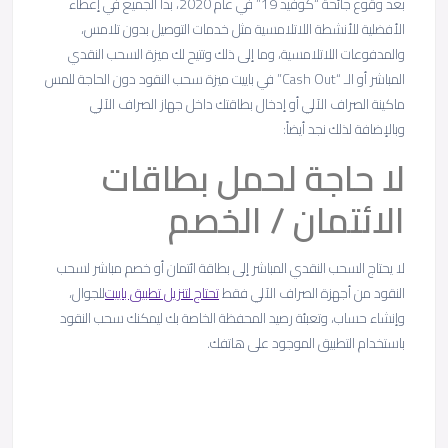
بعد وقوع جائحة “كوفيد 19” في عام 2020، بدأ الجميع في إعطاء
الأفضلية للأنشطة اللاتلامسية مثل خدمات التوصيل بدون تلامس،
والمدفوعات اللاتلامسية، وما إلى ذلك وتتيح لك ميزة السحب النقدي
المباشر أو الـ “Cash Out” في باييت ميزة سحب النقود دون الحاجة للمس
ماكينة الصراف الآلي أو إدخال بطاقتك داخل جهاز الصراف الآلي
وبالإضافة لذلك نجد أيضاً:
لا حاجة لحمل بطاقات
الائتمان / الخصم
لا يحتاج السحب النقدي المباشر إلى بطاقة ائتمان أو خصم مباشر لسحب
النقود من أجهزة الصراف الآلي فقط
تحتاج لتنزيل تطبيق باييت
للجوال،
وإنشاء حساب، وتعبئة رصيد المحفظة الخاصة بك ليمكنك سحب النقود
باستخدام التطبيق الموجود على هاتفك.