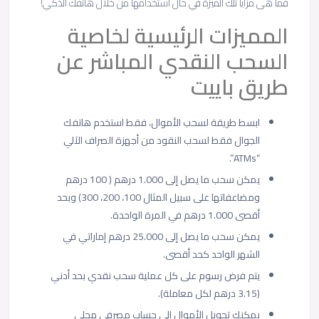
فما هى مزايا تلك الميزة في حال استخدامها من خلال هاتفك الذكي!
المميزات الرئيسية لخاصية
السحب النقدي المباشر عن
طريق باييت
ابسط طريقة لسحب الأموال، فقط استخدم هاتفك
الجوال فقط لسحب النقود من أجهزة الصراف الآلي
“ATMs”.
يمكن سحب ما يصل إلى 1.000 درهم ( 100 درهم
ومضاعفاتها على سبيل المثال 100، 200، 300) وبحد
أقصى 1.000 درهم في المرة الواحدة.
يمكن سحب ما يصل إلى 25.000 درهم إماراتي في
الشهر الواحد كحد أقصى.
يتم فرض رسوم على كل عملية سحب نقدي بحد أدني
(3.15 درهم لكل معاملة).
يمكنك تحويل الأموال إلى حساب مصرفي محلي