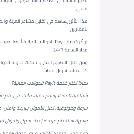
تُظهر الأبحاث أن العطاء يُطلق هرمون “الأو
يتلقى.
هذا التأثير يساهم في تقليل مشاعر العزلة وال
للمغتربين.
توفّر خدمة Payit للحوالات المالية أ
مدار الساعة 24/7.
ومن خلال التطبيق الذكي، يمكنك جدولة الحوالا
كل عملية تحويل لحظياً.
لماذا تختار خدمة Payit للحوالات المالية؟
شفافية تامة: لا رسوم خفية، فأنت على علم تام
سرعة وموثوقية: تصل الأموال بسرعة وأمان، حت
واجهة استخدام مريحة: إعداد سهل وتحويل فو
دعم محلي متعدد اللغات: فريق خدمة العملاء متو