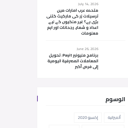
July 14, 2026
متحدہ عرب امارات میں
ترسیلات زر کی مارکیٹ کتنی
بڑی ہے؟ غیر ملکیوں کے لیے
اعداد و شمار، رجحانات اور اہم
معلومات
June 26, 2026
برنامج مليونير Payit: تحويل
المعاملات المصرفية اليومية
إلى فرص أكبر
الوسوم
ألميزانية
إكسبو 2020