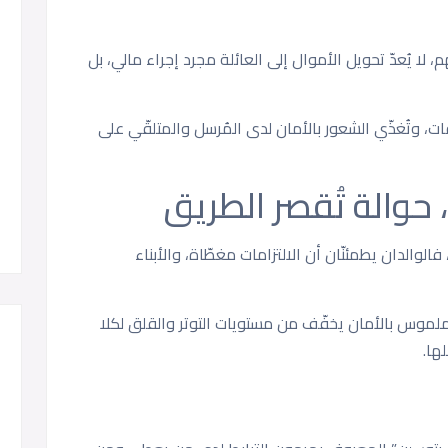
، لا يُعدّ تحويل الأموال إلى العائلة مجرد إجراء مالي، بل
ت، وتُغذّي الشعور بالأمان لدى المُرسل والمتلقّي على
 حوالة تُقصر الطريق
لوالدان يطمئنّان أن الالتزامات مغطّاة، والأبناء
ملموس بالأمان يخفّف من مستويات التوتر والقلق لكلا
ها.