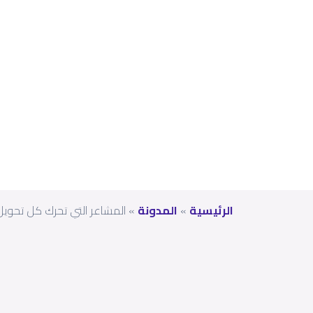
ات
والق
لوب
الرئيسية
»
المدونة
»
المشاعر التي تحرك كل تحويل مالي إلى الوطن مع yit