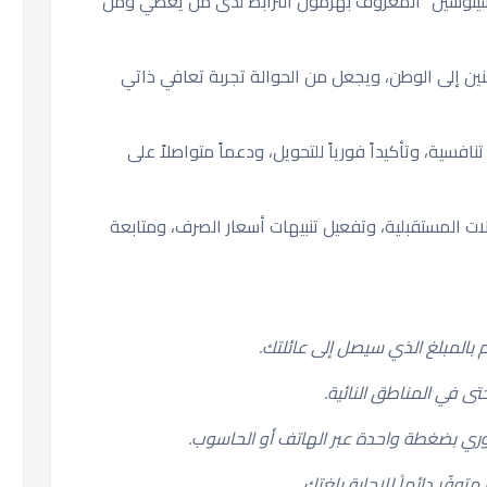
كسيتوسين” المعروف بهرمون الترابط لدى من يعطي ومن
حنين إلى الوطن، ويجعل من الحوالة تجربة تعافي ذاتي
سعار صرف تنافسية، وتأكيداً فورياً للتحويل، ودعماً متواصلاً على
ت المستقبلية، وتفعيل تنبيهات أسعار الصرف، ومتابعة
 بالمبلغ الذي سيصل إلى عائلتك.
ى في المناطق النائية.
ري بضغطة واحدة عبر الهاتف أو الحاسوب.
فّر دائماً للإجابة بلغتك.