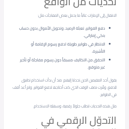
ﺗﺣدﯾﺎت ﻣن اﻟواﻗﻊ
اﻻﻧﺗﻘﺎل إﻟﻰ اﻹﻣﺎرات ﻏﺎﻟﺑﺎً ﻣﺎ ﯾﺣﻣل ﺑﻌض اﻟﻣﻔﺎﺟﺂت ﻣﺛل:
دﻓﻊ اﻟﻔواﺗﯾر، ﺗﻌﺑﺋﺔ اﻟرﺻﯾد، وﺗﺣوﯾل اﻷﻣوال ﺑدون ﺣﺳﺎب
ﺑﻧﻛﻲ إﻣﺎراﺗﻲ.
اﻻﻧﺗظﺎر ﻓﻲ طواﺑﯾر طوﯾﻠﺔ ﻟدﻓﻊ رﺳوم اﻹﻗﺎﻣﺔ أو
اﻟﺗﺄﺷﯾرة.
اﻟﺗﺣﻘق ﻣن اﻟﺗﻛﺎﻟﯾف ﻣﺳﺑﻘﺎً دون رﺳوم ﻣﻔﺎﺟﺋﺔ أو ﺗﺄﺧﯾر
ﻏﯾر ﻣﺗوﻗﻊ.
ﯾﻘول أﺣد اﻟﻣﻘﯾﻣﯾن اﻟذﯾن ﺗﺣدﺛﻧﺎ إﻟﯾﮭم
:
ﻣﻧذ أن ﺑدأت اﺳﺗﺧدام ﺗطﺑﯾق
ﻟﻠدﻓﻊ، وﻓّرت ﻧﺻف اﻟوﻗت اﻟذي ﻛﻧت أﺣﺗﺎﺟﮫ ﻟدﻓﻊ اﻟﻔواﺗﯾر، وﻟم أﻋد أﻗف
ﻓﻲ اﻟطواﺑﯾر
.
ﻣﺛل ھذه اﻟﺗﺣدﯾﺎت ﺗﺗطﻠب ﺣﻠوﻻً رﻗﻣﯾﺔ، وﺳﮭﻠﺔ اﻻﺳﺗﺧدام
.
اﻟﺗﺣوّل اﻟرﻗﻣﻲ ﻓﻲ