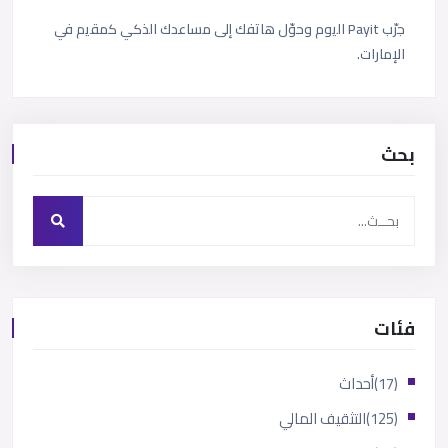
ﺟرّب Payit اﻟﯾوم وﺣوّل ھﺎﺗﻔك إﻟﻰ ﻣﺳﺎﻋدك اﻟذﻛﻲ ﻛﻣﻘﯾم ﻓﻲ
اﻹﻣﺎرات.
بحث
فئات
(17)
أحداث
(125)
التثقيف المالي