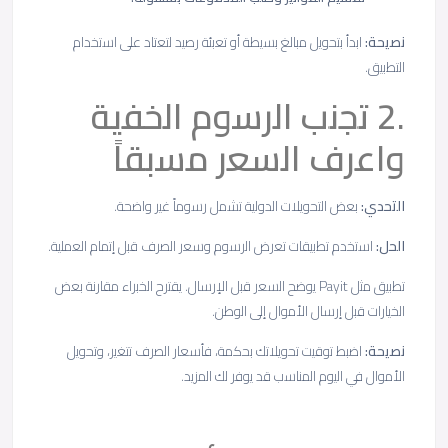
ﻧﺻﯾﺣﺔ
:
اﺑدأ ﺑﺗﺣوﯾل ﻣﺑﺎﻟﻎ ﺑﺳﯾطﺔ أو ﺗﻌﺑﺋﺔ رﺻﯾد ﻟﺗﻌﺗﺎد ﻋﻠﻰ اﺳﺗﺧدام
اﻟﺗطﺑﯾق.
.2 ﺗﺟﻧب اﻟرﺳوم اﻟﺧﻔﯾﺔ
واﻋرف اﻟﺳﻌر ﻣﺳﺑﻘﺎً
اﻟﺗﺣدي
:
ﺑﻌض اﻟﺗﺣوﯾﻼت اﻟدوﻟﯾﺔ ﺗﺷﻣل رﺳوﻣﺎً ﻏﯾر واﺿﺣﺔ.
اﻟﺣل
:
اﺳﺗﺧدم ﺗطﺑﯾﻘﺎت ﺗﻌرض اﻟرﺳوم وﺳﻌر اﻟﺻرف ﻗﺑل إﺗﻣﺎم اﻟﻌﻣﻠﯾﺔ.
ﺗطﺑﯾق ﻣﺛل Payit ﯾوﺿﺢ اﻟﺳﻌر ﻗﺑل اﻹرﺳﺎل. ﯾﻘﺗرح اﻟﺧﺑراء ﻣﻘﺎرﻧﺔ ﺑﻌض
اﻟﺧﯾﺎرات ﻗﺑل إرﺳﺎل اﻷﻣوال إﻟﻰ اﻟوطن.
ﻧﺻﯾﺣﺔ
:
اﺿﺑط ﺗوﻗﯾت ﺗﺣوﯾﻼﺗك ﺑﺣﻛﻣﺔ، ﻓﺄﺳﻌﺎر اﻟﺻرف ﺗﺗﻐﯾر، وﺗﺣوﯾل
اﻷﻣوال ﻓﻲ اﻟﯾوم اﻟﻣﻧﺎﺳب ﻗد ﯾوﻓر ﻟك اﻟﻣزﯾد.