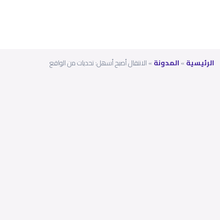
الرئيسية
»
المدونة
»
اﻻﻧﺗﻘﺎل أﺻﺑﺢ أﺳﮭل: ﺗﺣدﯾﺎت ﻣن اﻟواﻗﻊ