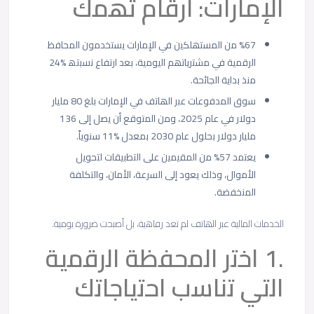
اﻹﻣﺎرات: أرﻗﺎم ﺗﮭﻣك
%67 ﻣن اﻟﻣﺳﺗﮭﻠﻛﯾن ﻓﻲ اﻹﻣﺎرات ﯾﺳﺗﺧدﻣون اﻟﻣﺣﺎﻓظ
اﻟرﻗﻣﯾﺔ ﻓﻲ ﻣﺷﺗرﯾﺎﺗﮭم اﻟﯾوﻣﯾﺔ، ﺑﻌد ارﺗﻔﺎع ﻧﺳﺑﺗﮫ %24
ﻣﻧذ ﺑداﯾﺔ اﻟﺟﺎﺋﺣﺔ.
ﺳوق اﻟﻣدﻓوﻋﺎت ﻋﺑر اﻟﮭﺎﺗف ﻓﻲ اﻹﻣﺎرات ﺑﻠﻎ 80 ﻣﻠﯾﺎر
دوﻻر ﻓﻲ ﻋﺎم 2025، وﻣن اﻟﻣﺗوﻗﻊ أن ﯾﺻل إﻟﻰ 136
ﻣﻠﯾﺎر دوﻻر ﺑﺣﻠول ﻋﺎم 2030 ﺑﻣﻌدل %11 ﺳﻧوﯾﺎً.
ﯾﻌﺗﻣد 57% ﻣن اﻟﻣﻘﯾﻣﯾن ﻋﻠﻰ اﻟﺗطﺑﯾﻘﺎت ﻟﺗﺣوﯾل
اﻷﻣوال، وذﻟك ﯾﻌود إﻟﻰ اﻟﺳرﻋﺔ، اﻷﻣﺎن، واﻟﺗﻛﻠﻔﺔ
اﻟﻣﻧﺧﻔﺿﺔ.
اﻟﺧدﻣﺎت اﻟﻣﺎﻟﯾﺔ ﻋﺑر اﻟﮭﺎﺗف ﻟم ﺗﻌد رﻓﺎھﯾﺔ، ﺑل أﺻﺑﺣت ﺿرورة ﯾوﻣﯾﺔ.
.1 اﺧﺗر اﻟﻣﺣﻔظﺔ اﻟرﻗﻣﯾﺔ
اﻟﺗﻲ ﺗﻧﺎﺳب اﺣﺗﯾﺎﺟﺎﺗك