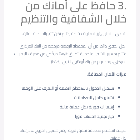
.3 ﺣﺎﻓظ ﻋﻠﻰ أﻣﺎﻧك ﻣن
ﺧﻼل اﻟﺷﻔﺎﻓﯾﺔ واﻟﺗﻧظﯾم
اﻟﺗﺣدي: اﻻﺣﺗﯾﺎل ﯾﺛﯾر اﻟﻣﺧﺎوف ﺧﺎﺻﺔ إذا ﻟم ﺗﻛن ﺗﺛق ﺑﺎﻟﻣﻧﺻﺎت اﻟﻣﺎﻟﯾﺔ.
اﻟﺣل: ﺗﺣﻘق داﺋﻣﺎ ﻣن أن اﻟﻣﺣﻔظﺔ اﻟرﻗﻣﯾﺔ ﻣرﺧﺻﺔ ﻣن اﻟﺑﻧك اﻟﻣرﻛزي
وﺗﻠﺗزم ﺑﻣﻌﺎﯾﯾر اﻟﺗﺷﻔﯾر واﻟﺣﻣﺎﯾﺔ. ﺗطﺑﯾق Payit ﻣرﺧّص ﻣن ﻣﺻرف اﻹﻣﺎرات
اﻟﻣرﻛزي، وﻣدﻋوم ﻣن ﺑﻧك أﺑوظﺑﻲ اﻷول .(FAB)
ﻣﯾزات
اﻷﻣﺎن
اﻟﻣﺿﺎﻓﺔ
:
ﺗﺳﺟﯾل اﻟدﺧول ﺑﺎﺳﺗﺧدام اﻟﺑﺻﻣﺔ أو اﻟﺗﻌرف ﻋﻠﻰ اﻟوﺟﮫ
ﺗﺷﻔﯾر ﻛﺎﻣل ﻟﻠﻣﻌﺎﻣﻼت
إﺷﻌﺎرات ﻓورﯾﺔ ﺑﻛل ﻋﻣﻠﯾﺔ ﻣﺎﻟﯾﺔ
ﺧﯾﺎر ﺗﺟﻣﯾد اﻟﺣﺳﺎب ﻓوراً
ﻧﺻﯾﺣﺔ: اﺳﺗﺧدم ﻣﺻﺎدﻗﺔ ﺗﺣﻘق ﻗوﯾﺔ، وﻗم ﺑﺗﺳﺟﯾل اﻟﺧروج ﺑﻌد إﺗﻣﺎم
ﻛل ﻋﻣﻠﯾﺔ.