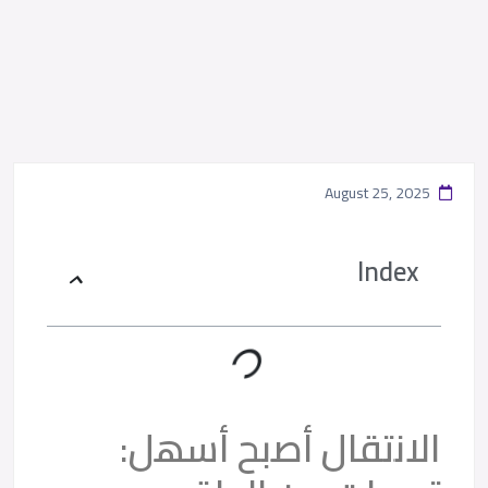
August 25, 2025
Index
اﻻﻧﺗﻘﺎل أﺻﺑﺢ أﺳﮭل: