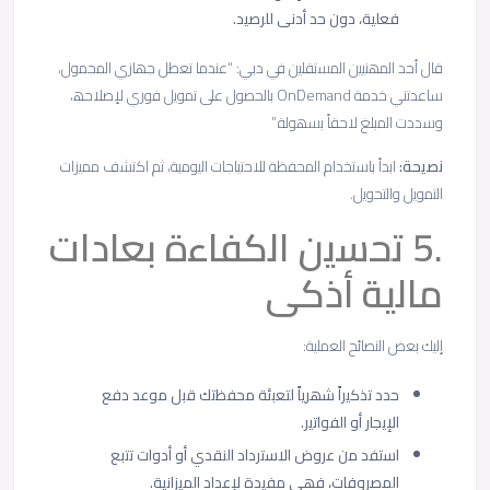
ﻓﻌﻠﯾﺔ، دون ﺣد أدﻧﻰ ﻟﻠرﺻﯾد.
ﻗﺎل أﺣد اﻟﻣﮭﻧﯾﯾن اﻟﻣﺳﺗﻘﻠﯾن ﻓﻲ دﺑﻲ: “ﻋﻧدﻣﺎ ﺗﻌطل ﺟﮭﺎزي اﻟﻣﺣﻣول،
ﺳﺎﻋدﺗﻧﻲ ﺧدﻣﺔ OnDemand ﺑﺎﻟﺣﺻول ﻋﻠﻰ ﺗﻣوﯾل ﻓوري ﻹﺻﻼﺣﮫ،
وﺳددت اﻟﻣﺑﻠﻎ ﻻﺣﻘﺎً ﺑﺳﮭوﻟﺔ.”
ﻧﺻﯾﺣﺔ
:
اﺑدأ ﺑﺎﺳﺗﺧدام اﻟﻣﺣﻔظﺔ ﻟﻼﺣﺗﯾﺎﺟﺎت اﻟﯾوﻣﯾﺔ، ﺛم اﻛﺗﺷف ﻣﻣﯾزات
اﻟﺗﻣوﯾل واﻟﺗﺣوﯾل.
.5 ﺗﺣﺳﯾن اﻟﻛﻔﺎءة ﺑﻌﺎدات
ﻣﺎﻟﯾﺔ أذﻛﻰ
إﻟﯾك ﺑﻌض اﻟﻧﺻﺎﺋﺢ اﻟﻌﻣﻠﯾﺔ:
ﺣدد ﺗذﻛﯾراً ﺷﮭرﯾﺎً ﻟﺗﻌﺑﺋﺔ ﻣﺣﻔظﺗك ﻗﺑل ﻣوﻋد دﻓﻊ
اﻹﯾﺟﺎر أو اﻟﻔواﺗﯾر.
اﺳﺗﻔد ﻣن ﻋروض اﻻﺳﺗرداد اﻟﻧﻘدي أو أدوات ﺗﺗﺑﻊ
اﻟﻣﺻروﻓﺎت، ﻓﮭﻲ ﻣﻔﯾدة ﻹﻋداد اﻟﻣﯾزاﻧﯾﺔ.