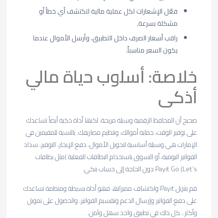
ﻓﻌّل اﻹﺷﻌﺎرات ﻟﻛل ﻋﻣﻠﯾﺔ ﻣﺎﻟﯾﺔ ﻟﺗﻛﺗﺷف أي ﺧطﺄ أو
ﻣﺷﻛﻠﺔ ﺑﺳرﻋﺔ.
راﻗب أﺳﻌﺎر اﻟﺻرف داﺧل اﻟﺗطﺑﯾق، وأرﺳل اﻷﻣوال ﻋﻧدﻣﺎ
ﯾﻛون اﻟﺳﻌر ﻣﻧﺎﺳﺑﺎً.
ﺧﻼﺻﺔ: أﺳﻠوب ﺣﯾﺎة ﻣﺎﻟﻲ
أذﻛﻰ
ﺻﺣﯾﺢ أن اﻟﻣﺣﺎﻓظ اﻟرﻗﻣﯾﺔ وﺳﯾﻠﺔ ﻣرﯾﺣﺔ، ﻟﻛﻧﮭﺎ أداة ذﻛﯾﺔ أﯾﺿﺎً ﺗﺳﺎﻋدك
ﻋﻠﻰ ﺗوﻓﯾر اﻟوﻗت، ﺣﻣﺎﯾﺔ أﻣواﻟك، وﺗﻧظﯾم ﻣﺻﺎرﯾﻔك. ﺑﺎﻟﻧﺳﺑﺔ ﻟﻠﻣﻘﯾﻣﯾن ﻓﻲ
اﻹﻣﺎرات ھﻲ وﺳﯾﻠﺔ أﺳﺎﺳﯾﺔ ﻟﺗﺣوﯾل اﻷﻣوال، دﻓﻊ اﻹﯾﺟﺎر، اﻟﺗوﻓﯾر، ﺳداد
اﻟﻔواﺗﯾر اﻟﯾوﻣﯾﺔ، أو اﻟﺗﺳوق ﺑﺎﺳﺗﺧدام اﻟﺑطﺎﻗﺎت اﻟﻔﻌﻠﯾﺔ )ﻣﺛل ﺑطﺎﻗﺎت
Payit Go (Let’s دون اﻟﺣﺎﺟﺔ إﻟﻰ ﺣﺳﺎب ﺑﻧﻛﻲ.
ﻗم ﺑﺗﻧزﯾل Payit واﻛﺗﺷﺎف ﻣﻣﯾزاﺗﮫ، ﻓﮭو أداة ﺑﺳﯾطﺔ وﻣﻧظﻣﺔ ﺗﺳﺎﻋدك
ﻋﻠﻰ دﻓﻊ اﻟﻔواﺗﯾر وإرﺳﺎل اﻟدﻋم وﺗﻘﺳﯾم اﻟﻔواﺗﯾر، واﻟﺣﺻول ﻋﻠﻰ ﺗﻣوﯾل
وأﻛﺛر.. ﻛل ذﻟك ﻓﻲ ﺗطﺑﯾق واﺣد ﺳﮭل وآﻣن.