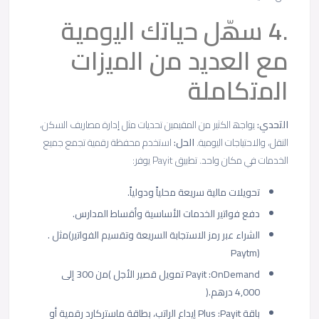
.4 ﺳﮭّل ﺣﯾﺎﺗك اﻟﯾوﻣﯾﺔ
ﻣﻊ اﻟﻌدﯾد ﻣن اﻟﻣﯾزات
اﻟﻣﺗﻛﺎﻣﻠﺔ
اﻟﺗﺣدي
:
ﯾواﺟﮫ اﻟﻛﺛﯾر ﻣن اﻟﻣﻘﯾﻣﯾن ﺗﺣدﯾﺎت ﻣﺛل إدارة ﻣﺻﺎرﯾف اﻟﺳﻛن،
اﻟﻧﻘل، واﻻﺣﺗﯾﺎﺟﺎت اﻟﯾوﻣﯾﺔ.
اﻟﺣل
:
اﺳﺗﺧدم ﻣﺣﻔظﺔ رﻗﻣﯾﺔ ﺗﺟﻣﻊ ﺟﻣﯾﻊ
اﻟﺧدﻣﺎت ﻓﻲ ﻣﻛﺎن واﺣد. ﺗطﺑﯾق Payit ﯾوﻓر:
ﺗﺣوﯾﻼت ﻣﺎﻟﯾﺔ ﺳرﯾﻌﺔ ﻣﺣﻠﯾﺎً ودوﻟﯾﺎً.
دﻓﻊ ﻓواﺗﯾر اﻟﺧدﻣﺎت اﻷﺳﺎﺳﯾﺔ وأﻗﺳﺎط اﻟﻣدارس.
اﻟﺷراء ﻋﺑر رﻣز اﻻﺳﺗﺟﺎﺑﺔ اﻟﺳرﯾﻌﺔ وﺗﻘﺳﯾم اﻟﻔواﺗﯾر)ﻣﺛل .
(Paytm
Payit :OnDemand ﺗﻣوﯾل ﻗﺻﯾر اﻷﺟل )ﻣن 300 إﻟﻰ
4,000 درھم.(
ﺑﺎﻗﺔ Plus :Payit إﯾداع اﻟراﺗب، ﺑطﺎﻗﺔ ﻣﺎﺳﺗرﻛﺎرد رﻗﻣﯾﺔ أو