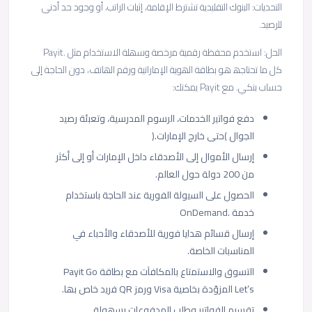
اﻟﺗﺣدﯾﺎت: اﻟﺑﻧوك اﻟﺗﻘﻠﯾدﯾﺔ ﺗﺷﺗرط اﻹﻗﺎﻣﺔ، إﺛﺑﺎت اﻟراﺗب، أو وﺟود ﺣد أدﻧﻰ
ﻟﻠرﺻﯾد.
اﻟﺣل: اﺳﺗﺧدم ﻣﺣﻔظﺔ رﻗﻣﯾﺔ ﻣرﺧﺻﺔ وﺳﮭﻠﺔ اﻻﺳﺗﺧدام ﻣﺛل .Payit
ﻛل ﻣﺎ ﺗﺣﺗﺎﺟﮫ ھو ﺑطﺎﻗﺔ اﻟﮭوﯾﺔ اﻹﻣﺎراﺗﯾﺔ ورﻗم اﻟﮭﺎﺗف، دون اﻟﺣﺎﺟﺔ إﻟﻰ
ﺣﺳﺎب ﺑﻧﻛﻲ. ﻣﻊ Payit ﯾﻣﻛﻧك:
دﻓﻊ ﻓواﺗﯾر اﻟﺧدﻣﺎت، اﻟرﺳوم اﻟﻣدرﺳﯾﺔ، وﺗﻌﺑﺋﺔ رﺻﯾد
اﻟﺟوال )ﺣﺗﻰ ﺧﺎرج اﻹﻣﺎرات.(
إرﺳﺎل اﻷﻣوال إﻟﻰ اﻷﺻدﻗﺎء داﺧل اﻹﻣﺎرات أو إﻟﻰ أﻛﺛر
ﻣن 200 دوﻟﺔ ﺣول اﻟﻌﺎﻟم.
اﻟﺣﺻول ﻋﻠﻰ اﻟﺳﯾوﻟﺔ اﻟﻔورﯾﺔ ﻋﻧد اﻟﺣﺎﺟﺔ ﺑﺎﺳﺗﺧدام
ﺧدﻣﺔ .OnDemand
إرﺳﺎل ﻗﺳﺎﺋم ھداﯾﺎ ﻓورﯾﺔ ﻟﻸﺻدﻗﺎء واﻷﺣﺑﺎء ﻓﻲ
اﻟﻣﻧﺎﺳﺑﺎت اﻟﺧﺎﺻﺔ.
اﻟﺗﺳوق واﻻﺳﺗﻣﺗﺎع ﺑﺎﻟﻣﻛﺎﻓﺂت ﻣﻊ ﺑطﺎﻗﺔ Payit Go
Let’s اﻟﻣزوّدة ﺑﺧﺎﺻﯾﺔ Visa ورﻣز QR ﻓرﯾد ﺧﺎص ﺑﮭﺎ.
ﺗﻘﺳﯾم اﻟﻔواﺗﯾر وطﻠب اﻟﻣدﻓوﻋﺎت ﺑﺳﮭوﻟﺔ.