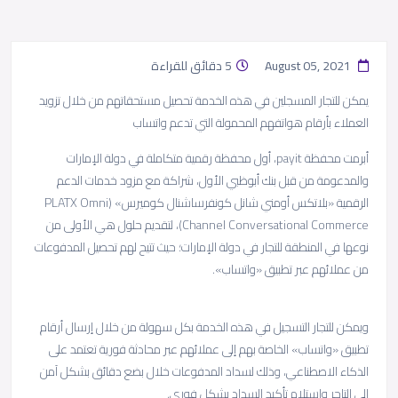
August 05, 2021
5 دقائق للقراءة
يمكن للتجار المسجلين في هذه الخدمة تحصيل مستحقاتهم من خلال تزويد
العملاء بأرقام هواتفهم المحمولة التي تدعم واتساب
أبرمت محفظة payit، أول محفظة رقمية متكاملة في دولة الإمارات
والمدعومة من قبل بنك أبوظبي الأول، شراكة مع مزود خدمات الدعم
الرقمية «بلاتكس أومني شانل كونفرساشنال كوميرس» (PLATX Omni
Channel Conversational Commerce)، لتقديم حلول هي الأولى من
نوعها في المنطقة للتجار في دولة الإمارات؛ حيث تتيح لهم تحصيل المدفوعات
من عملائهم عبر تطبيق «واتساب».
ويمكن للتجار التسجيل في هذه الخدمة بكل سهولة من خلال إرسال أرقام
تطبيق «واتساب» الخاصة بهم إلى عملائهم عبر محادثة فورية تعتمد على
الذكاء الاصطناعي، وذلك لسداد المدفوعات خلال بضع دقائق بشكل آمن
إلى التاجر واستلام تأكيد السداد بشكل فوري.