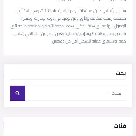
يشار إلى أنه تم إطلاق محفظة payit الرقمية عام 2018، وهي تعدّ أول
محفظة رقمية متكاملة والأولى من نوعها في دولة الإمارات، ويمكن
الوصول إليها عبر أي هاتف ذكي. هذه الخدمة الآمنة والموثوقة متاحة لأي
شخص يحمل بطاقة هوية إماراتية سارية بغض النظر عن البنك الذي يتعامل
معه، وتستغرق عملية التسجيل أقل من دقيقتين.
بحث
فئات