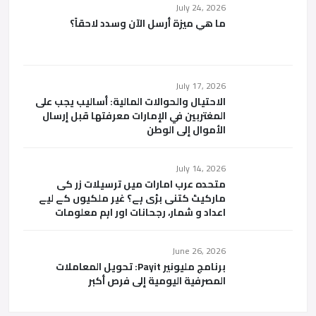
July 24, 2026
ما هي ميزة أرسل الآن وسدد لاحقاً؟
July 17, 2026
الاحتيال والحوالات المالية: أساليب يجب على
المغتربين في الإمارات معرفتها قبل إرسال
الأموال إلى الوطن
July 14, 2026
متحدہ عرب امارات میں ترسیلات زر کی
مارکیٹ کتنی بڑی ہے؟ غیر ملکیوں کے لیے
اعداد و شمار، رجحانات اور اہم معلومات
June 26, 2026
برنامج مليونير Payit: تحويل المعاملات
المصرفية اليومية إلى فرص أكبر