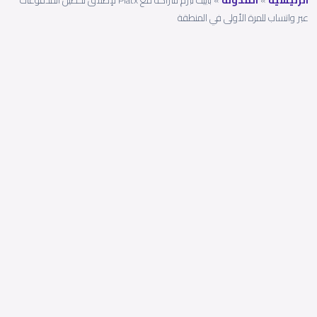
الرئيسية
»
المدونة
»
باييت تبرم شراكة مع Platx لإطلاق تحصيل المدفوعات
عبر واتساب للمرة الأولى في المنطقة