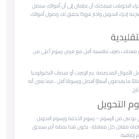
راء التحويلات فيمكنك أن تطمئن إلى أن أموالك ستصل
سرعة إجراء التحويل واختر مزودًا يحقق لك وصول أموالك
تقليدية
توفر معدلات صرف تنافسية أقل مع فرض رسوم أعلى من
الأموال المخصصة عبر الإنترنت أو منصات التكنولوجيا
غالبًا ما يقدمون أسعارًا أفضل ورسومًا أقل ، مما يعني أنه
رج.
م التحويل
ن نوعين من الرسوم – رسوم الخدمة ورسوم التحويل
اضاه مقابل كل معاملة ، يكون هذا بمثابة أمر يستحق
 إضافية.