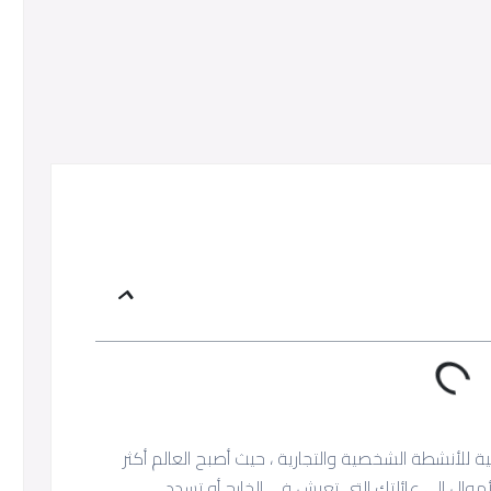
مية للأنشطة الشخصية والتجارية ، حيث أصبح العالم أكثر
موال إلى عائلتك التي تعيش في الخارج أو تسدد