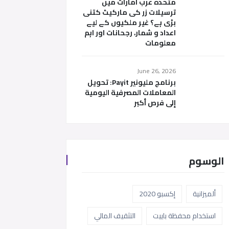
متحدہ عرب امارات میں
ترسیلات زر کی مارکیٹ کتنی
بڑی ہے؟ غیر ملکیوں کے لیے
اعداد و شمار، رجحانات اور اہم
معلومات
June 26, 2026
برنامج مليونير Payit: تحويل
المعاملات المصرفية اليومية
إلى فرص أكبر
الوسوم
ألميزانية
إكسبو 2020
استخدام محفظة باييت
التثقيف المالي