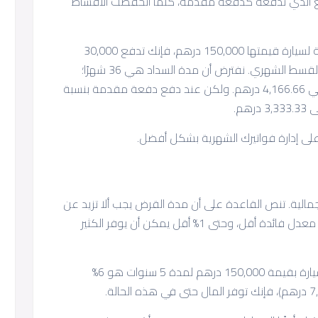
بلغ الذي تدفعه كدفعة مقدمة، كلما انخفضت الأقساط
على سبيل المثال، إذا دفعت 20% دفعة مقدمة لسيارة قيمتها 150,000 درهم، فإنك تدفع 30,000
درهم مقدمًا. هذا يقلل بشكل كبير من مبلغ القسط الشهري. نفترض أن مدة السداد هي 36 شهرًا؛
سيكون القسط الشهري لـ 150,000 درهم حوالي 4,166.66 درهم. ولكن عند دفع دفعة مقدمة بنسبة
لى إدارة فواتيرك الشهرية بشكل أفضل.
مالية. تنص القاعدة على أن مدة القرض يجب ألا تزيد عن
أربع سنوات، حيث أن مدة القرض القصيرة تعني معدل فائدة أقل، وحتى 1% أقل يمكن أن يوفر الكثير
على سبيل المثال، إذا كان معدل الفائدة على سيارة بقيمة 150,000 درهم لمدة 5 سنوات هو 6%