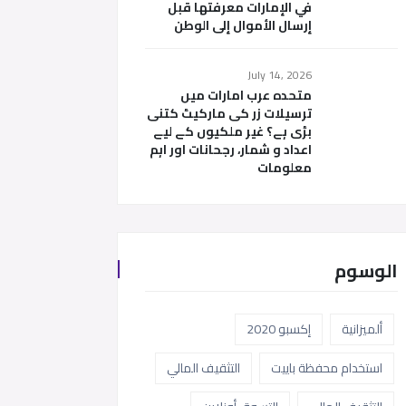
في الإمارات معرفتها قبل
إرسال الأموال إلى الوطن
July 14, 2026
متحدہ عرب امارات میں
ترسیلات زر کی مارکیٹ کتنی
بڑی ہے؟ غیر ملکیوں کے لیے
اعداد و شمار، رجحانات اور اہم
معلومات
الوسوم
ألميزانية
إكسبو 2020
استخدام محفظة باييت
التثقيف المالي