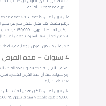
يساعدك على المدى الطويل لأن كلما زاد الم
الشهرية ومدفوعات الفائدة.
20% من إجمالي سعر السيارة، ينخفض القسط إلى 3,333.33 درهم.
هذا يقلل من دين القرض الإجمالية ويساعدك ع
4 سنوات – مدة القرض
المكون الثاني للقاعدة يتعلق بمدة القرض الإج
عند شراء السيارة.
(9,000 درهم)، ولمدة 4 سنوات يكون 5% (7,500 درهم)، فإنك توفر المال حتى في هذه الحالة.