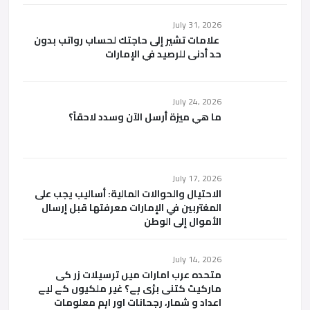
July 31, 2026
علامات تشير إلى حاجتك لحساب رواتب بدون
حد أدنى للرصيد في الإمارات
July 24, 2026
ما هي ميزة أرسل الآن وسدد لاحقاً؟
July 17, 2026
الاحتيال والحوالات المالية: أساليب يجب على
المغتربين في الإمارات معرفتها قبل إرسال
الأموال إلى الوطن
July 14, 2026
متحدہ عرب امارات میں ترسیلات زر کی
مارکیٹ کتنی بڑی ہے؟ غیر ملکیوں کے لیے
اعداد و شمار، رجحانات اور اہم معلومات