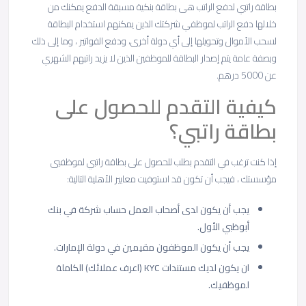
بطاقة راتبي لدفع الراتب هى بطاقة بنكية مسبقة الدفع يمكنك من
خلالها دفع الراتب لموظفي شركتك الذين يمكنهم استخدام البطاقة
لسحب الأموال وتحويلها إلى أي دولة أخرى، ودفع الفواتير ، وما إلى ذلك
وبصفة عامة يتم إصدار البطاقة للموظفين الذين لا يزيد راتبهم الشهري
عن 5000 درهم.
كيفية التقدم للحصول على
بطاقة راتبي؟
إذا كنت ترغب في التقدم بطلب للحصول على بطاقة راتبي لموظفيي
مؤسستك ، فيجب أن تكون قد استوفيت معايير الأهلية التالية:
يجب أن يكون لدى أصحاب العمل حساب شركة في بنك
أبوظبي الأول.
يجب أن يكون الموظفون مقيمين في دولة الإمارات.
ان يكون لديك مستندات KYC (اعرف عملائك) الكاملة
لموظفيك.