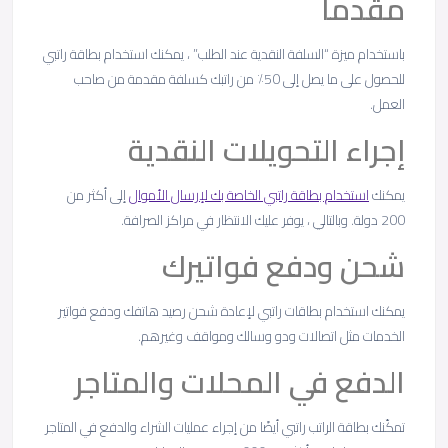
مقدما
باستخدام ميزة “السلفة النقدية عند الطلب” ، يمكنك استخدام بطاقة راتبي
للحصول على ما يصل إلى 50٪ من راتبك كسلفة مقدمة من صاحب
العمل.
إجراء التحويلات النقدية
يمكنك
استخدام بطاقة راتبي الخاصة بك لإرسال الأموال
إلى أكثر من
200 دولة. وبالتالي ، يوفر عليك الانتظار في مراكز الصرافة.
شحن ودفع فواتيرك
يمكنك استخدام بطاقات راتبي لإعادة شحن رصيد هاتفك ودفع فواتير
الخدمات مثل اتصالات ودو وسالك ومواقف وغيرهم.
الدفع في المحلات والمتاجر
تمكّنك بطاقة الراتب راتبي أيضًا من إجراء عمليات الشراء والدفع في المتاجر