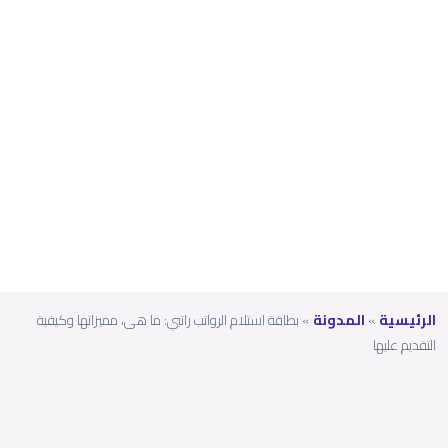
تها
وكيف
ية
التقدي
م
عليها
الرئيسية
»
المدونة
»
بطاقة استلام الرواتب راتبي: ما هى، مميزاتها وكيفية
التقديم عليها