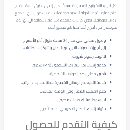
نظرًا لأن بطاقة راتبي المدفوعة مسبقًا هى إحدى الطرق المعتمدة من
نظام حماية الأجور بالدولة لتسديد مدفوعات الرواتب ، فهى تتيح لك دفع
الرواتب لموظفيك بدون إجراءات معقدة وبسرعة. بالاضافة الى انها توفر
للموظفين مزايا أخرى أيضًا، كما هو مذكور أدناه:
وصول مجاني على مدار 24 ساعة طوال أيام الأسبوع
إلى أجهزة الصراف الآلي عبر البلدان وشبكات البطاقات.
لا توجد رسوم شهرية.
خدمة إنشاء رمز التعريف الشخصي (PIN) سهلة.
تأمين مجاني ضد الحوادث الشخصية.
خدمة التنبيه عبر الرسائل القصيرة مجانا عند إيداع الراتب.
دعم العملاء المميز وفي الوقت المناسب.
لا يشترط امتلاك حساب مصرفي.
متوافق مع النظام الحكومي لدعم الأجور.
كيفية التقدم للحصول