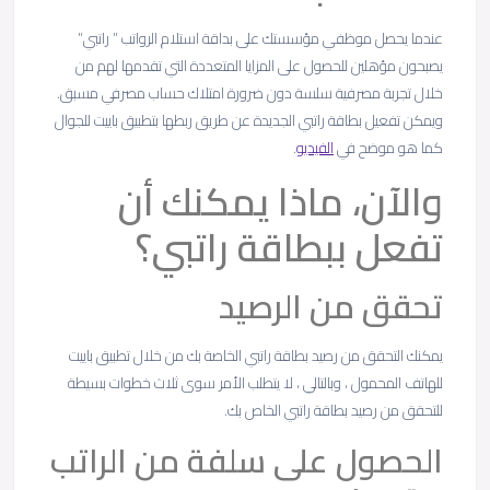
عندما يحصل موظفي مؤسستك على بداقة استلام الرواتب ” راتبي”
يصبحون مؤهلين للحصول على المزايا المتعددة التي تقدمها لهم من
خلال تجربة مصرفية سلسة دون ضرورة امتلاك حساب مصرفي مسبق.
ويمكن تفعيل بطاقة راتبي الجديدة عن طريق ربطها بتطبيق باييت للجوال
كما هو موضح في
الفيديو
.
والآن، ماذا يمكنك أن
تفعل ببطاقة راتبي؟
تحقق من الرصيد
يمكنك التحقق من رصيد بطاقة راتبي الخاصة بك من خلال تطبيق باييت
للهاتف المحمول ، وبالتالي ، لا يتطلب الأمر سوى ثلاث خطوات بسيطة
للتحقق من رصيد بطاقة راتبي الخاص بك.
الحصول على سلفة من الراتب