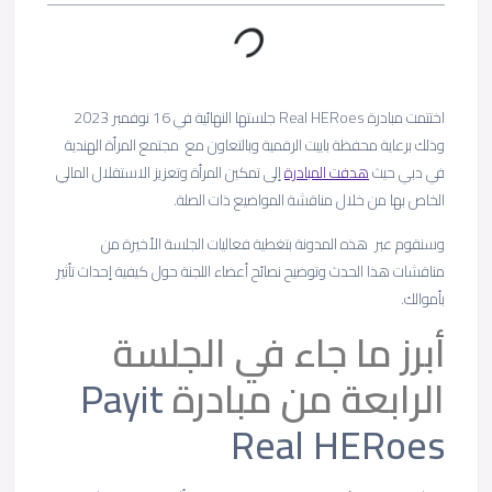
اختتمت مبادرة Real HERoes جلستها النهائية في 16 نوفمبر 2023
وذلك برعاية محفظة باييت الرقمية وبالتعاون مع مجتمع المرأة الهندية
في دبي حيث
هدفت المبادرة
إلى تمكين المرأة وتعزيز الاستقلال المالي
الخاص بها من خلال مناقشة المواضيع ذات الصلة.
وسنقوم عبر هذه المدونة بتغطية فعاليات الجلسة الأخيرة من
مناقشات هذا الحدث وتوضيح نصائح أعضاء اللجنة حول كيفية إحداث تأثير
بأموالك.
أبرز ما جاء في الجلسة
الرابعة من مبادرة
Payit
Real HERoes