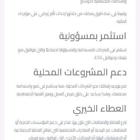
وأهدافك المجتمعية الأوسع.
وفيما يلي عدة طرق يمكنك من خلالها إحداث تأثير إيجابي على مواردك
المالية:
استثمر بمسؤولية
استثمر في الشركات المستدامة والمسؤولة اجتماعيًا والتي تتوافق مع
قيمك وعوامل ESG.
دعم المشروعات المحلية
قم بتوجيه إنفاقك نحو الشركات المحلية، مما يساهم في نمو واستدامة
مجتمعك، وهذا يساعد على خلق فرص العمل ويعزز التنمية الاقتصادية.
العطاء الخيري
تبرع للقضايا والمنظمات التي تثق بها، فكر في دعم المؤسسات الخيرية أو
المنظمات غير الربحية أو المبادرات المجتمعية التي تعالج القضايا الاجتماعية
أو الاهتمامات البيئية أو المجالات الأخرى التي تتوافق مع قيمك.