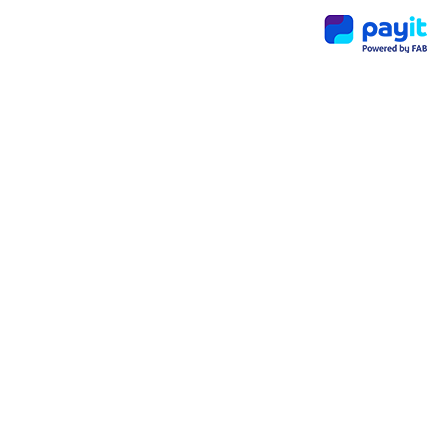
تغطي
ة
فعالي
ة
Payit
Real
HERo
es –
كيف