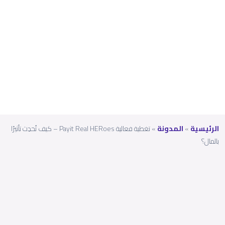
تُحدِث
تأثيرًا
بالمال
؟
الرئيسية
»
المدونة
»
تغطية فعالية Payit Real HERoes – كيف تُحدِث تأثيرًا
بالمال؟