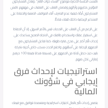
ناقشت الجلسة الأخيرة موضوع “النساء ذوات التأثير”، وتبادل المشاركون
المؤثرين تجاربهم وآرائهم وقصص التغلب على العقبات في مهنتهم، ناقش
المشاركون أيضًا كيفية عدم التصرف أثناء المواقف الصعبة والحفاظ على
المشاعر الإيجابية داخلك للبقاء هادئًا.
على الرغم من أن التغلب على التحديات ليس بالأمر السهل، إلا أن الحفاظ
على استقرار عقلك واستخدام طاقتك في الاتجاه الصحيح يساعدك على
إحداث تأثير أكبر على مدى فترة طويلة، كما تفاعل المشاركون مع
الجمهور للإجابة على أسئلتهم، واختتم الحدث بسحب خاص أجرته شركة
باييت حيث حصل ثلاثة من الجمهور على قسيمة هدايا بقيمة 100 درهم
إماراتي لكل منهم.
استراتيجيات لإحداث فرق
إيجابي في شؤونك
المالية
يتضمن إحداث تأثير بالمال اختيارات استراتيجية ومتعمدة تتوافق مع قيمك