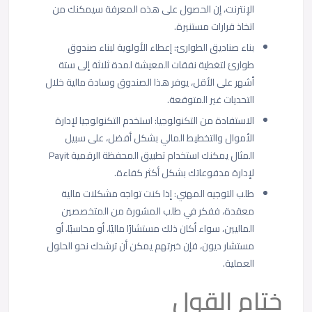
الإنترنت، إن الحصول على هذه المعرفة سيمكنك من
اتخاذ قرارات مستنيرة.
بناء صناديق الطوارئ: إعطاء الأولوية لبناء صندوق
طوارئ لتغطية نفقات المعيشة لمدة ثلاثة إلى ستة
أشهر على الأقل، يوفر هذا الصندوق وسادة مالية خلال
التحديات غير المتوقعة.
الاستفادة من التكنولوجيا: استخدم التكنولوجيا لإدارة
الأموال والتخطيط المالي بشكل أفضل، على سبيل
المثال يمكنك استخدام تطبيق المحفظة الرقمية Payit
لإدارة مدفوعاتك بشكل أكثر كفاءة.
طلب التوجيه المهني: إذا كنت تواجه مشكلات مالية
معقدة، ففكر في طلب المشورة من المتخصصين
الماليين، سواء أكان ذلك مستشارًا ماليًا، أو محاسبًا، أو
مستشار ديون، فإن خبرتهم يمكن أن ترشدك نحو الحلول
العملية.
ختام القول