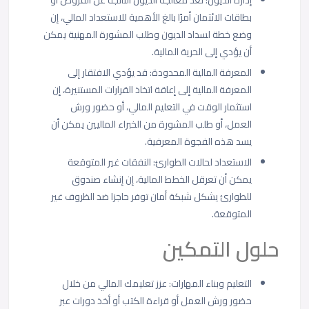
إدارة الديون: تعد معالجة الديون الناتجة عن القروض أو
بطاقات الائتمان أمرًا بالغ الأهمية للاستعداد المالي، إن
وضع خطة لسداد الديون وطلب المشورة المهنية يمكن
أن يؤدي إلى الحرية المالية.
المعرفة المالية المحدودة: قد يؤدي الافتقار إلى
المعرفة المالية إلى إعاقة اتخاذ القرارات المستنيرة، إن
استثمار الوقت في التعليم المالي، أو حضور ورش
العمل، أو طلب المشورة من الخبراء الماليين يمكن أن
يسد هذه الفجوة المعرفية.
الاستعداد لحالات الطوارئ: النفقات غير المتوقعة
يمكن أن تعرقل الخطط المالية، إن إنشاء صندوق
للطوارئ يشكل شبكة أمان توفر حاجزا ضد الظروف غير
المتوقعة.
حلول التمكين
التعليم وبناء المهارات: عزز تعليمك المالي من خلال
حضور ورش العمل أو قراءة الكتب أو أخذ دورات عبر