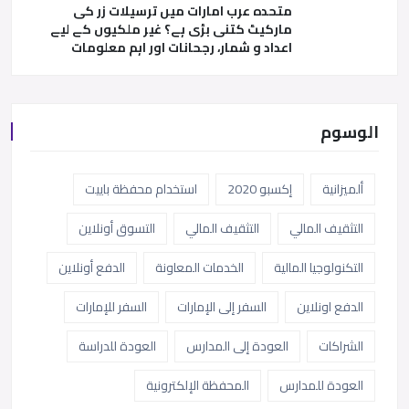
متحدہ عرب امارات میں ترسیلات زر کی
مارکیٹ کتنی بڑی ہے؟ غیر ملکیوں کے لیے
اعداد و شمار، رجحانات اور اہم معلومات
الوسوم
ألميزانية
إكسبو 2020
استخدام محفظة باييت
التثقيف المالي
التثقيف المالي
التسوق أونلاين
التكنولوجيا المالية
الخدمات المعاونة
الدفع أونلاين
الدفع اونلاين
السفر إلى الإمارات
السفر للإمارات
الشراكات
العودة إلى المدارس
العودة للدراسة
العودة للمدارس
المحفظة الإلكترونية