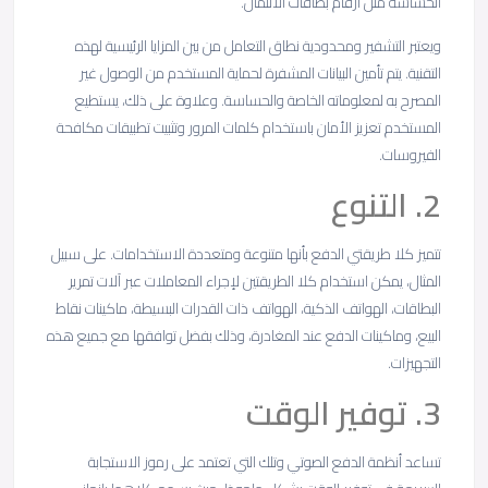
الحساسة مثل أرقام بطاقات الائتمان.
ويعتبر التشفير ومحدودية نطاق التعامل من بين المزايا الرئيسية لهذه
التقنية. يتم تأمين البيانات المشفرة لحماية المستخدم من الوصول غير
المصرح به لمعلوماته الخاصة والحساسة. وعلاوة على ذلك، يستطيع
المستخدم تعزيز الأمان باستخدام كلمات المرور وتثبيت تطبيقات مكافحة
الفيروسات.
2. التنوع
تتميز كلا طريقتي الدفع بأنها متنوعة ومتعددة الاستخدامات. على سبيل
المثال، يمكن استخدام كلا الطريقتين لإجراء المعاملات عبر آلات تمرير
البطاقات، الهواتف الذكية، الهواتف ذات القدرات البسيطة، ماكينات نقاط
البيع، وماكينات الدفع عند المغادرة، وذلك بفضل توافقها مع جميع هذه
التجهيزات.
3. توفير الوقت
تساعد أنظمة الدفع الصوتي وتلك التي تعتمد على رموز الاستجابة