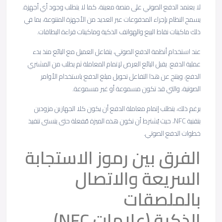
لا يعتمد الدفع الصوتي على منصة معينة، كما لا يتطلب وجود أي أجهزة.
يسمح النظام بإجراء المدفوعات عبر العديد من الأجهزة المتنوعة، بما في
ذلك ماكينات نقاط البيع والهواتف الذكية وماكينات قراءة البطاقات.
عند استخدام أنظمة الدفع الصوتي، يتفاعل العميل مع البائع منذ بدء
عملية الدفع. يقبل البائع العرض لإتمام المعاملة ثم يطلب من المشتري
الدفع، وينتج عن هذا التفاعل تحويل مبلغ الدفع باستخدام الأوامر
الصوتية، والتي قد تكون مسموعة أو غير مسموعة.
برغم ذلك، يتطلب إتمام معاملة الدفع أن يكون كلا الجهازين مزودين
بتقنية NFC، حيث يُشترط أن تكون هذه الميزة مُفعلة حتى يتسنى تنفيذ
خطوات الدفع الصوتي.
الفرق بين رموز الاستجابة
السريعة والاتصال
بالملصقات
الذكية (علامات NFC)