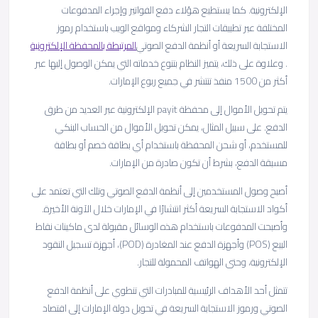
الإلكترونية. كما يستطيع هؤلاء دفع الفواتير وإجراء المدفوعات
المختلفة عبر تطبيقات التجار الشركاء ومواقع الويب باستخدام رموز
الاستجابة السريعة أو أنظمة الدفع الصوتي
المرتبطة بالمحفظة الإلكترونية
. وعلاوة على ذلك، يتميز النظام بتنوع خدماته التي يمكن الوصول إليها عبر
أكثر من 1500 منفذ تنتشر في جميع ربوع الإمارات.
يتم تحويل الأموال إلى محفظة payit الإلكترونية عبر العديد من طرق
الدفع. على سبيل المثال، يمكن تحويل الأموال من الحساب البنكي
للمستخدم، أو شحن المحفظة باستخدام أي بطاقة خصم أو بطاقة
مسبقة الدفع، بشرط أن تكون صادرة من الإمارات.
أصبح وصول المستخدمين إلى أنظمة الدفع الصوتي وتلك التي تعتمد على
أكواد الاستجابة السريعة أكثر انتشارًا في الإمارات خلال الآونة الأخيرة.
وأصبحت المدفوعات باستخدام هذه الوسائل مقبولة لدى ماكينات نقاط
البيع (POS) وأجهزة الدفع عند المغادرة (POD)، أجهزة تسجيل النقود
الإلكترونية، وحتى الهواتف المحمولة للتجار.
تتمثل أحد الأهداف الرئيسية للمبادرات التي تنطوي على أنظمة الدفع
الصوتي ورموز الاستجابة السريعة في تحويل دولة الإمارات إلى اقتصاد