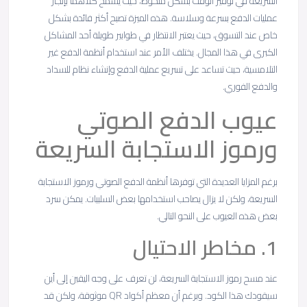
السريعة في توفير الوقت بشكل ملحوظ، حيث يسمح كلاهما بإنجاز
عمليات الدفع بسرعة وسلاسة. هذه الميزة تصبح أكثر فائدة بشكل
خاص عند التسوق، حيث يعتبر الانتظار في طوابير طويلة أحد المشاكل
الكبرى في هذا المجال. يختلف الأمر عند استخدام أنظمة الدفع غير
التلامسية، حيث تساعد على تسريع عملية الدفع وإنشاء نظام للسداد
والدفع الفوري.
عيوب الدفع الصوتي
ورموز الاستجابة السريعة
برغم المزايا العديدة التي توفرها أنظمة الدفع الصوتي ورموز الاستجابة
السريعة، ولكن لا يزال يصاحب استخدامها بعض السلبيات. يمكن سرد
بعض هذه العيوب على النحو التالي.
1. مخاطر الاحتيال
عند مسح رموز الاستجابة السريعة، لن تعرف على وجه اليقين إلى أين
سيقودك هذا الكود. وبرغم أن معظم أكواد QR موثوقة، ولكن قد