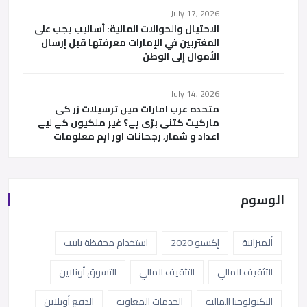
July 17, 2026
الاحتيال والحوالات المالية: أساليب يجب على
المغتربين في الإمارات معرفتها قبل إرسال
الأموال إلى الوطن
July 14, 2026
متحدہ عرب امارات میں ترسیلات زر کی
مارکیٹ کتنی بڑی ہے؟ غیر ملکیوں کے لیے
اعداد و شمار، رجحانات اور اہم معلومات
الوسوم
ألميزانية
إكسبو 2020
استخدام محفظة باييت
التثقيف المالي
التثقيف المالي
التسوق أونلاين
التكنولوجيا المالية
الخدمات المعاونة
الدفع أونلاين