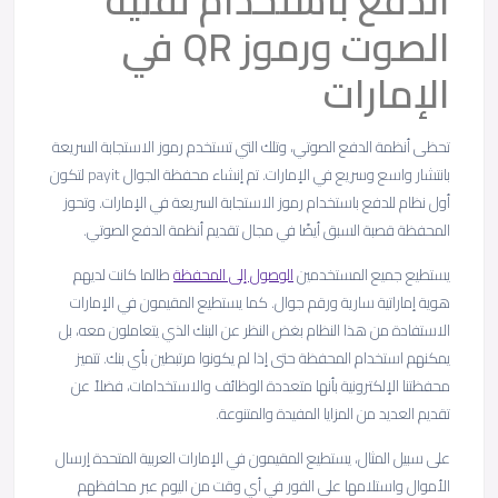
الدفع باستخدام تقنية
الصوت ورموز QR في
الإمارات
تحظى أنظمة الدفع الصوتي، وتلك التي تستخدم رموز الاستجابة السريعة
بانتشار واسع وسريع في الإمارات. تم إنشاء محفظة الجوال payit لتكون
أول نظام للدفع باستخدام رموز الاستجابة السريعة في الإمارات. وتحوز
المحفظة قصبة السبق أيضًا في مجال تقديم أنظمة الدفع الصوتي.
يستطيع جميع المستخدمين
الوصول إلى المحفظة
طالما كانت لديهم
هوية إماراتية سارية ورقم جوال. كما يستطيع المقيمون في الإمارات
الاستفادة من هذا النظام بغض النظر عن البنك الذي يتعاملون معه، بل
يمكنهم استخدام المحفظة حتى إذا لم يكونوا مرتبطين بأي بنك. تتميز
محفظتنا الإلكترونية بأنها متعددة الوظائف والاستخدامات، فضلاً عن
تقديم العديد من المزايا المفيدة والمتنوعة.
على سبيل المثال، يستطيع المقيمون في الإمارات العربية المتحدة إرسال
الأموال واستلامها على الفور في أي وقت من اليوم عبر محافظهم