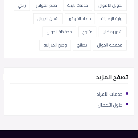
تحويل الاموال
خدمات باييت
دفع الفواتير
راتبي
زيارة الإمارات
سداد الفواتير
شحن الجوال
شهر رمضان
متنوع
محفظة الجوال
محفظة الجوال
نصائح
وضع الميزانية
تصفح المزيد
خدمات الأفراد
حلول الأعمال