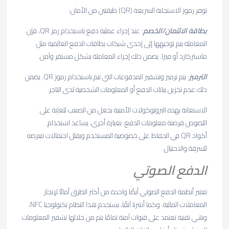
توفر رموز الاستجابة السريعة (QR) طبقتين من الأمان:
بطاقة
الائتمان
/
الخصم
: عند إجراء عملية دفع باستخدام رمز QR، فإن
المعاملة يتم توجيهها إلى إحدى شبكات بطاقات الدفع العالمية مثل
ماستركارد أو فيزا. يضمن ذلك إجراء المعاملة بشكل مستقر وآمن.
الترميز
: يتم ترميز وتشفير المدفوعات التي تتم باستخدام رموز QR. يضمن
ذلك عدم تخزين بيانات الدفع أو المعلومات الشخصية لدى التاجر.
الاستعانة بهذه البروتوكولات الأمنية يجعل من الصعب للغاية على
اللصوص قرصنة معلومات الدفع. بعبارة أخرى، يساعد استخدام
أكواد QR في الحفاظ على خصوصية المستخدم ويقلل احتمالات تعرضه
للسرقة والاحتيال.
الدفع
الصوتي
تعتبر أنظمة الدفع الصوتي أيضًا واحدة من أكثر الطرق أمانًا لإنجاز
المعاملات المالية. وكما أشرنا آنفًا، يستخدم هذا النظام تكنولوجيا NFC،
وهي تقنية تعتمد على قنوات آمنة تمامًا يتم من خلالها تشفير المعلومات