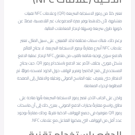
تعتبر كلاً من رموز الاستجابة السريعة (QR) وعلامات NFC تقنيات
متشابهة، لأن كلاهما يوفر ميزة المدفوعات غير التلامسية، فضلاً عن
كونها طرق سريعة وسهلة لإنجاز المعاملات المالية.
برغم ذلك، هناك سمات مختلفة لكلا التقنيتين. على سبيل المثال، تعتبر
علامات NFC أسرع مقارنةً برموز الاستجابة السريعة. لا يحتاج القائم
بالدفع سوى توجيه هاتفه بالقرب من ملصق NFC لإنجاز عملية الدفع
بشكل فوري. يختلف الأمر عند الدفع باستخدام رموز QR، حيث يحتاج
المستخدم إلى فتح الكاميرا وتمرير الهاتف حول الكود لمسحه ضوئيًا، ثم
الانتظار حتى يتعرف عليه الماسح الضوئي وتحليله والانتقال إلى الصفحة
المطلوبة لإجراء المعاملة.
ولكن على الجانب الآخر، تتميز رموز الاستجابة السريعة بأنها متاحة على
نطاق واسع مقارنةً بخيارات الدفع الصوتي. يعزى ذلك إلى أن ماسحات
رموز QR متوفرة في جميع الهواتف الذكية تقريبًا، وذلك مقارنةً بوجود
عدد أقل من الهواتف التي يمكنها التفاعل مع علامات NFC.