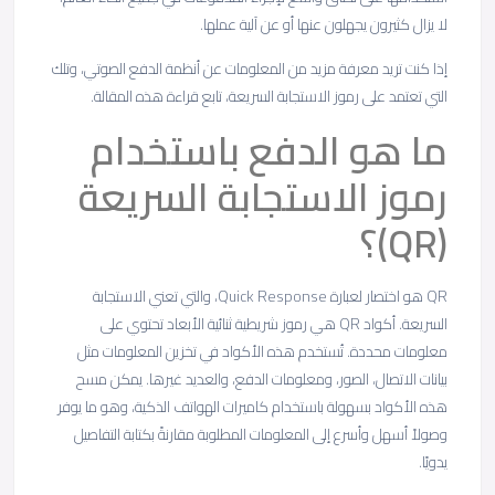
لا يزال كثيرون يجهلون عنها أو عن آلية عملها.
إذا كنت تريد معرفة مزيد من المعلومات عن أنظمة الدفع الصوتي، وتلك
التي تعتمد على رموز الاستجابة السريعة، تابع قراءة هذه المقالة.
ما هو الدفع باستخدام
رموز الاستجابة السريعة
(QR)؟
QR هو اختصار لعبارة Quick Response، والتي تعني الاستجابة
السريعة. أكواد QR هي رموز شريطية ثنائية الأبعاد تحتوي على
معلومات محددة. تُستخدم هذه الأكواد في تخزين المعلومات مثل
بيانات الاتصال، الصور، ومعلومات الدفع، والعديد غيرها. يمكن مسح
هذه الأكواد بسهولة باستخدام كاميرات الهواتف الذكية، وهو ما يوفر
وصولاً أسهل وأسرع إلى المعلومات المطلوبة مقارنةً بكتابة التفاصيل
يدويًا.