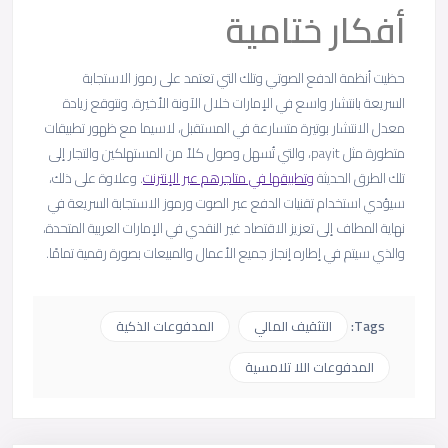
أفكار ختامية
حظيت أنظمة الدفع الصوتي وتلك التي تعتمد على رموز الاستجابة
السريعة بانتشار واسع في الإمارات خلال الآونة الأخيرة. ونتوقع زيادة
معدل الانتشار بوتيرة متسارعة في المستقبل، لاسيما مع ظهور تطبيقات
متطورة مثل payit، والتي تُسهل وصول كلاً من المستهلكين والتجار إلى
تلك الطرق الحديثة
وتطبيقها في متاجرهم عبر الإنترنت
. وعلاوة على ذلك،
سيؤدي استخدام تقنيات الدفع عبر الصوت ورموز الاستجابة السريعة في
نهاية المطاف إلى تعزيز الاقتصاد غير النقدي في الإمارات العربية المتحدة،
والذي سيتم في إطاره إنجاز جميع الأعمال والمبيعات بصورة رقمية تمامًا.
Tags:
التثقيف المالي
المدفوعات الذكية
المدفوعات اللا تلامسية