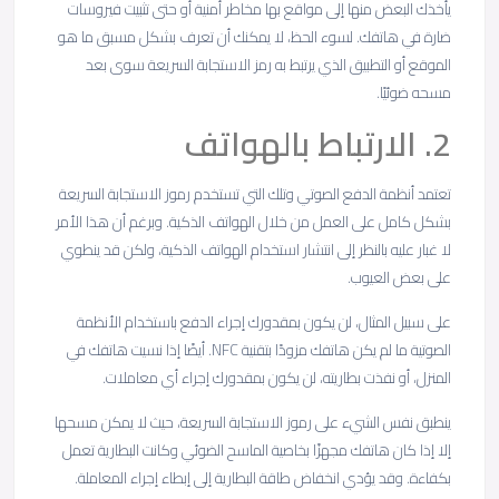
يأخذك البعض منها إلى مواقع بها مخاطر أمنية أو حتى تثبيت فيروسات
ضارة في هاتفك. لسوء الحظ، لا يمكنك أن تعرف بشكل مسبق ما هو
الموقع أو التطبيق الذي يرتبط به رمز الاستجابة السريعة سوى بعد
مسحه ضوئيًا.
2. الارتباط بالهواتف
تعتمد أنظمة الدفع الصوتي وتلك التي تستخدم رموز الاستجابة السريعة
بشكل كامل على العمل من خلال الهواتف الذكية. وبرغم أن هذا الأمر
لا غبار عليه بالنظر إلى انتشار استخدام الهواتف الذكية، ولكن قد ينطوي
على بعض العيوب.
على سبيل المثال، لن يكون بمقدورك إجراء الدفع باستخدام الأنظمة
الصوتية ما لم يكن هاتفك مزودًا بتقنية NFC. أيضًا إذا نسيت هاتفك في
المنزل، أو نفذت بطاريته، لن يكون بمقدورك إجراء أي معاملات.
ينطبق نفس الشيء على رموز الاستجابة السريعة، حيث لا يمكن مسحها
إلا إذا كان هاتفك مجهزًا بخاصية الماسح الضوئي وكانت البطارية تعمل
بكفاءة. وقد يؤدي انخفاض طاقة البطارية إلى إبطاء إجراء المعاملة.