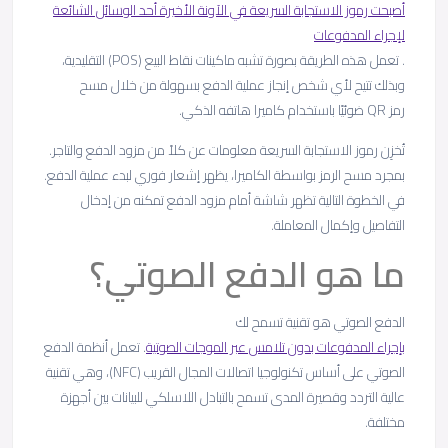
أصبحت رموز الاستجابة السريعة في الآونة الأخيرة أحد الوسائل الشائعة
لإجراء المدفوعات
. تعمل هذه الطريقة بصورة تشبه ماكينات نقاط البيع (POS) التقليدية،
وبذلك تتيح لأي شخص إنجاز عملية الدفع بسهولة من خلال مسح
رمز QR ضوئيًا باستخدام كاميرا هاتفه الذكي.
تُخزِن رموز الاستجابة السريعة معلومات عن كلاً من مزود الدفع والتاجر.
بمجرد مسح الرمز بواسطة الكاميرا، يظهر إشعار فوري لبدء عملية الدفع.
في الخطوة التالية تظهر شاشة أمام مزود الدفع تمكنه من إدخال
التفاصيل وإكمال المعاملة.
ما هو الدفع الصوتي؟
الدفع الصوتي هو تقنية تسمح لك
بإجراء المدفوعات بدون تلامس عبر الموجات الصوتية
. تعمل أنظمة الدفع
الصوتي على أساس تكنولوجيا اتصالات المجال القريب (NFC)، وهي تقنية
عالية التردد وقصيرة المدى تسمح بالتبادل اللاسلكي للبيانات بين أجهزة
مختلفة.