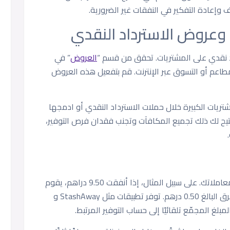
وإعادة التفكير في النفقات غير الضرورية.
وعروض الاسترداد النقدي
اد نقدي على المشتريات. تحقق من قسم “
العروض
” في
مطاعم أو التسوق عبر الإنترنت. قم بتفعيل هذه العروض
ريات الكبيرة خلال حملات الاسترداد النقدي أو ادمجها
تيح لك ذلك تجميع المكافآت وتجنب فقدان فرص التوفير،
تقوم ميزة التقريب بحفظ الفكة المتبقية من معاملاتك. على سبيل المثال، إذا أنفقت 9.50 دراهم، يقوم
التطبيق بتقريب المبلغ إلى 10 دراهم وحفظ الفرق البالغ 0.50 درهم. توفر تطبيقات مثل StashAway و