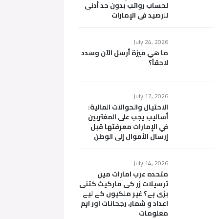
لحساب رواتب بدون حد أدنى
للرصيد في الإمارات
July 24, 2026
ما هي ميزة أرسل الآن وسدد
لاحقاً؟
July 17, 2026
الاحتيال والحوالات المالية:
أساليب يجب على المغتربين
في الإمارات معرفتها قبل
إرسال الأموال إلى الوطن
July 14, 2026
متحدہ عرب امارات میں
ترسیلات زر کی مارکیٹ کتنی
بڑی ہے؟ غیر ملکیوں کے لیے
اعداد و شمار، رجحانات اور اہم
معلومات