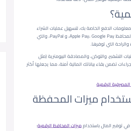
مية؟
علومات الدفع الخاصة بك، لتسهيل عمليات الشراء
باستخدام هاتفك الذكي. ومن بين أشهر هذه المحافظ Apple Pay، Google Pay، و PayPal، والتي
الراحة التي توفرها.
يات التشفير، والتوكن، والمصادقة البيومترية (مثل
راءات تضمن بقاء بياناتك المالية آمنة، مما يجعلها أكثر
المصرفية الرقمية
استخدام ميزات المحفظة
في توفير المال باستخدام
ميزات المحافظ الرقمية
: