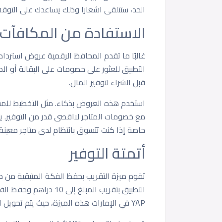
الحد، ستتلقى اشعارا وذلك يساعدك على التوقف 
الاستفادة من المكافآت 
غالبًا ما تقدم المحافظ الرقمية عروض استرد
التطبيق للعثور على خصومات على البقالة أو ال
قبل الشراء لتوفير المال.
استخدم هذه العروض بذكاء. مثل التخطيط للمشت
مع خصومات المتاجر لااقصى قدر من التوفير. ي
خاصة إذا كنت تتسوق بانتظام لدى متاجر معينة.
أتمتة التوفير
YAP في الإمارات هذه الميزة، حيث يتم تحويل المبلغ المجمّع تلقائيًا إلى حساب التوفير المرتبط.