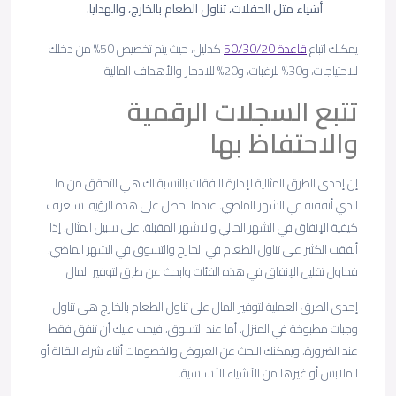
أشياء مثل الحفلات، تناول الطعام بالخارج، والهدايا.
يمكنك اتباع
قاعدة 50/30/20
كدليل، حيث يتم تخصيص 50% من دخلك
للاحتياجات، و30% للرغبات، و20% للادخار والأهداف المالية.
تتبع السجلات الرقمية
والاحتفاظ بها
إن إحدى الطرق المثالية لإدارة النفقات بالنسبة لك هي التحقق من ما
الذي أنفقته في الشهر الماضي. عندما تحصل على هذه الرؤية، ستعرف
كيفية الإنفاق في الشهر الحالي والاشهر المقبلة. على سبيل المثال، إذا
أنفقت الكثير على تناول الطعام في الخارج والتسوق في الشهر الماضي،
فحاول تقليل الإنفاق في هذه الفئات وابحث عن طرق لتوفير المال.
إحدى الطرق العملية لتوفير المال على تناول الطعام بالخارج هي تناول
وجبات مطبوخة في المنزل. أما عند التسوق، فيجب عليك أن تنفق فقط
عند الضرورة، ويمكنك البحث عن العروض والخصومات أثناء شراء البقالة أو
الملابس أو غيرها من الأشياء الأساسية.