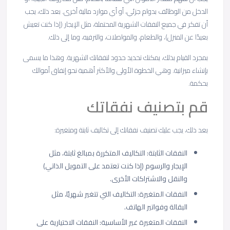
الدخل من الوظائف بدوام جزئي، أو أي موارد مالية أخرى. بعد ذلك، يجب
أن تفكر في جميع النفقات الشهرية المحتملة، مثل الإيجار (إذا كنت تعيش
بعيدًا عن المنزل)، والطعام، والمواصلات، والترفيه، وما إلى ذلك.
بمجرد القيام بذلك، يمكنك تحديد حدود لنفقاتك الشهرية. وهذا ما يسمى
بإنشاء ميزانية. وهي الخطوة الأولى والأكثر أهمية نحو إنفاق أموالك
بحكمة.
قم بتصنيف نفقاتك
بعد ذلك، يجب عليك تصنيف نفقاتك إلى تكاليف ثابتة ومتغيرة:
النفقات الثابتة: التكاليف المتكررة بمبالغ ثابتة، مثل
الإيجار والرسوم (إذا كنت تعتمد على التمويل الذاتي)
والنقل والاشتراكات الأخرى.
النفقات المتغيرة: التكاليف التي تتغير شهريًا، مثل
البقالة وفواتير الهاتف.
النفقات المتغيرة غير الأساسية: النفقات الاختيارية على