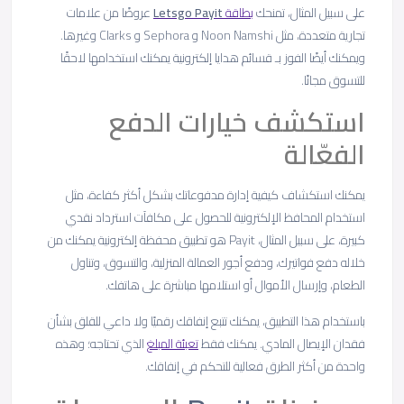
على سبيل المثال، تمنحك
بطاقة
Payit
Letsgo
عروضًا من علامات
تجارية متعددة، مثل Noon Namshi و Sephora و Clarks وغيرها.
ويمكنك أيضًا الفوز بـ قسائم هدايا إلكترونية يمكنك استخدامها لاحقًا
للتسوق مجانًا.
استكشف خيارات الدفع
الفعّالة
يمكنك استكشاف كيفية إدارة مدفوعاتك بشكل أكثر كفاءة، مثل
استخدام المحافظ الإلكترونية للحصول على مكافآت استرداد نقدي
كبيرة، على سبيل المثال، Payit هو تطبيق محفظة إلكترونية يمكنك من
خلاله دفع فواتيرك، ودفع أجور العمالة المنزلية، والتسوق، وتناول
الطعام، وإرسال الأموال أو استلامها مباشرة على هاتفك.
باستخدام هذا التطبيق، يمكنك تتبع إنفاقك رقميًا ولا داعي للقلق بشأن
فقدان الإيصال المادي. يمكنك فقط
تعبئة المبلغ
الذي تحتاجه؛ وهذه
واحدة من أكثر الطرق فعالية للتحكم في إنفاقك.