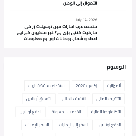
الأموال إلى الوطن
July 14, 2026
متحدہ عرب امارات میں ترسیلات زر کی
مارکیٹ کتنی بڑی ہے؟ غیر ملکیوں کے لیے
اعداد و شمار، رجحانات اور اہم معلومات
الوسوم
ألميزانية
إكسبو 2020
استخدام محفظة باييت
التثقيف المالي
التثقيف المالي
التسوق أونلاين
التكنولوجيا المالية
الخدمات المعاونة
الدفع أونلاين
الدفع اونلاين
السفر إلى الإمارات
السفر للإمارات