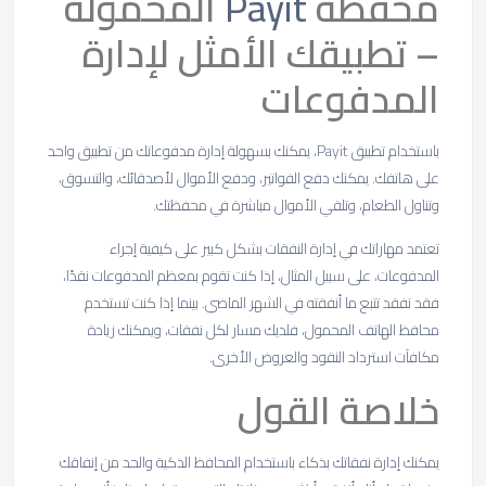
محفظة
Payit
المحمولة
– تطبيقك الأمثل لإدارة
المدفوعات
باستخدام تطبيق Payit، يمكنك بسهولة إدارة مدفوعاتك من تطبيق واحد
على هاتفك. يمكنك دفع الفواتير، ودفع الأموال لأصدقائك، والتسوق،
وتناول الطعام، وتلقي الأموال مباشرة في محفظتك.
تعتمد مهاراتك في إدارة النفقات بشكل كبير على كيفية إجراء
المدفوعات، على سبيل المثال، إذا كنت تقوم بمعظم المدفوعات نقدًا،
فقد تفقد تتبع ما أنفقته في الشهر الماضي. بينما إذا كنت تستخدم
محافظ الهاتف المحمول، فلديك مسار لكل نفقات، ويمكنك زيادة
مكافآت استرداد النقود والعروض الأخرى.
خلاصة القول
يمكنك إدارة نفقاتك بذكاء باستخدام المحافظ الذكية والحد من إنفاقك