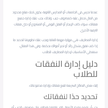
عندما تدرس في الجامعات أو المدارس الثانوية، يكون لديك مبلغ محدود
من المال تحصل عليه كمصروف جيب. ولذلك، يجب عليك إدارة جميع
نفقاتك، سواء كانت الإيجار أو التنقل اليومي أو المشروع أو حتى نفقات
الترفيه الأخرى.
إدارة المصاريف هي مهارة مهمة للغاية ويجب عليك تطويرها لتحديد ما
إذا كنت تنفق بشكل زائد أو تدير أموالك بحكمة. وفي هذا المقال،
سنغطي الأساسيات لإدارة المصاريف للطلاب.
دليل إدارة النفقات
للطلاب
إليك بعض النصائح السريعة لتتبع نفقاتك وإدارة مدفوعاتك.
تحديد حدًا لنفقاتك
يجب أن تفهم مقدار الأموال التي تتلقاها بانتظام، مثل مصروف الجيب، أو