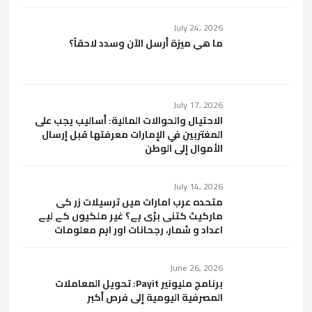
July 24, 2026
ما هي ميزة أرسل الآن وسدد لاحقاً؟
July 17, 2026
الاحتيال والحوالات المالية: أساليب يجب على
المغتربين في الإمارات معرفتها قبل إرسال
الأموال إلى الوطن
July 14, 2026
متحدہ عرب امارات میں ترسیلات زر کی
مارکیٹ کتنی بڑی ہے؟ غیر ملکیوں کے لیے
اعداد و شمار، رجحانات اور اہم معلومات
June 26, 2026
برنامج مليونير Payit: تحويل المعاملات
المصرفية اليومية إلى فرص أكبر