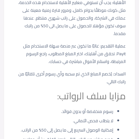
الأهلية:
يجب أن تستوفي معايير الأهلية لاستخدام هذه الخدمة،
مثل كونك موظفًا بدوام كامل، ومرور فترة زمنية معينة على
عملك في الشركة، والحصول على راتب شهري منتظم. عندها
سوف تكون مؤهلا للحصول على ما يصل الى 50% من راتبك
مقدما.
عملية التقديم:
غالبًا ما تكون عبر منصة سهلة الاستخدام مثل
Payit. تحقق من أهليتك، اختر المبلغ المطلوب، راجع الرسوم
المرتبطة، واستلم الأموال مباشرة في حسابك.
السداد:
يُخصم المبلغ الذي تم سحبه وأي رسوم أخرى تلقائيًا من
راتبك التالي.
مزايا سلف الرواتب:
رسوم منخفضة أو بدون فوائد.
لا يتطلب فحص ائتماني.
إمكانية الوصول السريع إلى ما يصل إلى 50% من الراتب.