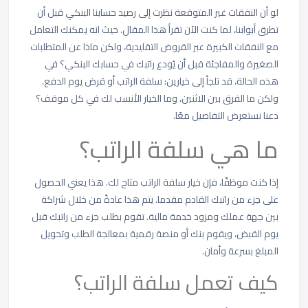
لو أن النفقات غير المتوقعة نظرت إلى رصيد حسابنا البنكي قبل أن
تطرق أبوابنا، لما كنت الآن تقرأ هذا المقال. حيث انه يمكنك التعامل
مع النفقات الكبيرة عبر القروض التقليدية، ولكن ماذا عن المتطلبات
الصغيرة والمفاجئة قبل أن يُودع راتبك في حسابك البنكي؟ في
هذه الحالة، قد تلجأ إلى خيارين: سلفة الراتب أو قرض يوم الدفع.
ولكن ما الفرق بين الاثنين، وما الخيار الأنسب لك في كل موقف؟
دعنا نستعرض التفاصيل معًا.
ما هي سلفة الراتب؟
إذا كنت موظفًا، فإن خيار سلفة الراتب متاح لك. هذا يعني الحصول
على جزء من راتبك القادم مقدما. يتم هذا عادةً من خلال شراكة
بين جهة عملك ومزود خدمة مالية. تقوم بطلب جزء من راتبك قبل
يوم القبض، ويقوم بنك أو منصة رقمية بمعالجة الطلب وتحويل
المبلغ بسرعة وأمان.
كيف تعمل سلفة الراتب؟