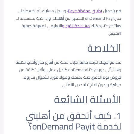
قم بتحميل
تطبيق محفظة Payit
، وسجل حسابك، ثم اضغط على
خيار onDemand Payit للتحقق من أهليتك. وإذا كنت مستخدمًا لـ
Payit Plus، يمكنك
مشاهدة الفيديو
التعليمي لمعرفة كيفية
التقديم.
الخلاصة
عند مواجهتك لأزمة مالية، فإنك تبحث عن أسرع خيار وأقلها تكلفة.
وهنا يأتي دور onDemand Payit كبديل عملي وأقل تكلفة من
قروض يوم الدفع. حيث يمنحك وصولًا فوريًا للأموال بشروط
ميسّرة وبدون الحاجة لفحص ائتماني.
الأسئلة الشائعة
1. كيف أتحقق من أهليتي
لخدمة onDemand Payit؟