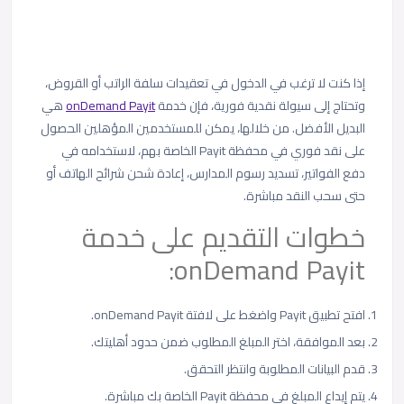
إذا كنت لا ترغب في الدخول في تعقيدات سلفة الراتب أو القروض،
وتحتاج إلى سيولة نقدية فورية، فإن خدمة
onDemand Payit
هي
البديل الأفضل. من خلالها، يمكن للمستخدمين المؤهلين الحصول
على نقد فوري في محفظة Payit الخاصة بهم، لاستخدامه في
دفع الفواتير، تسديد رسوم المدارس، إعادة شحن شرائح الهاتف أو
حتى سحب النقد مباشرة.
خطوات التقديم على خدمة
onDemand Payit:
افتح تطبيق Payit واضغط على لافتة onDemand Payit.
بعد الموافقة، اختر المبلغ المطلوب ضمن حدود أهليتك.
قدم البيانات المطلوبة وانتظر التحقق.
يتم إيداع المبلغ في محفظة Payit الخاصة بك مباشرة.