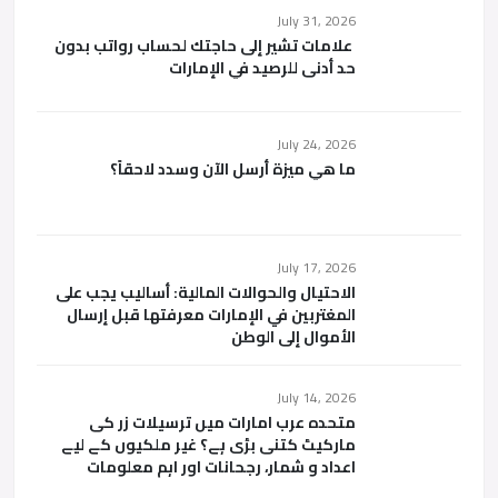
July 31, 2026
علامات تشير إلى حاجتك لحساب رواتب بدون
حد أدنى للرصيد في الإمارات
July 24, 2026
ما هي ميزة أرسل الآن وسدد لاحقاً؟
July 17, 2026
الاحتيال والحوالات المالية: أساليب يجب على
المغتربين في الإمارات معرفتها قبل إرسال
الأموال إلى الوطن
July 14, 2026
متحدہ عرب امارات میں ترسیلات زر کی
مارکیٹ کتنی بڑی ہے؟ غیر ملکیوں کے لیے
اعداد و شمار، رجحانات اور اہم معلومات