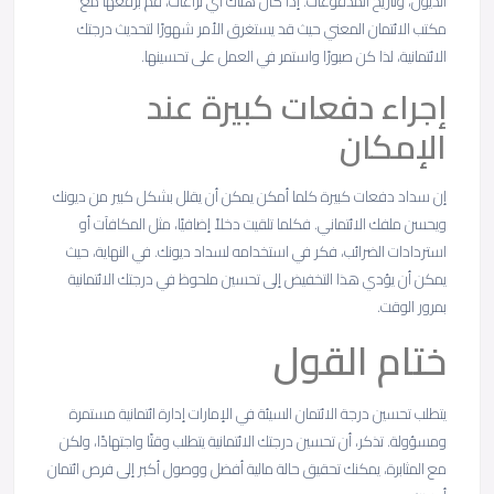
الديون، وتاريخ المدفوعات. إذا كان هناك أي نزاعات، قم برفعها مع
مكتب الائتمان المعني حيث قد يستغرق الأمر شهورًا لتحديث درجتك
الائتمانية، لذا كن صبورًا واستمر في العمل على تحسينها.
إجراء دفعات كبيرة عند
الإمكان
إن سداد دفعات كبيرة كلما أمكن يمكن أن يقلل بشكل كبير من ديونك
ويحسن ملفك الائتماني. فكلما تلقيت دخلاً إضافيًا، مثل المكافآت أو
استردادات الضرائب، فكر في استخدامه لسداد ديونك. في النهاية، حيث
يمكن أن يؤدي هذا التخفيض إلى تحسين ملحوظ في درجتك الائتمانية
بمرور الوقت.
ختام القول
يتطلب تحسين درجة الائتمان السيئة في الإمارات إدارة ائتمانية مستمرة
ومسؤولة. تذكر، أن تحسين درجتك الائتمانية يتطلب وقتًا واجتهادًا، ولكن
مع المثابرة، يمكنك تحقيق حالة مالية أفضل ووصول أكبر إلى فرص ائتمان