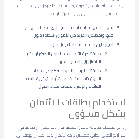
لديك بالفعل التزامات مالية كبيرة ومستحقة . لذلك ركز على سداد الديون
الحالية لتحسين وضعك المالي ويأتيذلك عن طريق:
تتبع دخلك ونفقاتك لتحديد البنود التي يمكنك التوفير
فيها وتخصيص المزيد من الأموال لسداد الديون.
اختيار طرق مختلفة لسداد الديون مثل:
طريقة كرة الثلج: سداد الديون الأصغر أولاً ثم
الانتقال إلى الديون الأكبر.
طريقة الانهيار الجليدي: التركيز على سداد
الديون ذات الفائدة العالية أولاً لتوفير تكاليف
الفائدة والإسراع بعملية سداد الديون.
استخدام بطاقات الائتمان
بشكل مسؤول
إذا تم استخدام بطاقات الائتمان بحكمة، فإن ذلك يمكن أن يساعد في
بناء تاريخ ائتماني إيجابي وتحسين درجة الائتمان لديك. يجب أن تهدف إلى