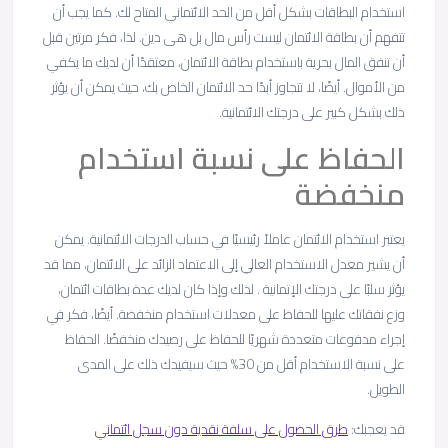
استخدام البطاقات بشكل أقل من الحد الائتماني المتاح لك. كما يجب أن
تتفهم أن بطاقة الائتمان ليست رأس مال بل هى دين. لذا، فكر مرتين قبل
أن تنفق المال بحرية باستخدام بطاقة الائتمان، معتقدًا أن لديك ما يكفي
من الأموال. أيضًا، لا تتجاوز أبدًا حد الائتمان الخاص بك، حيث يمكن أن يؤثر
ذلك بشكل كبير على درجتك الائتمانية.
الحفاظ على نسبة استخدام
منخفضة
يعتبر استخدام الائتمان عاملاً رئيسيًا في حساب الدرجات الائتمانية. يمكن
أن يشير معدل الاستخدام العالي إلى الاعتماد الزائد على الائتمان، مما قد
يؤثر سلبًا على درجتك الإتمانية . لذلك وإذا كان لديك عدة بطاقات ائتمان،
وزع نفقاتك عليها للحفاظ على معدلات استخدام منخفضة. أيضًا، فكر في
إجراء مدفوعات متعددة شهريًا للحفاظ على رصيدك منخفضًا. الحفاظ
على نسبة الاستخدام أقل من 30% حيث سيفيدك ذلك على المدى
الطويل.
قد يعجبك:
طرق الحصول على سلفة نقدية دون سجل ائتماني