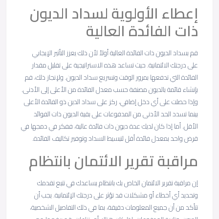
إعطاء الأولوية لسداد الديون
ذات الفائدة العالية
قم بسداد الديون ذات الفائدة العالية أولاً لأن ذلك يعزز التأثير الإيجابي
على درجتك الائتمانية. حيث تساعد هذه الاستراتيجية على تقليل مقدار
الفائدة التي تدفعها بمرور الوقت وتسريع سداد الديون. ولإنجاز ذلك، قم
بإنشاء قائمة بالديون مصنفة حسب معدل الفائدة من الأعلى إلى الأدنى.
وإذا حصلت على أي دخل إضافي، ركز على سداد الدين ذو الفائدة الأعلى
بينما تسدد الحد الأدنى من المدفوعات على بقية الديون ذات الفوائد
الأقل. أما إذا كان لديك عدة ديون ذات فائدة عالية، ففكر في دمجها في
قرض واحد بمعدل فائدة أقل لتبسيط السداد وتوفير تكاليف الفائدة.
مراقبة تقرير الائتمان بانتظام
إن مراقبة تقرير الائتمان الخاص بك بانتظام يساعدك في تتبع تقدمك
وتحديد أي أخطاء أو مشكلات قد تؤثر على درجتك الإئتمانية. يجب أن
تتأكد من أن جميع المعلومات دقيقة، بما في ذلك التفاصيل الشخصية،