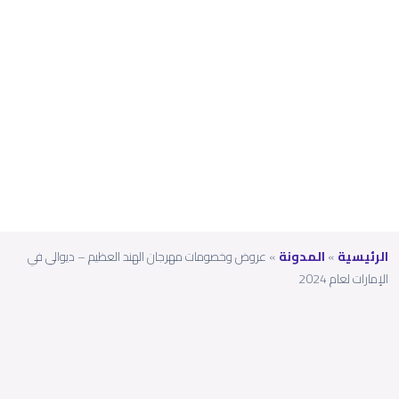
لي في
الإمارا
ت
لعام
2024
الرئيسية
»
المدونة
»
عروض وخصومات مهرجان الهند العظيم – ديوالي في
الإمارات لعام 2024