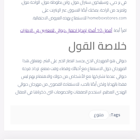
في بر دبي، وسيليكون سنترال مول، وابن بطوطة مول، الواحة مول،
ولمزيد من الراحة، يمكنك أيضًا التسوق عبر الإنترنت على
homeboxstores.com للاستمتاع بهذه العروض الاحتفالية.
اقرأ أيضا:
أفضل 10 أفكار لهدايا احتفال ديوالي للمغتربين في الإمارات
خلاصة القول
ديوالي هو المهرجان الذي يجسد انتصار الخير على الشر، ويتعلق هذا
المهرجان حول الاستمتاع مع أحبائك وقضاء وقت ممتع، تزداد فرحة
ديوالي عندما تشاركها مع الأشخاص من حولك والاهتمام بهم ليس
فقط بالهدايا ولكن أيضًا بالحب، للاستفادة القصوى من مهرجان ديوالي
الهندي العظيم، استخدم الصفقات والخصومات التي ذكرناها في المقال.
Tags:
متنوع