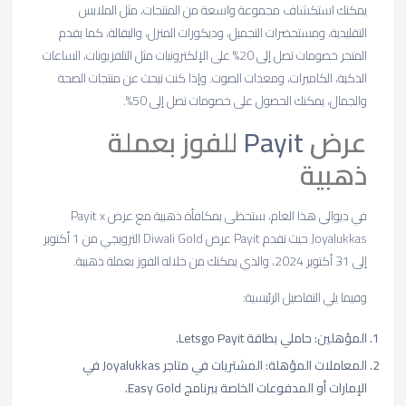
يمكنك استكشاف مجموعة واسعة من المنتجات، مثل الملابس
التقليدية، ومستحضرات التجميل، وديكورات المنزل، والبقالة، كما يقدم
المتجر خصومات تصل إلى 20% على الإلكترونيات مثل التلفزيونات، الساعات
الذكية، الكاميرات، ومعدات الصوت. وإذا كنت تبحث عن منتجات الصحة
والجمال، يمكنك الحصول على خصومات تصل إلى 50%.
عرض
Payit
للفوز بعملة
ذهبية
في ديوالي هذا العام، ستحظى بمكافأة ذهبية مع عرض Payit x
Joyalukkas حيث تقدم Payit عرض Diwali Gold الترويجي من 1 أكتوبر
إلى 31 أكتوبر 2024، والذي يمكنك من خلاله الفوز بعملة ذهبية.
وفيما يلي التفاصيل الرئيسية:
المؤهلين: حاملي بطاقة Letsgo Payit.
المعاملات المؤهلة: المشتريات في متاجر Joyalukkas في
الإمارات أو المدفوعات الخاصة ببرنامج Easy Gold.