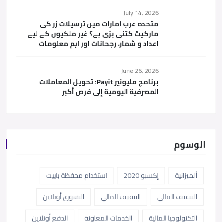
July 14, 2026
متحدہ عرب امارات میں ترسیلات زر کی
مارکیٹ کتنی بڑی ہے؟ غیر ملکیوں کے لیے
اعداد و شمار، رجحانات اور اہم معلومات
June 26, 2026
برنامج مليونير Payit: تحويل المعاملات
المصرفية اليومية إلى فرص أكبر
الوسوم
ألميزانية
إكسبو 2020
استخدام محفظة باييت
التثقيف المالي
التثقيف المالي
التسوق أونلاين
التكنولوجيا المالية
الخدمات المعاونة
الدفع أونلاين