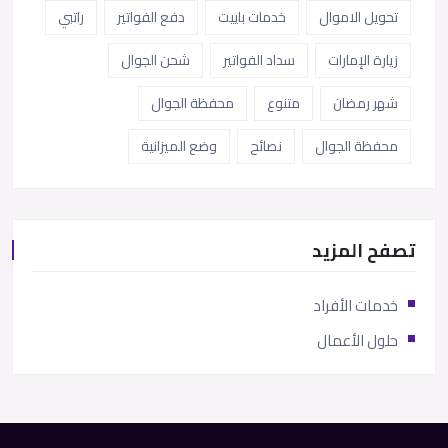
تحويل الاموال
خدمات باييت
دفع الفواتير
راتبي
زيارة الإمارات
سداد الفواتير
شحن الجوال
شهر رمضان
متنوع
محفظة الجوال
محفظة الجوال
نصائح
وضع الميزانية
تصفح المزيد
خدمات الأفراد
حلول الأعمال