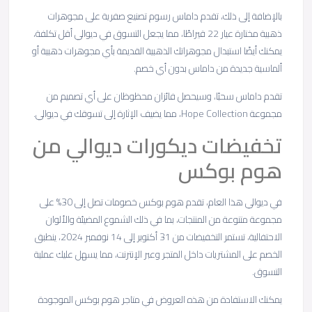
بالإضافة إلى ذلك، تقدم داماس رسوم تصنيع صفرية على مجوهرات
ذهبية مختارة عيار 22 قيراطًا، مما يجعل التسوق في ديوالي أقل تكلفة،
يمكنك أيضًا استبدال مجوهراتك الذهبية القديمة بأي مجوهرات ذهبية أو
ألماسية جديدة من داماس بدون أي خصم.
تقدم داماس سحبًا، وسيحصل فائزان محظوظان على أي تصميم من
مجموعة Hope Collection، مما يضيف الإثارة إلى تسوقك في ديوالي.
تخفيضات ديكورات ديوالي من
هوم بوكس
في ديوالي هذا العام، تقدم هوم بوكس ​​خصومات تصل إلى 30% على
مجموعة متنوعة من المنتجات، بما في ذلك الشموع المضيئة والألوان
الاحتفالية، تستمر التخفيضات من 31 أكتوبر إلى 14 نوفمبر 2024، ينطبق
الخصم على المشتريات داخل المتجر وعبر الإنترنت، مما يسهل عليك عملية
التسوق.
يمكنك الاستفادة من هذه العروض في متاجر هوم بوكس ​​الموجودة