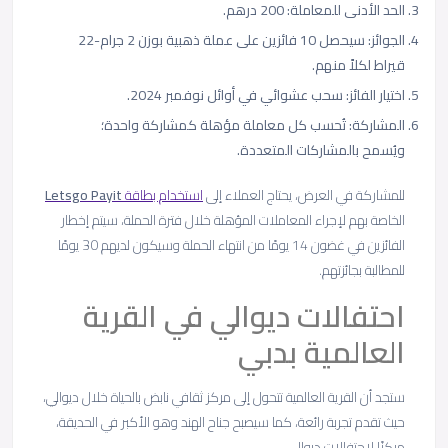
الحد الأدنى للمعاملة: 200 درهم.
الجوائز: سيحصل 10 فائزين على عملة ذهبية بوزن 2 جرام-22
قيراط لكلاً منهم.
اختيار الفائز: سحب عشوائي في أوائل نوفمبر 2024.
المشاركة: تُحسب كل معاملة مؤهلة كمشاركة واحدة؛
ويُسمح بالمشاركات المتعددة.
للمشاركة في العرض، يحتاج العملاء إلى
استخدام بطاقة
Payit
Letsgo
الخاصة بهم لإجراء المعاملات المؤهلة خلال فترة الحملة، سيتم إخطار
الفائزين في غضون 14 يومًا من انتهاء الحملة وسيكون لديهم 30 يومًا
للمطالبة بجائزتهم.
احتفالات ديوالي في القرية
العالمية بدبي
ستجد أن القرية العالمية تتحول إلى مركز ثقافي نابض بالحياة خلال ديوالي،
حيث تقدم تجربة رائعة، كما سيصبح جناح الهند وهو الأكبر في الحديقة،
مركزًا لاحتفالات ديوالي.