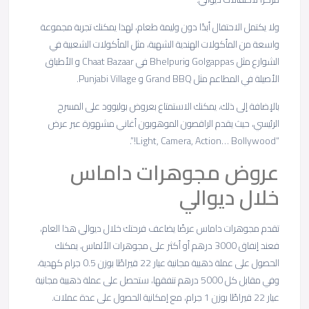
ولا يكتمل الاحتفال أبدًا دون وليمة طعام، لهذا يمكنك تجربة مجموعة
واسعة من المأكولات الهندية الشهية، مثل المأكولات الشعبية في
الشوارع مثل Golgappas وBhelpuri في Chaat Bazaar و الأطباق
الأصيلة في المطاعم مثل Grand BBQ و Punjabi Village.
بالإضافة إلى ذلك، يمكنك الاستمتاع بعروض بوليوود على المسرح
الرئيسي، حيث يقدم الراقصون الموهوبون أغاني مشهورة عبر عرض
“Light, Camera, Action… Bollywood!”.
عروض مجوهرات داماس
خلال ديوالي
تقدم مجوهرات داماس عرضًا يضاعف فرحتك خلال ديوالي هذا العام،
فعند إنفاق 3000 درهم أو أكثر على مجوهرات الألماس، يمكنك
الحصول على عملة ذهبية مجانية عيار 22 قيراطًا بوزن 0.5 جرام كهدية،
وفي مقابل كل 5000 درهم تنفقها، ستحصل على عملة ذهبية مجانية
عيار 22 قيراطًا بوزن 1 جرام، مع إمكانية الحصول على عدة عملات.