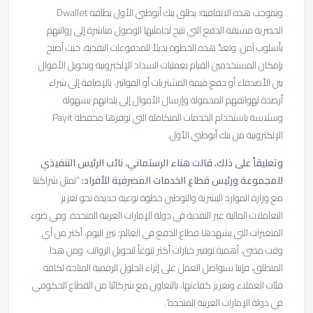
وبموجب هذه الاتفاقية؛ يطلق بنك أبوظبي الأول بطاقة Dwallet
الحصرية مسبقة الدفع التي تتيح لحامليها الوصول مباشرة إلى رواتبهم
بأسلوب آمن. وتعدّ هذه الخطوة بديلاً للمدفوعات النقدية، حيث أصبح
بإمكان المستخدمين القيام بعمليات السداد الإلكترونية وتحويل الأموال
بين الأصدقاء أو دفع قيمة المشتريات أو الفواتير، بالإضافة إلى شراء
أرصدة لهواتفهم المحمولة وإرسال الأموال إلى بلدانهم بسهولة
وسلاسة باستخدام الخدمات المتكاملة التي توفرها محفظة Payit
الإلكترونية من بنك أبوظبي الأول.
وتعليقاً على ذلك، قالت هناء الرستماني، نائب الرئيس التنفيذي
للمجموعة ورئيس قطاع الخدمات المصرفية للأفراد:
“تمثل شراكتنا
مع وزارة الموارد البشرية والتوطين خطوة نوعية جديدة نحو تعزيز
التعاملات المالية غير النقدية في دولة الإمارات العربية المتحدة. وفي ضوء
المتغيرات التي يشهدها قطاع الدفع في العالم؛ تبرز اليوم، أكثر من أي
وقت مضى، أهمية توفير خيارات أكثر تنوعاً لتحويل الرواتب. ومن هذا
المنطلق، فإننا سنواصل العمل على إثراء الحلول الرقمية المتاحة لكافة
فئات العملاء وتعزيز كفاءتها، بالتعاون مع شركائنا من القطاع الحكومي
في دولة الإمارات العربية المتحدة”.