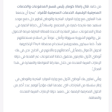
من جانبه،
قال رامانا كومار، رئيس قسم المدفوعات والخدمات
المصرفية الرقمية، الخدمات المصرفية للأفراد
: “يسرنا أن يجمعنا
هذا التعاون مع وزارة الموارد البشرية والتوطين لتطوير حل دفع موحد
تستفيد منه شريحة كبيرة من المجتمع. واستناداً إلى خبراتنا الكبيرة في
قطاع المدفوعات، ستتيح المبادرة الجديدة للعمالة المنزلية فرصة الحصول
على رواتبهم الشهرية بسهولة وأمان، عوضاً عن استلام مستحقاتهم
نقداً. كما سيكون بمقدورهم استخدام محفظة Payit الإلكترونية
لتحويل الأموال رقمياً إلى أصدقائهم وعائلاتهم في الخارج. نحن في بنك
أبوظبي الأول ملتزمون بتحقيق خطط المدفوعات غير النقدية في دولة
الإمارات العربية المتحدة من خلال مبادراتنا المتواصلة والمبتكرة في هذا
المجال”.
ويأتي تعاون بنك أبوظبي الأول مع وزارة الموارد البشرية والتوطين في
إطار سلسلة من الشراكات التي عقدها البنك مؤخراً لتوفير عدد أكبر من
الحلول المصرفية الرقمية على صعيد دولة الإمارات العربية المتحدة
والمنطقة.