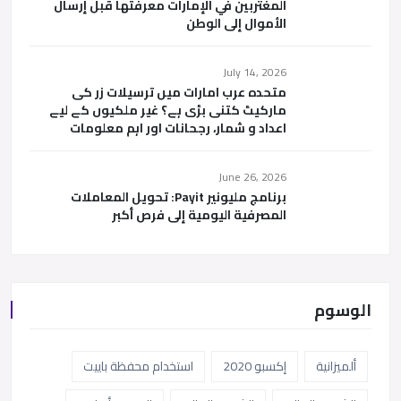
المغتربين في الإمارات معرفتها قبل إرسال
الأموال إلى الوطن
July 14, 2026
متحدہ عرب امارات میں ترسیلات زر کی
مارکیٹ کتنی بڑی ہے؟ غیر ملکیوں کے لیے
اعداد و شمار، رجحانات اور اہم معلومات
June 26, 2026
برنامج مليونير Payit: تحويل المعاملات
المصرفية اليومية إلى فرص أكبر
الوسوم
ألميزانية
إكسبو 2020
استخدام محفظة باييت