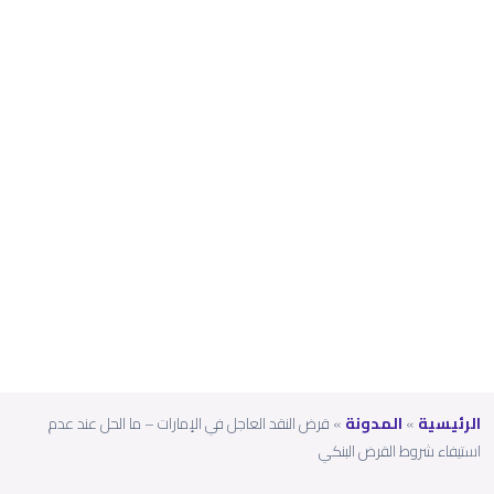
عدم
استي
فاء
شروط
القر
ض
البنك
ي
الرئيسية
»
المدونة
»
قرض النقد العاجل في الإمارات – ما الحل عند عدم
استيفاء شروط القرض البنكي