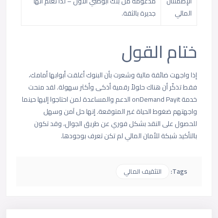
الإطمئنان
مدعومة من بنك أبوظبي الأول – لذا تعلم أنها
المالي
جديرة بالثقة.
ختام القول
إذا واجهت ضائقة مالية وشعرت بأن البنوك أغلقت أبوابها أمامك،
فقط تذكّر أن هناك حلولاً رقمية أذكى وأكثر سهولة. لقد منحت
خدمة onDemand Payit الدعم والمساعدة لمن احتاجوا إليها حينما
واجهتهم ضغوط الحياة غير المتوقعة. إنها حل آمن وسهل
للحصول على النقد بشكل فوري عن طريق الجوال، وقد تكون
بالتأكيد شبكة للأمان المالي لم تكن تعرف بوجودها.
Tags:
التثقيف المالي