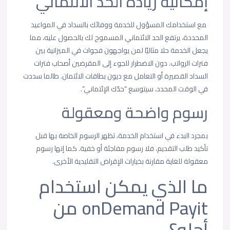
إمكانية زيادة الحد الائتماني
مع استخدامك المسؤول للخدمة ووفائك بالسداد في المواعيد
المحددة، يرتفع الحد الائتماني المسموح لك بالحصول عليه، مما
يجعل الخدمة حلا مثاليًا لمن يواجهون فجوات في الميزانية بين
فترات الرواتب. دون الاضطرار للجوء إلى المقرضين أصحاب فترات
السداد القصيرة أو التعامل مع ديون بطاقات الائتمان. طالما سددت
في الوقت المحدد، سيتوسع “حدّك الإئتماني”.
رسوم واضحة ومعقولة
بمجرد البدء في استخدام الخدمة، تظهر الرسوم الخاصة بها قبل
تأكيد طلب التقديم، فلا رسوم مفاجئة أو خفية. كما إنها رسوم
معقولة للغاية مقارنة بخيارات الإقراض التقليدية الأخرى.
ما الذي يمكن استخدام
onDemand Payit من
أجله؟