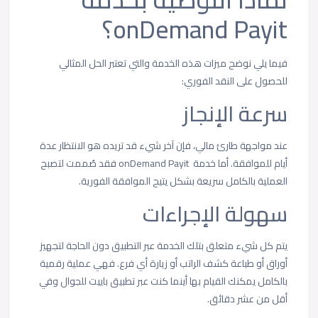
onDemand Payit؟
فيما يلي نوضح ميزات هذه الخدمة والتي تعتبر الحل المثالي
للحصول على النقد الفوري:
سرعة الإنجاز
عند مواجهة طارئ مالي، فإن آخر شيء قد تريده هو الانتظار عدة
أيام للموافقة. أما خدمة onDemand Payit فقد صُممت لتصبح
العملية بالكامل سريعة بشكل يتيح الموافقة الفورية.
سهولة الإجراءات
يتم كل شيء متعلق بتلك الخدمة عبر التطبيق دون الحاجة لتجهيز
أوراق أو طباعة كشف الراتب أو زيارة أي فرع. فهي عملية رقمية
بالكامل يمكنك القيام بها أينما كنت عبر تطبيق باييت للجوال وفي
أقل من عشر دقائق.