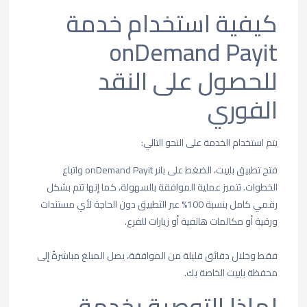
كيفية استخدام خدمة
onDemand Payit
للحصول على النقد
الفوري
يتم استخدام الخدمة على النحو التالي:
فتح تطبيق باييت، الضغط على بانر onDemand Payit واتباع
الخطوات. تتميز عملية الموافقة بالسهولة، كما إنها تتم بشكل
رقمي كامل بنسبة 100% عبر التطبيق دون الحاجة لأي مستندات
ورقية أو مكالمات هاتفية أو زيارات للفرع.
فقط وخلال دقائق قليلة من الموافقة، يصل المبلغ مباشرةً إلى
محفظة باييت الخاصة بك.
لماذا التوصية بخدمة