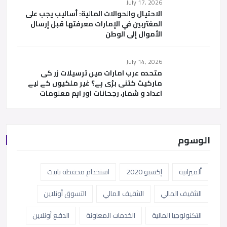
July 17, 2026
الاحتيال والحوالات المالية: أساليب يجب على
المغتربين في الإمارات معرفتها قبل إرسال
الأموال إلى الوطن
July 14, 2026
متحدہ عرب امارات میں ترسیلات زر کی
مارکیٹ کتنی بڑی ہے؟ غیر ملکیوں کے لیے
اعداد و شمار، رجحانات اور اہم معلومات
الوسوم
ألميزانية
إكسبو 2020
استخدام محفظة باييت
التثقيف المالي
التثقيف المالي
التسوق أونلاين
التكنولوجيا المالية
الخدمات المعاونة
الدفع أونلاين