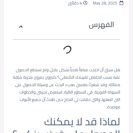
May 28, 2025
4 دقائق
الفهرس
هل سبق أن احتجت مبلغاً نقدياً بشكل عاجل ولم تستطع الحصول
عليه بسبب انخفاض تقييمك الائتماني؟ كثيرون يمرون بتجربة شاقة
مماثلة، وقد شعرتُ بنفسي بعبء البحث عن وسيلة للحصول على
السيولة الفورية. في السطور التالية، استعرض تجربتي والخطوات
التي اتبعتها، والتي حققت لي النجاح حين ظننتُ أن جميع الأبواب
موصدة.
لماذا قد لا يمكنك