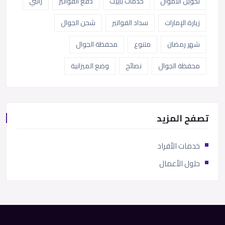
تحويل الاموال
خدمات باييت
دفع الفواتير
راتبي
زيارة الإمارات
سداد الفواتير
شحن الجوال
شهر رمضان
متنوع
محفظة الجوال
محفظة الجوال
نصائح
وضع الميزانية
تصفح المزيد
خدمات الأفراد
حلول الأعمال