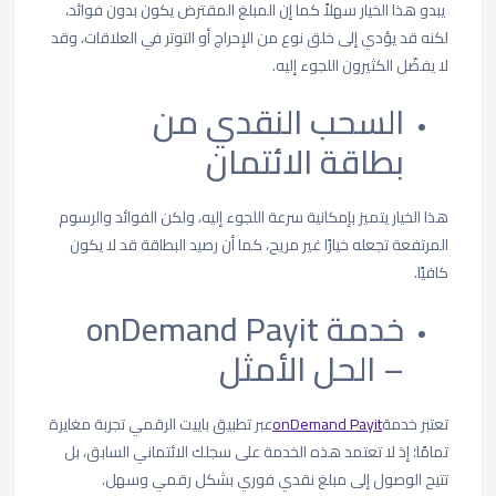
يبدو هذا الخيار سهلاً كما إن المبلغ المقترض يكون بدون فوائد،
لكنه قد يؤدي إلى خلق نوع من الإحراج أو التوتر في العلاقات، وقد
لا يفضّل الكثيرون اللجوء إليه.
السحب النقدي من
بطاقة الائتمان
هذا الخيار يتميز بإمكانية سرعة اللجوء إليه، ولكن الفوائد والرسوم
المرتفعة تجعله خيارًا غير مريح، كما أن رصيد البطاقة قد لا يكون
كافيًا.
خدمة onDemand Payit
– الحل الأمثل
تعتبر خدمة
onDemand Payit
عبر تطبيق باييت الرقمي تجربة مغايرة
تمامًا؛ إذ لا تعتمد هذه الخدمة على سجلك الائتماني السابق، بل
تتيح الوصول إلى مبلغ نقدي فوري بشكل رقمي وسهل.