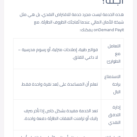
هذه الخدمة ليست مجرد خدمة للاقتراض النقدي، بل هي مثل
شبكة للأمان المالي عندما تُفاجئك الظروف الطارئة. مع
onDemand Payit يمكنك:
التعامل
فواتير طبية، إصلاحات منزلية، أو رسوم مدرسية –
مع
لا داعي للقلق.
الطوارئ
الاستمتاع
براحة
تعلم أن المساعدة على بُعد نقرة واحدة فقط.
البال
إدارة
تعد الخدمة مفيدة بشكل خاص إذا تأخر صرف
التدفق
راتبك أو تزامنت النفقات الطارئة دفعة واحدة.
النقدي