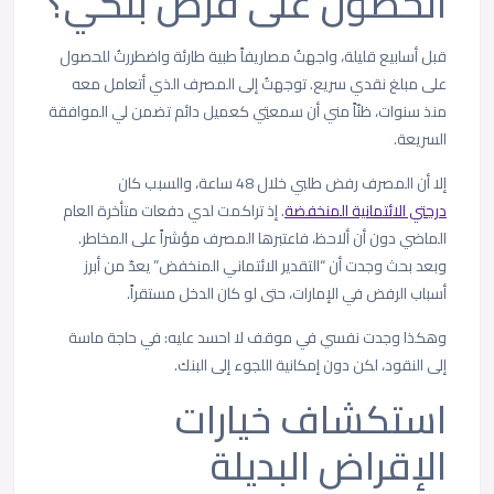
الحصول على قرض بنكي؟
قبل أسابيع قليلة، واجهتُ مصاريفاً طبية طارئة واضطررتُ للحصول
على مبلغ نقدي سريع. توجهتُ إلى المصرف الذي أتعامل معه
منذ سنوات، ظنّاً مني أن سمعتِي كعميل دائم تضمن لي الموافقة
السريعة.
إلا أن المصرف رفض طلبي خلال 48 ساعة، والسبب كان
درجتي الائتمانية المنخفضة
. إذ تراكمت لدي دفعات متأخرة العام
الماضي دون أن ألاحظ، فاعتبرها المصرف مؤشراً على المخاطر.
وبعد بحث وجدت أن “التقدير الائتماني المنخفض” يعدّ من أبرز
أسباب الرفض في الإمارات، حتى لو كان الدخل مستقراً.
وهكذا وجدت نفسي في موقف لا احسد عليه: في حاجة ماسة
إلى النقود، لكن دون إمكانية اللجوء إلى البنك.
استكشاف خيارات
الإقراض البديلة