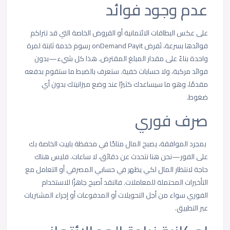
عدم وجود فوائد
على عكس البطاقات الائتمانية أو القروض الخاصة التي قد تتراكم
فوائدها بسرعة، تَفرض onDemand Payit رسوم خدمة ثابتة لمرة
واحدة بناءً على مقدار المبلغ المقترض. هذا كل شيء—بدون
فوائد مركبة، ولا حسابات خفية. ستعرف بالضبط ما ستقوم بدفعه
مقدمًا، وهو ما سيساعدك كثيرًا عند وضع ميزانيتك بدون أي
ضغوط.
صرف فوري
بمجرد الموافقة، يصبح المال متاحًا في محفظة باييت الخاصة بك
على الفور—نحن هنا نتحدث عن دقائق، لا ساعات. فليس هناك
حاجة لانتظار المال لكي يظهر في حسابي المصرفي أو التعامل مع
التأخيرات المحتملة للمعاملات. فالنقد أصبح جاهزًا للاستخدام
الفوري سواء من أجل التحويلات أو المدفوعات أو إجراء المشتريات
عبر التطبيق.