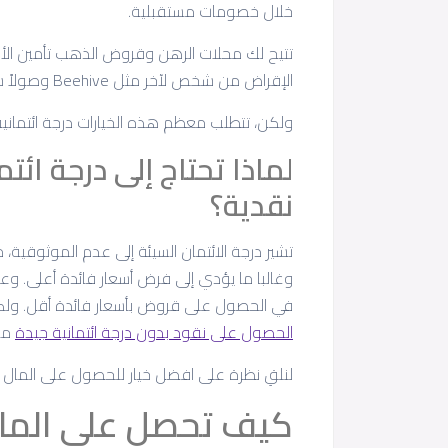
خلال خصومات مستقبلية.
تتيح لك محلات الرهن وقروض الذهب تأمين الأم
الإقراض من شخص لآخر مثل Beehive وصولاً سريعًا إلى الأموال للأعمال التجارية.
ولكن، تتطلب معظم هذه الخيارات درجة ائتمانية
لماذا تحتاج إلى درجة ائ
نقدية؟
تشير درجة الائتمان السيئة إلى عدم الموثوقي
وغالبا ما يؤدي إلى فرض أسعار فائدة أعلى. و
في الحصول على قروض بأسعار فائدة أقل. ولكن
الحصول على نقود بدون درجة ائتمانية جيدة
من 
لنلقِ نظرة على افضل خيار للحصول على المال
كيف تحصل على المال