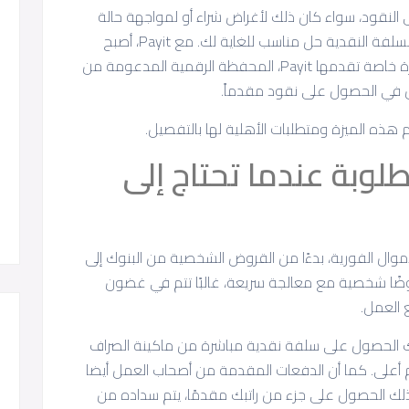
 النقود، سواء كان ذلك لأغراض شراء أو لمواجهة حالة
طارئة. في مثل هذه الأوقات، يمكن أن تكون السلفة النقدية حل مناسب للغاية لك. مع Payit، أصبح
الحصول على سلفة نقدية امرا سهلاً. فهي ميزة خاصة تقدمها Payit، المحفظة الرقمية المدعومة من
ه الميزة ومتطلبات الأهلية لها بالتفصيل.
لوبة عندما تحتاج إلى
موال الفورية، بدءًا من القروض الشخصية من البنوك إلى
روضًا شخصية مع معالجة سريعة، غالبًا تتم في غضون
مكنك الحصول على سلفة نقدية مباشرة من ماكينة الصراف
سوم أعلى. كما أن الدفعات المقدمة من أصحاب العمل أيضا
ك ذلك الحصول على جزء من راتبك مقدمًا، يتم سداده من