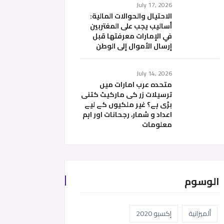
July 17, 2026
الاحتيال والحوالات المالية:
أساليب يجب على المغتربين
في الإمارات معرفتها قبل
إرسال الأموال إلى الوطن
July 14, 2026
متحدہ عرب امارات میں
ترسیلات زر کی مارکیٹ کتنی
بڑی ہے؟ غیر ملکیوں کے لیے
اعداد و شمار، رجحانات اور اہم
معلومات
الوسوم
ألميزانية
إكسبو 2020