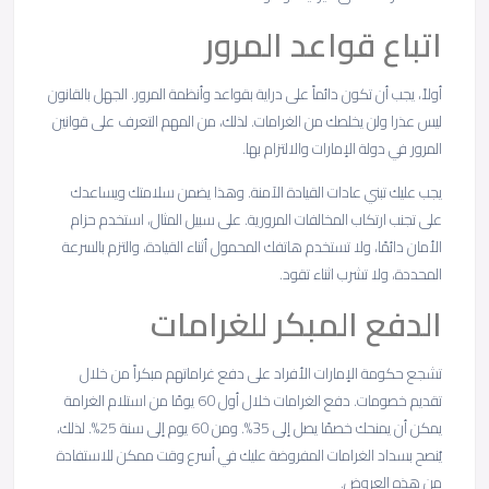
اتباع قواعد المرور
أولاً، يجب أن تكون دائماً على دراية بقواعد وأنظمة المرور. الجهل بالقانون
ليس عذرا ولن يخلصك من الغرامات. لذلك، من المهم التعرف على قوانين
المرور في دولة الإمارات والالتزام بها.
يجب عليك تبني عادات القيادة الآمنة. وهذا يضمن سلامتك ويساعدك
على تجنب ارتكاب المخالفات المرورية. على سبيل المثال، استخدم حزام
الأمان دائمًا، ولا تستخدم هاتفك المحمول أثناء القيادة، والتزم بالسرعة
المحددة، ولا تشرب اثناء تقود.
الدفع المبكر للغرامات
تشجع حكومة الإمارات الأفراد على دفع غراماتهم مبكراً من خلال
تقديم خصومات. دفع الغرامات خلال أول 60 يومًا من استلام الغرامة
يمكن أن يمنحك خصمًا يصل إلى 35%. ومن 60 يوم إلى سنة 25%. لذلك،
يُنصح بسداد الغرامات المفروضة عليك في أسرع وقت ممكن للاستفادة
من هذه العروض.