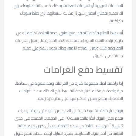
المخالفات المرورية أو الغرامات المعلقة، يمكنك كسب النقاط البيضاء. يتيح
لك تجميع نقطتين أبيضتين شهريًا إمكانية استبدالهما بأي نقاط سوداء
متراكمة.
أثبت هذا النظام فائدته لأنه قد يمنع تعليق رخصة القيادة الخاصة بك عن
طريق تراكم النقاط السوداء. تساعدك هذه المبادرة على تقليل الغرامات
المفروضة عليك وتعزيز القيادة الآمنة، وذلك يعود بالنفع على جميع
مستخدمي الطريق.
تقسيط دفع الغرامات
إذا تراكمت لديك مجموعة كبيرة من الغرامات وتجد صعوبة في سدادها
مرة واحدة، فيمكنك اختيار خطة التقسيط. يتيح لك ذلك سداد الغرامات
الخاصة بك بمبالغ يمكن التحكم فيها على مدار فترة زمنية.
يتوفر خيار خطة التقسيط من خلال العديد من البنوك في دولة الإمارات.
تقدم بعض البنوك أيضًا فائدة بنسبة 0٪ على الدفعات الممتدة على مدى
3 إلى 6 أشهر. للاستفادة من هذه الخدمة، يجب أن يكون لديك بطاقة
ائتمانية من أحد البنوك المشاركة. بمجرد اختيارك لهذه الخطة، سيتم تحويل