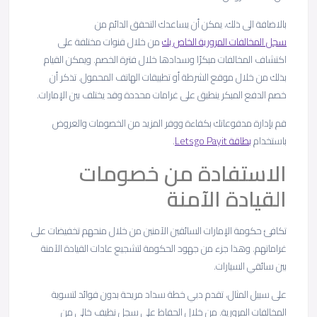
بالاضافة الى ذلك، يمكن أن يساعدك التحقق الدائم من
سجل المخالفات المرورية الخاص بك
من خلال قنوات مختلفة على
اكتشاف المخالفات مبكرًا وسدادها خلال فترة الخصم. ويمكن القيام
بذلك من خلال موقع الشرطة أو تطبيقات الهاتف المحمول. تذكر أن
خصم الدفع المبكر ينطبق على غرامات محددة وقد يختلف بين الإمارات.
قم بإدارة مدفوعاتك بكفاءة ووفر المزيد من الخصومات والعروض
باستخدام
بطاقة Letsgo Payit
.
الاستفادة من خصومات
القيادة الآمنة
تكافئ حكومة الإمارات السائقين الآمنين من خلال منحهم تخفيضات على
غراماتهم. وهذا جزء من جهود الحكومة لتشجيع عادات القيادة الآمنة
بين سائقي السيارات.
على سبيل المثال، تقدم دبي خطة سداد مريحة بدون فوائد لتسوية
المخالفات المرورية. من خلال الحفاظ على سجل نظيف خالي من