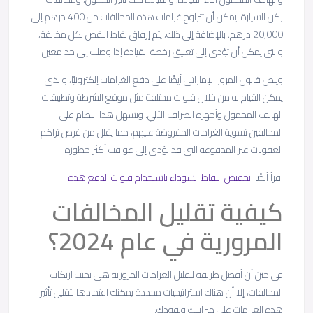
ركن السيارة. يمكن أن تتراوح غرامات هذه المخالفات من 400 درهم إلى
20,000 درهم. بالإضافة إلى ذلك، يتم إرفاق نقاط النقص بكل مخالفة،
والتي يمكن أن تؤدي إلى تعليق رخصة القيادة إذا وصلت إلى حد معين.
وينص قانون المرور الإماراتي أيضًا على دفع الغرامات إلكترونيًا، والذي
يمكن القيام به من خلال قنوات مختلفة مثل موقع الشرطة وتطبيقات
الهاتف المحمول وأجهزة الصراف الآلي. ويسهل هذا النظام على
المخالفين تسوية الغرامات المفروضة عليهم، مما يقلل من فرص تراكم
العقوبات غير المدفوعة التي قد تؤدي إلى عواقب أكثر خطورة.
اقرأ أيضًا:
تخفيض النقاط السوداء باستخدام قنوات الدفع هذه
كيفية تقليل المخالفات
المرورية في عام 2024؟
في حين أن أفضل طريقة لتقليل الغرامات المرورية هي تجنب ارتكاب
المخالفات، إلا أن هناك استراتيجيات محددة يمكنك اعتمادها لتقليل تأثير
هذه الغرامات على ميزانيتك ونقودك.