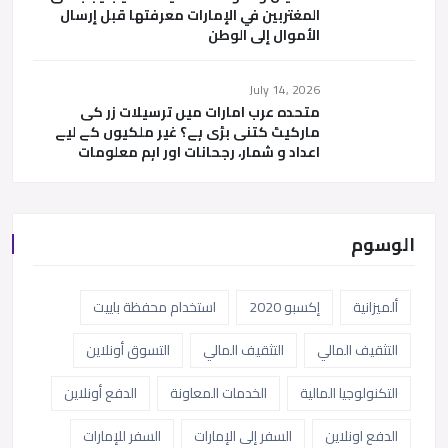
المغتربين في الإمارات معرفتها قبل إرسال
الأموال إلى الوطن
July 14, 2026
متحدہ عرب امارات میں ترسیلات زر کی
مارکیٹ کتنی بڑی ہے؟ غیر ملکیوں کے لیے
اعداد و شمار، رجحانات اور اہم معلومات
الوسوم
ألميزانية
إكسبو 2020
استخدام محفظة باييت
التثقيف المالي
التثقيف المالي
التسوق أونلاين
التكنولوجيا المالية
الخدمات المعاونة
الدفع أونلاين
الدفع اونلاين
السفر إلى الإمارات
السفر للإمارات