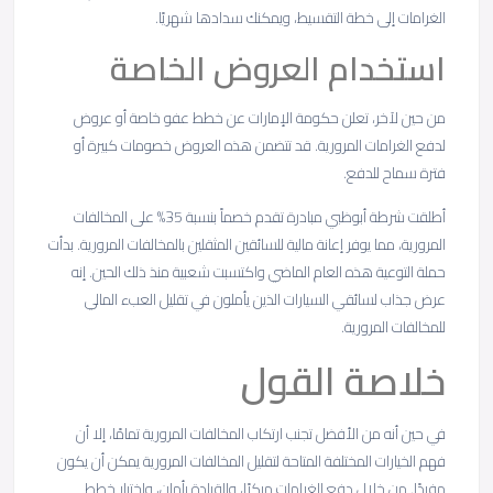
الغرامات إلى خطة التقسيط، ويمكنك سدادها شهريًا.
استخدام العروض الخاصة
من حين لآخر، تعلن حكومة الإمارات عن خطط عفو خاصة أو عروض
لدفع الغرامات المرورية. قد تتضمن هذه العروض خصومات كبيرة أو
فترة سماح للدفع.
أطلقت شرطة أبوظبي مبادرة تقدم خصماً بنسبة 35% على المخالفات
المرورية، مما يوفر إعانة مالية للسائقين المثقلين بالمخالفات المرورية. بدأت
حملة التوعية هذه العام الماضي واكتسبت شعبية منذ ذلك الحين. إنه
عرض جذاب لسائقي السيارات الذين يأملون في تقليل العبء المالي
للمخالفات المرورية.
خلاصة القول
في حين أنه من الأفضل تجنب ارتكاب المخالفات المرورية تمامًا، إلا أن
فهم الخيارات المختلفة المتاحة لتقليل المخالفات المرورية يمكن أن يكون
مفيدًا. من خلال دفع الغرامات مبكرًا، والقيادة بأمان، واختيار خطط