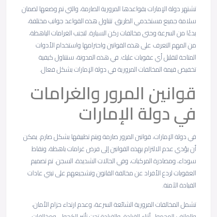
تشتهر دولة الإمارات بقواعدها المرورية الصارمة، والتي تم وضعها لضمان
سلامة جميع مستخدمي الطريق. تتناول هذه القواعد جوانب مختلفة،
بدءًا من السرعة وحتى مخالفات ركن السيارة. لتجنب الغرامات الباهظة،
من المهم التعرف على هذه القوانين واحترامها واستخدام الأدوات
المتاحة لتقليل أي عقوبات عليك. في هذه المدونة، سنتناول كيفية
تخفيض قيمة المخالفات المرورية في دولة الإمارات بشكل فعال.
قوانين المرور والغرامات
في دولة الإمارات
في دولة الإمارات، قوانين المرور صارمة ويتم تطبيقها بشكل صارم. يمكن
أن يؤدي عدم الالتزام بهذه القوانين إلى فرض غرامات باهظة، ونقاط
سوداء، ومصادرة المركبات، وفي الحالات الشديدة، السجن. تم تصميم
العقوبات لردع الأفراد عن مخالفة القانون وتشجيعهم على تبني عادات
القيادة الآمنة.
تشمل المخالفات المرورية الشائعة السرعة، وعدم ارتداء حزام الأمان،
والهاتف المحمول أثناء القيادة، والقيادة تحت تأثير الكحول، ومخالفات