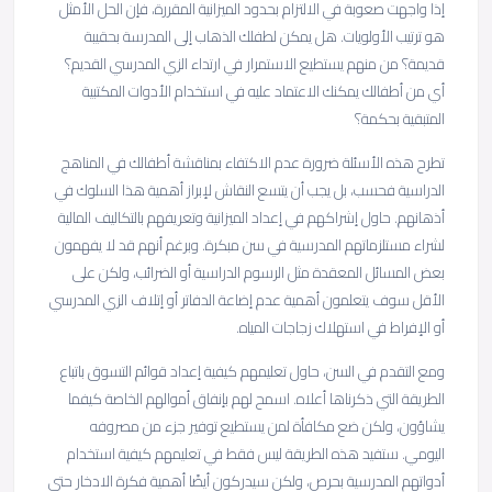
إذا واجهت صعوبة في الالتزام بحدود الميزانية المقررة، فإن الحل الأمثل
هو ترتيب الأولويات. هل يمكن لطفلك الذهاب إلى المدرسة بحقيبة
قديمة؟ من منهم يستطيع الاستمرار في ارتداء الزي المدرسي القديم؟
أي من أطفالك يمكنك الاعتماد عليه في استخدام الأدوات المكتبية
المتبقية بحكمة؟
تطرح هذه الأسئلة ضرورة عدم الاكتفاء بمناقشة أطفالك في المناهج
الدراسية فحسب، بل يجب أن يتسع النقاش لإبراز أهمية هذا السلوك في
أذهانهم. حاول إشراكهم في إعداد الميزانية وتعريفهم بالتكاليف المالية
لشراء مستلزماتهم المدرسية في سن مبكرة. وبرغم أنهم قد لا يفهمون
بعض المسائل المعقدة مثل الرسوم الدراسية أو الضرائب، ولكن على
الأقل سوف يتعلمون أهمية عدم إضاعة الدفاتر أو إتلاف الزي المدرسي
أو الإفراط في استهلاك زجاجات المياه.
ومع التقدم في السن، حاول تعليمهم كيفية إعداد قوائم التسوق باتباع
الطريقة التي ذكرناها أعلاه. اسمح لهم بإنفاق أموالهم الخاصة كيفما
يشاؤون، ولكن ضع مكافأة لمن يستطيع توفير جزء من مصروفه
اليومي. ستفيد هذه الطريقة ليس فقط في تعليمهم كيفية استخدام
أدواتهم المدرسية بحرص، ولكن سيدركون أيضًا أهمية فكرة الادخار حتى