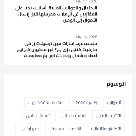
July 17, 2026
الاحتيال والحوالات المالية: أساليب يجب على
المغتربين في الإمارات معرفتها قبل إرسال
الأموال إلى الوطن
July 14, 2026
متحدہ عرب امارات میں ترسیلات زر کی
مارکیٹ کتنی بڑی ہے؟ غیر ملکیوں کے لیے
اعداد و شمار، رجحانات اور اہم معلومات
الوسوم
ألميزانية
إكسبو 2020
استخدام محفظة باييت
التثقيف المالي
التثقيف المالي
التسوق أونلاين
التكنولوجيا المالية
الخدمات المعاونة
الدفع أونلاين