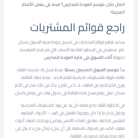
المال خلال موسم العودة للمدارس؟ فيما يلي بعض الأفكار
المجربة!
راجع قوائم المشتريات
يساعد تنظيم قوائم المشتريات في تحسين جودة تجربة التسوق بشكل
عام. نستعرض في السطور القادمة الأسباب التي تبرر هذه الممارسة،
خصوصًا
أثناء التسوق في فترة العودة للمدارس
.
يبدأ
موسم التسوق المدرسي رسميًا
عندما ترسل لك مدرسة طفلك
قائمة طويلة بالمستلزمات الدراسية للعام الجديد. عندما تصلك القائمة،
وترى الكم الكبير من الطلبات، لا داعي للفزع. بدلاً من ذلك، فكر في الأمر
بشكل عملي وقم بنسخ هذه القائمة إلى جدول بيانات في برنامج إكسل.
في الخطوة التالية، راجع بعناية كل بند من بنود المستلزمات المدرسية
وحاول تذكر ما إذا كان موجودًا بالفعل في البيت – الأدوات المكتبية،
الملابس الداخلية، صناديق الغذاء (اللانش بوكس) وزجاجات المياه، أدوات
تغليف الكتب من السنوات السابقة، إلخ. أي شيء وكل شيء لا يزال في
حالة جيدة يمكنك حذفه من القائمة.