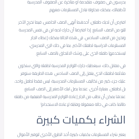
يدرسون في صفوف متقدمة أو متأخرة عن الصفوف المدرسية
لأطفالك، يمكنك محاولة تبادل المستلزمات معهم.
افترض أن لديك طفلين، أحدهما أنهى الصف الخامس، فيما تخرج الآخر
للتو من الصف السابع. إذا افترضنا أن جارك لديه ابن في نفس المدرسة
وتخرج من الصف السادس. في هذه الحالة يمكنك إعطاء الجار
المستلزمات الدراسية لطفلك الأكبر، بما في ذلك الزي المدرسي،
ليستخدمها طفله الذي على وشك الالتحاق بالصف السابع.
في مقابل ذلك، سيعطيك جارك اللوازم المدرسية لطفله والتي ستكون
ملائمة لطفلك الذي ينتقل إلى الصف السادس. هذه الطريقة ستوفر
عليك جزء كبير من تكاليف المستلزمات المدرسية، ليس فقط لطفل واحد،
بل لطفلين. بعبارة أخرى، عندما يصل ابنك الأصغر إلى الصف السابع،
عندها يمكن أن تطلب من الجار إعادة اللوازم المدرسية المتبقية من طفله
طالما كانت في حالة معقولة وقابلة لإعادة الاستخدام!
الشراء بكميات كبيرة
يعتبر شراء المستلزمات بكميات كبيرة أحد الطرق الأخرى لتوفير الأموال