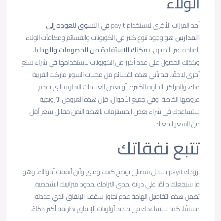
الولاء
أحد الميزات الأخرى لاستخدام payit في
التسوق للعودة إلى
المدارس
هو وجود تنوع كبير في الكوبونات والقسائم ومكافآت الولاء
المتاحة عبر التطبيق.
يمكنك الاستفادة من الخصومات والهدايا
،
وكذلك الحصول على عدد أكبر من الكوبونات لاستخدامها في شراء سلع
أخرى لاحقًا. قد تأتي هذه القسائم من محلات السوبر ماركت القريبة
منك، والمراكز التجارية الكبيرة، أو بعض العلامات التجارية التي تقدم
عروضها الخاصة. وفي جميع الأحوال، فإن هذه العروض الترويجية
ستساعدك في شراء بعض المستلزمات باهظة الثمن مقابل سعر أقل
من السعر المعتاد.
تتبع نفقاتك
تزودك payit بسجل تفصيلي يوضح كيف ومتى وأين أنفقت أموالك، وهو
ما سيجعلك دائمًا على دراية بمدى التزامك بحدود ميزانيتك الشخصية.
تضمن هذه التفاصيل الهامة عدم تجاوز سقف الإنفاق الذي حددته
مسبقًا، كما ستساعدك في تحديد أولويات الإنفاق بطريقة أكثر ذكاءً.