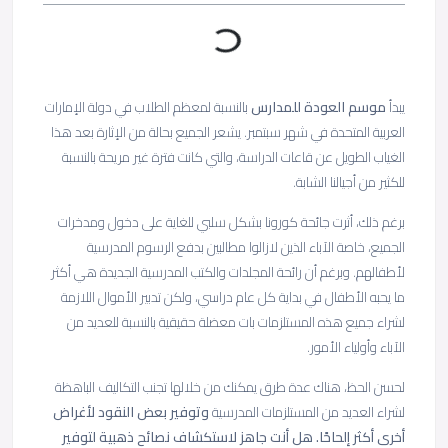
يبدأ
موسم العودة للمدارس
بالنسبة لمعظم الطلاب في دولة الإمارات
العربية المتحدة في شهر سبتمبر. يشعر الجميع بحالة من الإثارة بعد هذا
الغياب الطويل عن قاعات الدراسة، والتي كانت فترة غير مريحة بالنسبة
للكثير من أجيالنا الشابة.
برغم ذلك، أثرت جائحة كورونا بشكل سلبي للغاية على دخول ومدخرات
الجميع، خاصة الآباء الذين لازالوا مطالبين بدفع الرسوم المدرسية
لأطفالهم. وبرغم أن رائحة المجلدات والكتب المدرسية الجديدة هي أكثر
ما يحبه الأطفال في بداية كل عام دراسي، ولكن تدبير الأموال اللازمة
لشراء جميع هذه المستلزمات بات معضلة حقيقية بالنسبة للعديد من
الآباء وأولياء الأمور.
لحسن الحظ، هناك عدة طرق يمكنك من خلالها تجنب التكاليف الباهظة
لشراء العديد من المستلزمات المدرسية
وتوفير بعض النقود لأغراض
أخرى أكثر إلحاحًا. هل أنت جاهز لاستكشاف نصائح ذهبية لتوفير