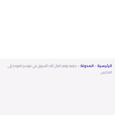
العود
ة إلى
المدار
س
الرئيسية
»
المدونة
»
كيفية توفير المال أثناء التسوق في موسم العودة إلى
المدارس