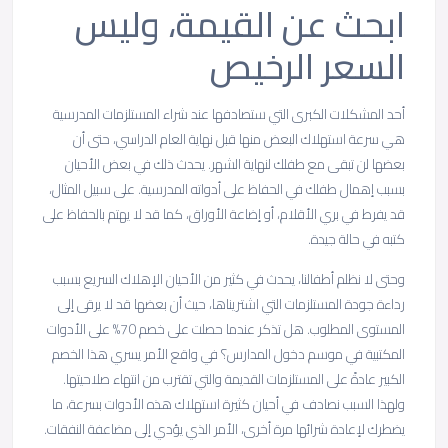
ابحث عن القيمة، وليس
السعر الرخيص
أحد المشكلات الكبرى التي ستصادفها عند شراء المستلزمات المدرسية
هي سرعة استهلاك البعض منها قبل نهاية العام الدراسي، حتى أن
بعضها لن تبقى مع طفلك لنهاية الشهر. يحدث ذلك في بعض الأحيان
بسبب إهمال طفلك في الحفاظ على أدواته المدرسية. على سبيل المثال،
قد يفرط في بري الأقلام، أو إضاعة الأوراق، كما قد لا يهتم بالحفاظ على
كتبه في حالة جيدة.
وحتى لا نظلم أطفالنا، يحدث في كثير من الأحيان الإهلاك السريع بسبب
رداءة جودة المستلزمات التي اشتريناها، حيث أن بعضها قد لا يرقى إلى
المستوى المطلوب. هل تذكر عندما حصلت على خصم 70% على الأدوات
المكتبية في موسم دخول المدارس؟ في واقع الأمر يسري هذا الخصم
الكبير عادةً على المستلزمات القديمة والتي تقترب من انتهاء صلاحيتها.
ولهذا السبب نصادف في أحيان كثيرة استهلاك هذه الأدوات بسرعة، ما
يضطرك لإعادة شرائها مرة أخرى، الأمر الذي يؤدي إلى مضاعفة النفقات.