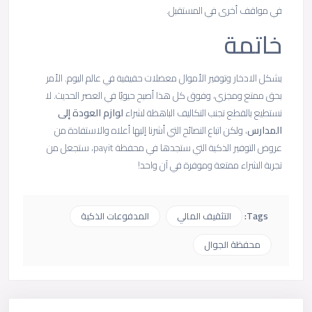
في مواقف أخرى في المستقبل.
خاتمة
يشكل الادخار وتوفير الأموال معضلات حقيقية في عالم اليوم. الأمر
بحق ممتع ومجزي، وفوق كل هذا أصبح حيويًا في العصر الحديث. لا
نستطيع بالقطع تجنب التكاليف الباهظة لشراء
لوازم العودة إلى
المدارس
، ولكن اتباع النصائح التي أشرنا إليها أعلاه والاستفادة من
عروض التوفير الذكية التي ستجدها في محفظة payit، ستجعل من
تجربة الشراء ممتعة وموفرة في آن واحد!
Tags:
التثقيف المالي
المدفوعات الذكية
محفظة الجوال