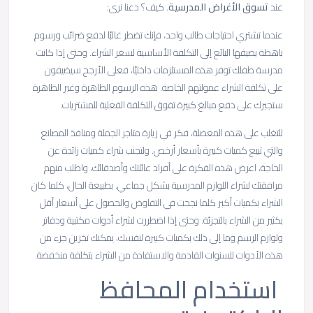
عند
تسوق الأغراض المدرسية
. كيف؟ دعنا نرى:
عندما تشتري احتياجات طالب واحد، فإنك تضطر غالبًا لدفع ضرائب ورسوم
باهظة يضيفها البائع إلى التكلفة الأساسية لسعر الشراء. وحتى إذا كانت
مدرسة طفلك توفر هذه المستلزمات داخليًا، فعلى الأرجح سيضيفون
على تكلفة الشراء عمولتهم الخاصة. هذه الرسوم الظاهرة وغير الظاهرة
ستجبرك على دفع مبالغ كبيرة تفوق التكلفة الفعلية للمشتريات.
للتغلب على هذه المعضلة، فكر في زيارة متاجر الجملة ومنافذ المصانع
والتي تبيع كميات كبيرة بأسعار أرخص. ولتجنب شراء كميات زائدة عن
الحاجة، اعرض هذه الفكرة على أفراد عائلتك وأصدقائك، واطلب منهم
مرافقتك لشراء اللوازم المدرسية بشكل جماعي. بطبيعة الحال، كلما كان
الشراء بكميات أكبر كلما نجحت في التفاوض والحصول على أسعار أقل
بكثير من الشراء بالتجزئة. وحتى إذا اضطررت لشراء أدوات مكتبية ودفاتر
ولوازم الرسم وما إلى ذلك بكميات كبيرة لنفسك، يمكنك تخزين جزء من
هذه الأدوات للسنوات القادمة والاستفادة من الشراء بتكلفة منخفضة.
استخدام المحافظ