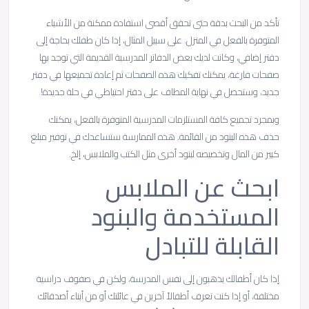
تأكد من البحث بدقة حتى تحقق أقصى استفادة ممكنة من الأشياء
المتوفرة بالفعل في المنزل. على سبيل المثال، إذا كان طفلك بحاجة إلى
دفتر إضافي، وكانت لديك بعض الدفاتر المدرسية القديمة التي توجد بها
صفحات فارغة، يمكنك تفكيك هذه الصفحات ثم إعادة تجميعها في دفتر
جديد، وستحصل في نهاية المطاف على دفتر احتياطي في حلة جديدة!
وبمجرد تجميع كافة المستلزمات المدرسية المتوفرة بالفعل، يمكنك
حذف هذه البنود من القائمة. هذه الممارسة ستساعدك في توفير مبلغ
كبير من المال وتخصيصه لبنود أخرى مثل الكتب والملابس، إلخ.
ابحث عن الملابس
المستخدمة والبنود
القابلة للتبادل
إذا كان أطفالك يذهبون إلى نفس المدرسة، ولكن في صفوف دراسية
مختلفة، أو إذا كنت تعرف أطفالاً آخرين في عائلتك أو من أبناء أصدقائك