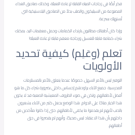
فكر أيضًا في زجاجات المياه القابلة لإعادة التعبئة، وكذلك صناديق الغذاء
المصنوعة من السيليكون والصلب بدلاً من الصناديق البلاستيكية التي
تُستهلك بسرعة.
وإذا كان أطفالك مطالبون بارتداء الكمامات وحمل معقمات اليد، يمكنك
شراء كمامة قابلة للغسيل وزجاجة معقم قابلة لإعادة التعبئة!
تعلم (وعَلِم) كيفية تحديد
الأولويات
التوفير ليس بالأمر السهل، خصوصًا عندما يتعلق بالأمر بالمستلزمات
المدرسية. جميع الآباء يراودهم إحساس داخلي بضرورة شراء كل ما هو
أفضل لأطفالهم، ولكن في ضوء الظروف المعيشية الصعبة قد لا يكون
هذا الخيار متاحًا على الدوام. هذا الوضع يجعل كثير من الآباء يشعرون
بالذنب لأنهم لم يقدموا ما يكفي لأطفالهم، حتى إذا كانوا متأكدين من
داخلهم بأن هذا الاعتقاد ليس صحيحًا، وأنهم لم يقصروا في حق
أطفالهم.