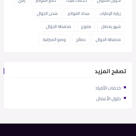
تحويل الاموال
خدمات باييت
دفع الفواتير
راتبي
زيارة الإمارات
سداد الفواتير
شحن الجوال
شهر رمضان
متنوع
محفظة الجوال
محفظة الجوال
نصائح
وضع الميزانية
تصفح المزيد
خدمات الأفراد
حلول الأعمال