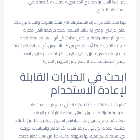
يتكرر هذا السيناريو مع الزي المدرسي والحقائب والأحذية وباقي
المستلزمات الأخرى.
لهذا تأكد دائمًا من شراء المستلزمات التي تتمتع بالجودة والمتانة في بداية
العام الدراسي. وحتى إذا كانت السلعة الجيدة مرتفعة الثمن مقارنةً
بنظيرتها الرخيصة، ولكنك ستكون مطمئنًا إلى أنها ستستمر معك لفترة
طويلة بحالة جيدة. إذا أردت الجمع بين كلا الحسنيين، أي السلعة الموثوقة
والخصومات المغرية، فإن الطريق الوحيد هو استخدام تطبيق payit
الرقمي لاكتشاف عدد لا يحصى من العروض المثيرة!
ابحث في الخيارات القابلة
لإعادة الاستخدام
تتوفر خيارات قابلة لإعادة الاستخدام في جميع بنود المستلزمات
المدرسية تقريبًا! على سبيل المثال، يمكنك اختيار أقلام الرصاص
الميكانيكية، والتي تحتوي على خراطيش لسنون الرصاص، بدلاً من الأقلام
الخشبية العادية التي تُبلى سريعًا. هناك أيضًا الدفاتر والكراسات الورقية
التي يمكنك مسح محتوياتها بسهولة، وذلك بدلاً من شراء دفاتر جديدة.