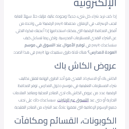
الإلكترونية
إذا كنت تريد شراء كل شيء جديدًا وبجودة عالية، فإليك حلاً سهلاً للغاية
لتجنب الإسراف في الإنفاق: محفظة payit الرقمية! هي واحدة من
أفضل المحافظ الرقمية التي يمكنك استخدامها إذا أعجبتك فكرة التخلي
عن الشراء النقدي للمستلزمات المدرسية. ولكن ربما تتساءل كيف
ستساعدك payit في
توفير الأموال عند التسوق في موسم
العودة للمدارس؟
هناك ثلاثة طرق ستفيدك بها payit في هذا الصدد:
عروض الكاش باك
الكاش باك أو الاسترداد النقدي هو أحد الطرق الهامة لتقليل تكاليف
شراء المستلزمات التعليمية في موسم دخول المدارس. توفر المحافظ
الرقمية عدد من عروض الكاش باك لدى المتاجر المحلية ومنافذ العلامات
التجارية أو حتى عند
التسوق عبر الإنترنت
. سيساعدك ذلك على تجنب
جميع الرسوم الإضافية التي تنفقها عادةً عند الشراء من المتاجر التقليدية.
الكوبونات، القسائم ومكافآت