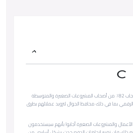
وفقًا لإستطلاع الرأي الذي أجرته فيزا – Visa – اجاب 82٪ من أصحاب المشروعات الصغيرة والمتوسطة
 الرقمي بما في ذلك محافظ الجوال لتزويد عملائهم بطرق
يقرب من 60٪ من أصحاب الأعمال والمشروعات الصغيرة أجابوا بأنهم سيستخدمون
ع ذلك فإن تغيير إتجاهات الدفع حدث بشكل أساسي من