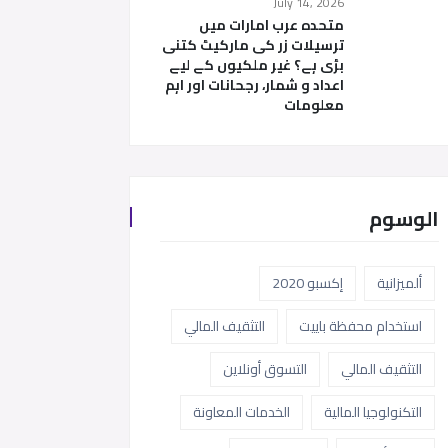
July 14, 2026
متحدہ عرب امارات میں
ترسیلات زر کی مارکیٹ کتنی
بڑی ہے؟ غیر ملکیوں کے لیے
اعداد و شمار، رجحانات اور اہم
معلومات
الوسوم
ألميزانية
إكسبو 2020
استخدام محفظة باييت
التثقيف المالي
التثقيف المالي
التسوق أونلاين
التكنولوجيا المالية
الخدمات المعاونة