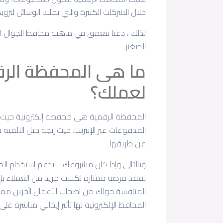
خلال الشركات الكبيرة والتي تملك الوسائل لتزوي
لذلك ، دعنا نتعمق في ماهية محافظ الجوال ا
الصغير.
ما هى المحفظة الرقم
لعملك؟
المحفظة الرقمية هى محفظة إلكترونية حيث يم
المدفوعات عبر الإنترنت. حيث إتجه جيل الالفي
عن طريقها.
وبالتالي وإذا كان مشروعك لا يدعم إستخدام ال
تفقد فرصة ممتازة لكسب مزيد من العملاء بل و
المنافسة حولك من اصحاب الأعمال اآخرين ممن
المحافظ الإلكترونية لها تأثير إيجابي مباشرة عل