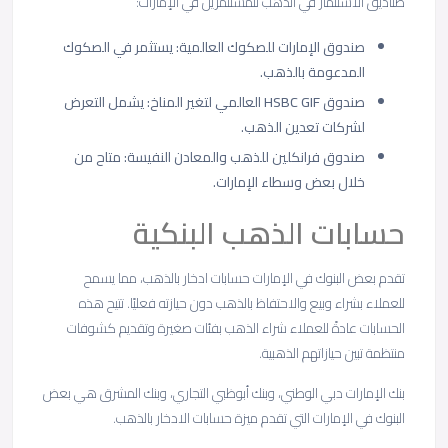
صناديق الاستثمار في الذهب للمستثمرين في الإمارات:
صندوق الإمارات للصكوك العالمية: يستثمر في الصكوك
المدعومة بالذهب.
صندوق
HSBC GIF
العالمي لتغير المناخ: يشمل التعرض
لشركات تعدين الذهب.
صندوق فرانكلين للذهب والمعادن النفيسة: متاح من
خلال بعض وسطاء الإمارات.
حسابات الذهب البنكية
تقدم بعض البنوك في الإمارات حسابات ادخار بالذهب، مما يسمح
للعملاء بشراء وبيع والاحتفاظ بالذهب دون حيازته فعليًا. تتيح هذه
الحسابات عادةً للعملاء شراء الذهب بفئات صغيرة وتقديم كشوفات
منتظمة تبين حيازاتهم الذهبية.
بنك الإمارات دبي الوطني، وبنك أبوظبي التجاري، وبنك المشرق هي بعض
البنوك في الإمارات التي تقدم ميزة حسابات الادخار بالذهب.