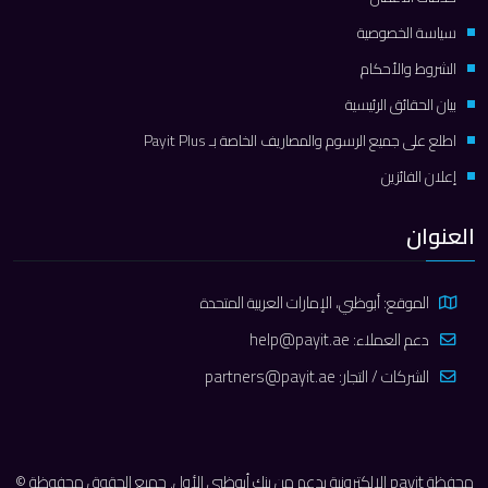
سياسة الخصوصية
الشروط والأحكام
بيان الحقائق الرئيسية
اطلع على جميع الرسوم والمصاريف الخاصة بـ Payit Plus
إعلان الفائزين
العنوان
الموقع: أبوظبي، الإمارات العربية المتحدة
دعم العملاء:
help@payit.ae
الشركات / التجار:
partners@payit.ae
محفظة payit الإلكترونية بدعم من بنك أبوظبي الأول. جميع الحقوق محفوظة ©