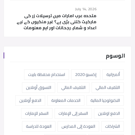
July 14, 2026
متحدہ عرب امارات میں ترسیلات زر کی
مارکیٹ کتنی بڑی ہے؟ غیر ملکیوں کے لیے
اعداد و شمار، رجحانات اور اہم معلومات
الوسوم
ألميزانية
إكسبو 2020
استخدام محفظة باييت
التثقيف المالي
التثقيف المالي
التسوق أونلاين
التكنولوجيا المالية
الخدمات المعاونة
الدفع أونلاين
الدفع اونلاين
السفر إلى الإمارات
السفر للإمارات
الشراكات
العودة إلى المدارس
العودة للدراسة