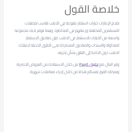
خلاصة القول
تقدم الإمارات خيارات استثمار متنوعة في الذهب لتناسب تفضيلات
المستثمرين المختلفة ورغباتهم في المخاطرة. وبينما تتوفر لديك مجموعة
واسعة من الخيارات للاستثمار في الذهب، فإن صناديق الاستثمار
المتداولة والسندات والصناديق المشتركة هي الطرق الحديثة لامتلاك
الذهب دون الحاجة إلى القلق بشأن تخزينه.
وفر المال مع
تطبيق
Payit
من خلال الاستفادة من العروض الحصرية،
ويمكنك الفوز بقسائم هدايا من خلال إجراء معاملات شهرية.