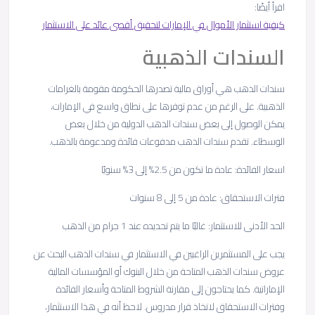
اقرأ أيضًا:
كيفية استثمار الأموال في الإمارات لتحقيق أقصى عائد على الاستثمار
السندات الذهبية
سندات الذهب هي أوراق مالية تصدرها الحكومة مقومة بالغرامات
الذهبية. على الرغم من عدم توفرها على نطاق واسع في الإمارات،
يمكن الوصول إلى بعض سندات الذهب الدولية من خلال بعض
الوسطاء. تقدم سندات الذهب مدفوعات فائدة ومدعومة بالذهب.
اسعار الفائدة: عادة ما تكون من 2.5% إلى 3% سنويًا
فترات الاستحقاق: عادة من 5 إلى 8 سنوات
الحد الأدنى للاستثمار: غالبًا ما يتم تحديده عند 1 جرام من الذهب
يجب على المستثمرين الراغبين في الاستثمار في سندات الذهب البحث عن
عروض سندات الذهب المتاحة من خلال البنوك أو المؤسسات المالية
الإماراتية. كما يحتاجون إلى مقارنة الشروط المتاحة وأسعار الفائدة
وفترات الاستحقاق لاتخاذ قرار مدروس. لاحظ أنه في هذا الاستثمار،