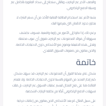
والنصف الآخر عبر الإنترنت، وبالتالي ستحتاج إلى سداد الفاتورة بالكامل عبر
وسيلة الدفع الإلكتروني.
يشبه الأمر عند استخدام البطاقة ائتمانية التأكد من أن سعر الشراء لا
يتجاوز حدود الائتمان التي يفرضها البنك.
برغم ذلك، إذا نظرنا إلى الأمور من زاوية واقعية، فسوف نكتشف
بسهولة أن فوائد المدفوعات عبر الإنترنت تفوق أي عيوب محتملة.
وتتجلى هذه الحقيقة بوضوح مع الأشخاص ذوي الاحتياجات الخاصة،
والذين يعانون من صعوبات التسوق التقليدي.
خاتمة
بشكل عام، يمكننا القول أن المدفوعات عبر الإنترنت قد سهلت بشكل
كبير إنجاز العديد من المهام بالنسبة لذوي الاحتياجات الخاصة. ولا تقتصر
الفائدة هنا على فتح المجال لتيسير عمليات التسوق عبر الإنترنت، بل قللت
تسهيلات الدفع الإلكتروني أيضًا من تكلفة الزيارات الشخصية.
على سبيل المثال، لم يعد الأشخاص الذين يعانون من إعاقات حركية