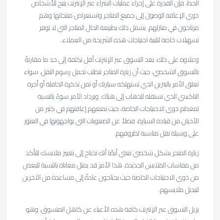
الحظ، فإن القدرة على إجراء عمليات الشراء عبر الإنترنت يتيح للأشخاص
ذوي الإعاقة الوصول إلى جميع المتاجر واستعراض منتجاتها وهم
مرتاحون في منازلهم. يشمل ذلك بطبيعة الحال المتاجر التي لا توفر
تسهيلات خاصة لتلبية احتياجات هذه الشريحة من العملاء.
وعلاوة على ذلك، يعد التسوق عبر الإنترنت أقل تكلفة إلى حد ما مقارنةً
بالتسوق الشخصي، حيث أن زيارة المتاجر تتطلب تحمل رسوم النقل، سواء
تعلق الأمر بالبنزين الذي تستهلكه سيارتك أو ثمن تذكرة الحافلة أو أجرة
التاكسي الذي تستقله للذهاب إلى هناك. ويزداد الأمر سوءً بالنسبة
لمعظم ذوي الاحتياجات الخاصة، حيث تمنعهم إعاقتهم في كثير من
الأحيان من قيادة السيارة، فضلاً عن الصعوبات التي يواجهونها في العثور
على وسيلة نقل مناسبة لظروفهم.
زيارة المتجر بشكل شخصي تعني أيضًا أنك تحتاج إلى تغيير ملابسك للتأكد
من مقاسات الملابس الجديدة. هذا الأمر قد يمثل معاناة بالنسبة للبعض
من ذوي الاحتياجات الخاصة حيث يحتاجون عادةً إلى مساعدة من الآخرين
لتبديل ملابسهم.
يزيل التسوق عبر الإنترنت كافة هذه الأعباء عن كاهل المتسوق، وهو