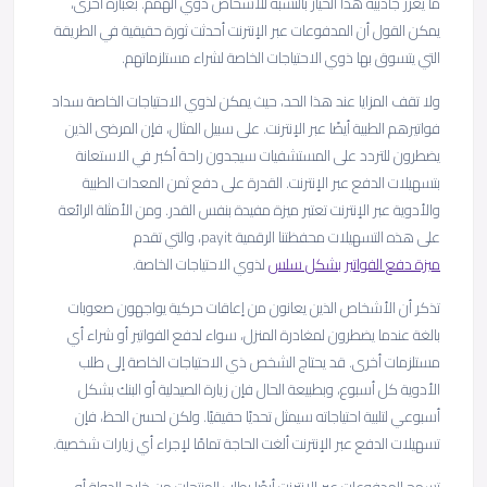
ما يعزز جاذبية هذا الخيار بالنسبة للأشخاص ذوي الهمم. بعبارة أخرى،
يمكن القول أن المدفوعات عبر الإنترنت أحدثت ثورة حقيقية في الطريقة
التي يتسوق بها ذوي الاحتياجات الخاصة لشراء مستلزماتهم.
ولا تقف المزايا عند هذا الحد، حيث يمكن لذوي الاحتياجات الخاصة سداد
فواتيرهم الطبية أيضًا عبر الإنترنت. على سبيل المثال، فإن المرضى الذين
يضطرون للتردد على المستشفيات سيجدون راحة أكبر في الاستعانة
بتسهيلات الدفع عبر الإنترنت. القدرة على دفع ثمن المعدات الطبية
والأدوية عبر الإنترنت تعتبر ميزة مفيدة بنفس القدر. ومن الأمثلة الرائعة
على هذه التسهيلات محفظتنا الرقمية payit، والتي تقدم
ميزة دفع الفواتير بشكل سلس
لذوي الاحتياجات الخاصة.
تذكر أن الأشخاص الذين يعانون من إعاقات حركية يواجهون صعوبات
بالغة عندما يضطرون لمغادرة المنزل، سواء لدفع الفواتير أو شراء أي
مستلزمات أخرى. قد يحتاج الشخص ذي الاحتياجات الخاصة إلى طلب
الأدوية كل أسبوع، وبطبيعة الحال فإن زيارة الصيدلية أو البنك بشكل
أسبوعي لتلبية احتياجاته سيمثل تحديًا حقيقيًا. ولكن لحسن الحظ، فإن
تسهيلات الدفع عبر الإنترنت ألغت الحاجة تمامًا لإجراء أي زيارات شخصية.