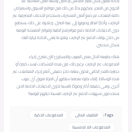
بحاجة للقلق بشأن تغيير الملابس أو تأمين وسيلة النقل المناسبة عند
الخروج من المتجر. يمكنهم بدلاً من ذلك فتح مواقع التسوق واستعراض
كافة المنتجات، ثم دفع أثمان المشتريات باستخدام الخدمات المصرفية عبر
الإنترنت، وأخيرًا انتظار وصولها إلى عتبة المنزل. وعلاوة على ذلك، يستطيع
ذوي الاحتياجات الخاصة دفع فواتيرهم الطبية وفواتير المعيشة اليومية
من خلال بوابات الدفع عبر الإنترنت، وهو ما يلغي الحاجة لزيارة البنك
بشكل شخصي.
هناك بطبيعة الحال بعض العيوب والمساوئ التي تعتري إجراء
المدفوعات عبر الإنترنت. برغم ذلك، فإن هذه المشكلات ليست كبيرة أو
خطيرة بالقدر الكافي لتكون بمثابة حاجز حقيقي أمام إجراء المعاملات عبر
هذه الوسائط. إلقاء نظرة منصفة سيُظهر أن المزايا تفوق أي عيوب
أخرى، وهي حقيقة أكثر وضوحًا بالنسبة لذوي الاحتياجات الخاصة الذين
يستخدمون تسهيلات الدفع عبر الإنترنت لتبسيط حياتهم اليومية!
Tags:
التثقيف المالي
المدفوعات الذكية
المدفوعات اللا تلامسية