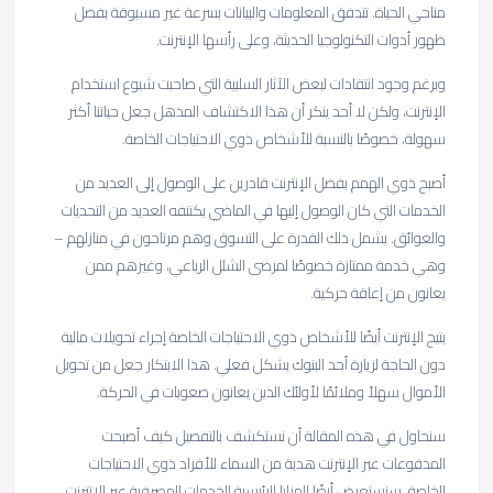
مناحي الحياة. تتدفق المعلومات والبيانات بسرعة غير مسبوقة بفضل
ظهور أدوات التكنولوجيا الحديثة، وعلى رأسها الإنترنت.
وبرغم وجود انتقادات لبعض الآثار السلبية التي صاحبت شيوع استخدام
الإنترنت، ولكن لا أحد ينكر أن هذا الاكتشاف المذهل جعل حياتنا أكثر
سهولة، خصوصًا بالنسبة للأشخاص ذوي الاحتياجات الخاصة.
أصبح ذوي الهمم بفضل الإنترنت قادرين على الوصول إلى العديد من
الخدمات التي كان الوصول إليها في الماضي يكتنفه العديد من التحديات
والعوائق. يشمل ذلك القدرة على التسوق وهم مرتاحون في منازلهم –
وهي خدمة ممتازة خصوصًا لمرضى الشلل الرباعي، وغيرهم ممن
يعانون من إعاقة حركية.
يتيح الإنترنت أيضًا للأشخاص ذوي الاحتياجات الخاصة إجراء تحويلات مالية
دون الحاجة لزيارة أحد البنوك بشكل فعلي. هذا الابتكار جعل من تحويل
الأموال سهلاً وملائمًا لأولئك الذين يعانون صعوبات في الحركة.
سنحاول في هذه المقالة أن نستكشف بالتفصيل كيف أصبحت
المدفوعات عبر الإنترنت هدية من السماء للأفراد ذوي الاحتياجات
الخاصة. سنستعرض أيضًا المزايا الرئيسية للخدمات المصرفية عبر الإنترنت