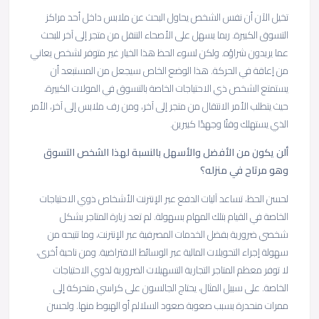
تخيل الآن أن نفس الشخص يحاول البحث عن ملابس داخل أحد مراكز
التسوق الكبيرة. ربما يسهل على الأصحاء التنقل من متجر إلى آخر للبحث
عما يريدون شراؤه. ولكن لسوء الحظ هذا الخيار غير متوفر لشخص يعاني
من إعاقة في الحركة. هذا الوضع الخاص سيجعل من المستبعد أن
يستمتع الشخص ذي الاحتياجات الخاصة بالتسوق في المولات الكبيرة،
حيث يتطلب الأمر الانتقال من متجر إلى آخر، ومن رف ملابس إلى آخر، الأمر
الذي يستهلك وقتًا وجهدًا كبيرين.
ألن
يكون
من
الأفضل
والأسهل
بالنسبة
لهذا
الشخص
التسوق
وهو
مرتاح
في
منزله؟
لحسن الحظ، تساعد آليات الدفع عبر الإنترنت الأشخاص ذوي الاحتياجات
الخاصة في القيام بتلك المهام بسهولة. لم تعد زيارة المتاجر بشكل
شخصي ضرورية بفضل الخدمات المصرفية عبر الإنترنت، وما تتيحه من
سهولة إجراء التحويلات المالية عبر الوسائط الافتراضية. ومن ناحية أخرى،
لا توفر معظم المتاجر التجارية التسهيلات الضرورية لذوي الاحتياجات
الخاصة. على سبيل المثال، يحتاج الجالسون على كراسي متحركة إلى
ممرات منحدرة بسبب صعوبة صعود السلالم أو الهبوط منها. ولحسن