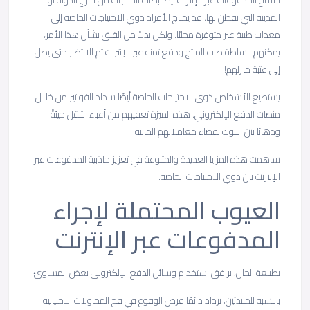
تسمح المدفوعات عبر الإنترنت أيضًا بطلب المنتجات من خارج الدولة أو
المدينة التي تقطن بها. قد يحتاج الأفراد ذوي الاحتياجات الخاصة إلى
معدات طبية غير متوفرة محليًا. ولكن بدلاً من القلق بشأن هذا الأمر،
يمكنهم ببساطة طلب المنتج ودفع ثمنه عبر الإنترنت ثم الانتظار حتى يصل
إلى عتبة منزلهم!
يستطيع الأشخاص ذوي الاحتياجات الخاصة أيضًا سداد الفواتير من خلال
منصات الدفع الإلكتروني. هذه الميزة تعفيهم من أعباء التنقل جيئةً
وذهابًا بين البنوك لقضاء معاملاتهم المالية.
ساهمت هذه المزايا العديدة والمتنوعة في تعزيز جاذبية المدفوعات عبر
الإنترنت بين ذوي الاحتياجات الخاصة.
العيوب
المحتملة
لإجراء
المدفوعات
عبر
الإنترنت
بطبيعة الحال، يرافق استخدام وسائل الدفع الإلكتروني بعض المساوئ.
بالنسبة للمبتدئين، تزداد دائمًا فرص الوقوع في فخ المحاولات الاحتيالية.