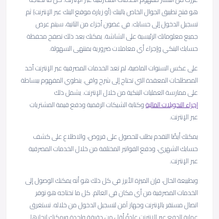
هو فتح تطبيق الجوال الخاص بالبنك (أو زيارة موقع البنك عبر الإنترنت) ثم
تسجيل الدخول إلى حسابك. في غضون أجزاء من الثانية، سيتم عرض
جميع معلوماتك الرئيسية على الشاشة. يمكنك بعد ذلك تصفح محفظة
حسابك البنكي وإجراء أي معاملات ضرورية بمنتهى السهولة.
على عكس السنوات الماضية، لم تعد الخدمات المصرفية عبر الإنترنت أحد
المصطلحات المعقدة التي تحتاج إلى شرح وافي. ينطوي المفهوم ببساطة
على ممارسة العمليات البنكية من خلال الإنترنت. يشمل ذلك
إجراء التحويلات المالية
وكتابة الشيكات الرقمية ودفع قيمة المشتريات
عبر الإنترنت.
يمكنك أيضًا التقدم بطلب للحصول على قروض، والاطلاع على كشف
حسابك الشهري، ودفع الفواتير المختلفة من خلال الخدمات المصرفية
عبر الإنترنت.
وبطبيعة الحال، فإن الميزة الأبرز في كل ذلك هو أنه يمكنك الوصول إلى
الخدمات المصرفية من أي مكان في العالم. كل ما تحتاجه هو توفر
اتصال مستقر بالإنترنت وجهاز آمن لتسجيل الدخول من خلاله. تستغرق
عملية الدفع عبر الإنترنت عادةً أقل من دقيقة واحدة ويمكنك إنجازها