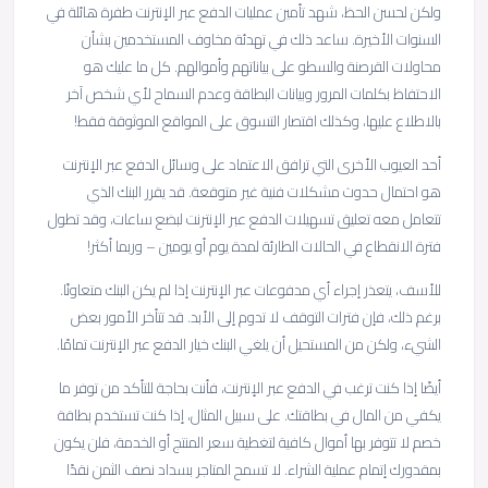
ولكن لحسن الحظ، شهد تأمين عمليات الدفع عبر الإنترنت طفرة هائلة في
السنوات الأخيرة. ساعد ذلك في تهدئة مخاوف المستخدمين بشأن
محاولات القرصنة والسطو على بياناتهم وأموالهم. كل ما عليك هو
الاحتفاظ بكلمات المرور وبيانات البطاقة وعدم السماح لأي شخص آخر
بالاطلاع عليها، وكذلك اقتصار التسوق على المواقع الموثوقة فقط!
أحد العيوب الأخرى التي ترافق الاعتماد على وسائل الدفع عبر الإنترنت
هو احتمال حدوث مشكلات فنية غير متوقعة. قد يقرر البنك الذي
تتعامل معه تعليق تسهيلات الدفع عبر الإنترنت لبضع ساعات، وقد تطول
فترة الانقطاع في الحالات الطارئة لمدة يوم أو يومين – وربما أكثر!
للأسف، يتعذر إجراء أي مدفوعات عبر الإنترنت إذا لم يكن البنك متعاونًا.
برغم ذلك، فإن فترات التوقف لا تدوم إلى الأبد. قد تتأخر الأمور بعض
الشيء، ولكن من المستحيل أن يلغي البنك خيار الدفع عبر الإنترنت تمامًا.
أيضًا إذا كنت ترغب في الدفع عبر الإنترنت، فأنت بحاجة للتأكد من توفر ما
يكفي من المال في بطاقتك. على سبيل المثال، إذا كنت تستخدم بطاقة
خصم لا تتوفر بها أموال كافية لتغطية سعر المنتج أو الخدمة، فلن يكون
بمقدورك إتمام عملية الشراء. لا تسمح المتاجر بسداد نصف الثمن نقدًا