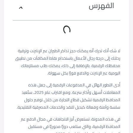
الفهرس
لا شك أنك تدرك أنه يمكنك حجز تذاكر الطيران عبر الإنترنت وترقية
رحلتك إلى درجة رجال الأعمال باستخدام نقاط المكافآت من تطبيق
محفظتك الرقمية. بالإضافة إلى ذلك، يمكنك طلب مستلزماتك
اليومية عبر الإنترنت والدفع فورًا بكل سهولة.
أدى التطور الهائل في المدفوعات الرقمية إلى جعل هذه
المعاملات أسهل وأكثر سرعة. ومع اقتراب عام 2025، ستُعيد
المحافظ الرقمية تشكيل قطاع التجارة من خلال توفير حلول
سلسة وآمنة وفعالة كبديل للنقد والخدمات المصرفية التقليدية.
في هذه المدونة، نستعرض أبرز الاتجاهات في مجال الدفع عبر
المحافظ الرقمية، والتي ستلعب دورًا محوريًا في مستقبل