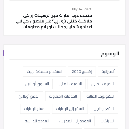
July 14, 2026
متحدہ عرب امارات میں ترسیلات زر کی
مارکیٹ کتنی بڑی ہے؟ غیر ملکیوں کے لیے
اعداد و شمار، رجحانات اور اہم معلومات
الوسوم
ألميزانية
إكسبو 2020
استخدام محفظة باييت
التثقيف المالي
التثقيف المالي
التسوق أونلاين
التكنولوجيا المالية
الخدمات المعاونة
الدفع أونلاين
الدفع اونلاين
السفر إلى الإمارات
السفر للإمارات
الشراكات
العودة إلى المدارس
العودة للدراسة