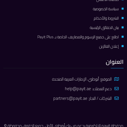
سياسة الخصوصية
الشروط والأحكام
بيان الحقائق الرئيسية
اطلع على جميع الرسوم والمصاريف الخاصة بـ Payit Plus
إعلان الفائزين
العنوان
الموقع: أبوظبي، الإمارات العربية المتحدة
دعم العملاء:
help@payit.ae
الشركات / التجار:
partners@payit.ae
محفظة payit الإلكترونية بدعم من بنك أبوظبي الأول. جميع الحقوق محفوظة ©