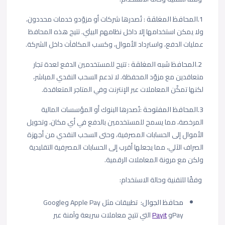
1.المحافظ المغلقة
: تُصدرها شركات أو مزوّدو خدمات محددون،
ولا يمكن استخدامها إلا داخل نظامهم البيئي. تتيح هذه المحافظ
عمليات الدفع، واسترداد الأموال، وكسب المكافآت داخل الشركة.
2
.
المحافظ شبه المغلقة
: تتيح للمستخدمين الدفع لعدة تجار
متعاقدين مع مزوّد المحفظة. لا تدعم السحب النقدي المباشر،
لكنها تمكّن المعاملات عبر الإنترنت وفي المتاجر المتعاقدة.
3.المحافظ المفتوحة
:تُصدرها البنوك أو المؤسسات المالية
المرخصة، مما يسمح للمستخدمين بالدفع في أي مكان، وتحويل
الأموال إلى الحسابات المصرفية، وحتى السحب النقدي من أجهزة
الصراف الآلي، مما يجعلها أقرب إلى الحسابات المصرفية التقليدية
ولكن مع مرونة المعاملات الرقمية.
وفقًا للتقنية وحالة الاستخدام:
محافظ الجوال:
تطبيقات مثل Apple Pay وGoogle
Payو
Payit
التي تتيح معاملات سريعة وآمنة عبر