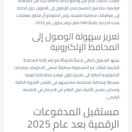
أصبحت خدمات اشترِ الآن وادفع لاحقًا (BNPL) جزءًا من المحافظ
الرقمية، مما يتيح للمستخدمين الوصول إلى التمويل دون الحاجة
إلى موافقات مصرفية تقليدية. ومن المتوقع أن تتجاوز معاملات
هذه الخدمة عالميًا 680 مليار دولار بحلول عام 2025.
تعزيز سهولة الوصول إلى
المحافظ الإلكترونية
يشهد الشمول المالي تحسنًا ملحوظًا مع تزايد إتاحة المحافظ
الرقمية للفئات غير المشمولة مصرفيًا. تسعى الحكومات وشركات
التكنولوجيا المالية إلى تقديم حلول لتوفير محافظ إلكترونية
مبسطة وبتكلفة منخفضة مما يسهم في تقليص الفجوة المالية
وتمكين ملايين الأفراد حول العالم من الاندماج في الاقتصاد
الرقمي.
مستقبل المدفوعات
الرقمية بعد عام 2025