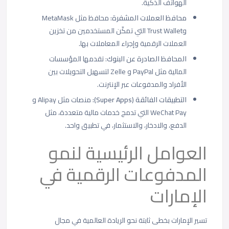
الهواتف الذكية.
محافظ العملات المشفرة:
محافظ مثل MetaMask
وTrust Wallet التي تمكّن المستخدمين من تخزين
العملات الرقمية وإجراء المعاملات بها.
المحافظ الصادرة عن البنوك
: تقدمها المؤسسات
المالية مثل PayPal و Zelle لتسهيل التحويلات بين
الأفراد والمدفوعات عبر الإنترنت.
التطبيقات الفائقة (Super Apps):
منصات مثل Alipay و
WeChat Pay التي تدمج خدمات مالية متعددة، مثل
الدفع، والادخار، والاستثمار، في تطبيق واحد.
العوامل الرئيسية لنمو
المدفوعات الرقمية في
الإمارات
تسير الإمارات بخطى ثابتة نحو الريادة العالمية في مجال