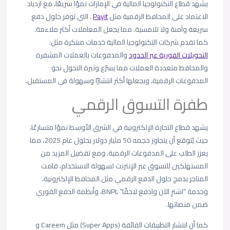
يشهد قطاع التكنولوجيا المالية في الإمارات نموًا سريعًا، مع ازدياد
الاعتماد على المحافظ الرقمية مثل
Payit
. التي توفر حلول دفع
سريعة وآمنة ولا تلامسية. مما يجعل المعاملات أكثر ملاءمة.
كما تقدم شركات التكنولوجيا المالية خدمات مبتكرة مثل:
التحويلات الفورية عبر الحدود
والمدفوعات بالعملات المشفرة
والمحافظ متعددة العملات مما يسرّع وتيرة التحول نحو
المدفوعات الرقمية، ويجعلها أكثر انتشارًا وسهولة في المستقبل.
طفرة التسوق الرقمي
يشهد قطاع التجارة الإلكترونية في الشرق الأوسط نموًا متسارعًا،
حيث يُتوقع أن يتجاوز حجمه 50 مليار دولار بحلول عام 2025، مما
يعزز الطلب على المدفوعات الرقمية. ومع تفضيل المزيد من
المستهلكين للتسوق عبر الإنترنت لسهولة الاستخدام، قامت
المتاجر بدمج حلول الدفع الرقمي مثل المحافظ الإلكترونية،
وخدمة “اشترِ الآن وادفع لاحقًا” BNPL، وأنظمة الدفع الفوري
ضمن منصاتها.
كما أن انتشار التطبيقات الفائقة (Super Apps) مثل Careem و