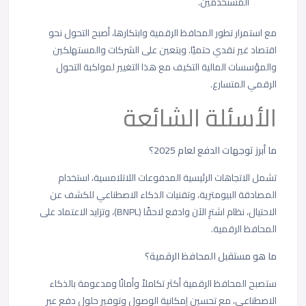
المستخدمين.
مع استمرار تطور المحافظ الرقمية وابتكارها، أصبح التحول نحو
اقتصاد غير نقدي حتميًا. ويتعين على الشركات والمستهلكين
والمؤسسات المالية التكيف مع هذا التغيير لمواكبة التحول
الرقمي المتسارع.
الأسئلة الشائعة
ما أبرز توجهات الدفع لعام 2025؟
تشمل الاتجاهات الرئيسية المدفوعات اللاتلامسية، استخدام
المصادقة البيومترية، وتقنيات الذكاء الاصطناعي للكشف عن
الاحتيال، نظام اشترِ الآن وادفع لاحقًا (BNPL)، وتزايد الاعتماد على
المحافظ الرقمية.
ما هو مستقبل المحافظ الرقمية؟
ستصبح المحافظ الرقمية أكثر تكاملاً وأمانًا ومدعومة بالذكاء
الاصطناعي، مع تحسين إمكانية الوصول وتوفير حلول دفع عبر