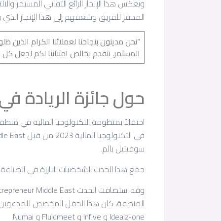
ويعكس هذا الإنجاز الرائع التفاني المستمر والا
المحفز للفريق وشغفهم إلى هذا الإنجاز الذي 
“نحن مدينون بنجاحنا لعملائنا الكرام الذين ظل
المستمر. نتقدم بخالص امتناننا لكم لجعل كل ذلك م
حول جائزة الريادة في ال
احتفالاً بمنظومة التكنولوجيا المالية في منطقة
سوفيتيل بالم.
جمع هذا الحدث الشخصيات البارزة في الصناعة 
المنطقة، كان هذا الحفل المخصص للمدعوين فقط
Idealz-one و Infive و Fluidmeet و Numai.