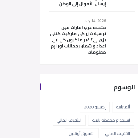
إرسال الأموال إلى الوطن
July 14, 2026
متحدہ عرب امارات میں
ترسیلات زر کی مارکیٹ کتنی
بڑی ہے؟ غیر ملکیوں کے لیے
اعداد و شمار، رجحانات اور اہم
معلومات
الوسوم
ألميزانية
إكسبو 2020
استخدام محفظة باييت
التثقيف المالي
التثقيف المالي
التسوق أونلاين