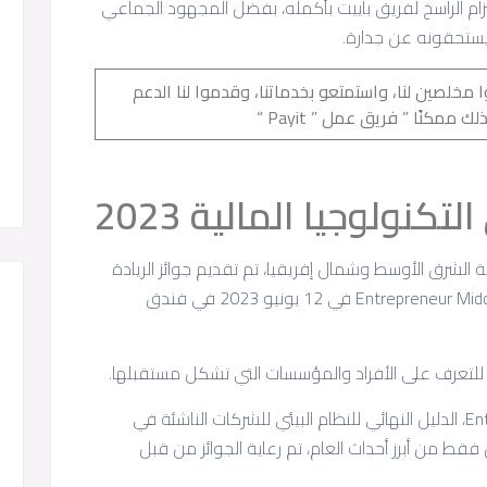
لتزام الراسخ لفريق باييت بأكمله، بفضل المجهود الجماعي
يستحقونه عن جدارة.
وا مخلصين لنا، واستمتعو بخدماتنا، وقدموا لنا الدعم
مكنًا ” فريق عمل ” Payit “
تكنولوجيا المالية 2023
 الشرق الأوسط وشمال إفريقيا، تم تقديم جوائز الريادة
في التكنولوجيا المالية 2023 من قبل Entrepreneur Middle East في 12 يونيو 2023 في فندق
للتعرف على الأفراد والمؤسسات التي تشكل مستقبلها.
وقد استضافت الحدث Entrepreneur Middle East، الدليل النهائي للنظام البيئي للشركات الناشئة في
 من أبرز أحداث العام، تم رعاية الجوائز من قبل