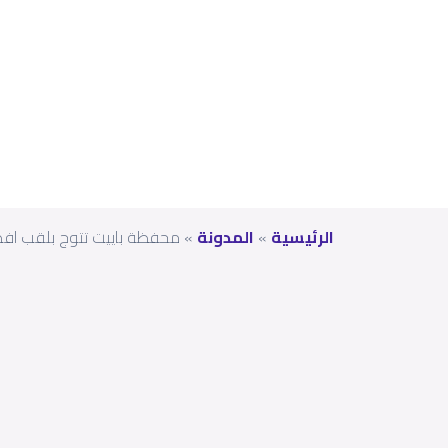
202
3
الرئيسية
»
المدونة
»
محفظة باييت تتوج بلقب افضل “