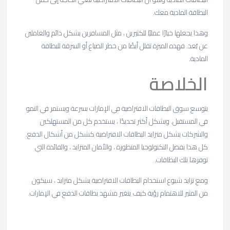
البطاقة المادية معك.
وهذا يجعلها خيارًا عمليًا للكثيرين ، مثل المسافرين بشكل دائم والعاملين
عن بُعد. فهذه الميزة تقلل أيضًا من خطر الضياع أو السرقة للبطاقة
المادية.
الخلاصة
يتوسع سوق البطاقات الافتراضية في الإمارات بسرعة ويستمر في النمو
في المستقبل. وبشكل أكثر تحديدًا ، يستخدم كل من المستهلكين
والشركات بشكل متزايد البطاقات الافتراضية كشكل من أشكال الدفع.
كل هذا بفضل التكنولوجيا المتطورة ، والأمان المتزايد ، والفائدة التي
توفرها تلك البطاقات.
ومع تزايد شيوع استخدام البطاقات الافتراضية بشكل متزايد ، سيكون
من المثير للاهتمام رؤية كيف يتغير مشهد بطاقات الدفع في الإمارات.