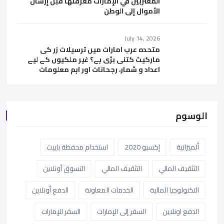
المغتربين في الإمارات معرفتها قبل إرسال
الأموال إلى الوطن
July 14, 2026
متحدہ عرب امارات میں ترسیلات زر کی
مارکیٹ کتنی بڑی ہے؟ غیر ملکیوں کے لیے
اعداد و شمار، رجحانات اور اہم معلومات
الوسوم
ألميزانية
إكسبو 2020
استخدام محفظة باييت
التثقيف المالي
التثقيف المالي
التسوق أونلاين
التكنولوجيا المالية
الخدمات المعاونة
الدفع أونلاين
الدفع اونلاين
السفر إلى الإمارات
السفر للإمارات