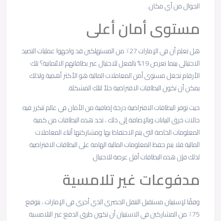
الجوال من أي مكان.
مستوى أمان أعلى
هل تعلم أن في الإمارات 27٪ من المستهلكين قد واجهوا عمليات التصيد
الاحتيالي بينما تعرض 19% بالفعل للاحتيال عبر بطاقاتهم الائتمانية؟ تلك
الأرقام تجعل مستوى أمن المعاملات المالية هو الأكثر أهمية ولذلك
يمكن أن تكون البطاقات الافتراضية حلاً لتلك المشكلة.
حيث توفر البطاقات الافتراضية درجة إضافية من الأمان في عالم تتكرر فيه
حالات خرق البيانات وبالإضافة إلى ذلك ، تحد هذه البطاقات من كمية
المعلومات الخاصة التي يتم الاحتفاظ بها ومشاركتها أثناء المعاملات
المالية فلا يتم حفظ المعلومات المالية الهامة على البطاقات الافتراضية
لذلك فإن هذه البطاقات أقل عرضة للاحتيال.
مدفوعات غير تلامسية
وفقًا لإستبيان مستقبل التنقل الحضري الذي أجري في الإمارات ، يتوقع
75٪ من المشاركين في الاستبيان أن تكون طرق الدفع غير التلامسية