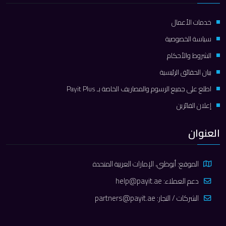
خدمات الأعمال
سياسة الخصوصية
الشروط والأحكام
بيان الحقائق الرئيسية
اطلع على جميع الرسوم والمصاريف الخاصة بـ Payit Plus
إعلان الفائزين
العنوان
الموقع: أبوظبي، الإمارات العربية المتحدة
دعم العملاء:
help@payit.ae
الشركات / التجار:
partners@payit.ae