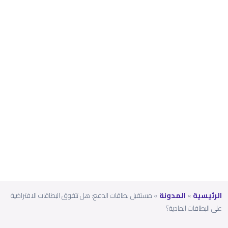
قات
الافترا
ضية
على
البطا
قات
المادي
ة؟
الرئيسية
»
المدونة
»
مستقبل بطاقات الدفع: هل تتفوق البطاقات الافتراضية
على البطاقات المادية؟