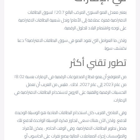
يعتبر معدل النمو السنوي المركب البالغ 20.7٪ لسوق البطاقات
الافتراضية قفزة عملاقة إلى الأمام! وتدل شعبية البطاقات الافتراضية
على توجه واهتمام البلاد للحلول الرقمية.
ولكن ما العوامل التي تقود النمو في سوق البطاقات الافتراضية؟ دعنا
نكتشف سويا.
تطور تقني أكثر
من المتوقع أن ينمو قطاع المدفوعات الرقمية في الإمارات بنسبة 8.02٪
من عام 2023 إلى عام 2027. لذلك ، فليس من الغريب أن تعمل
التحسينات الرقمية والتقنية على الترويج لاستخدام البطاقات الافتراضية في
الإمارات.
وفي الماضي القريب كان استخدام البطاقات المادية هو الوسيلة الوحيدة
للدفع. ولكن الآن هناك سعي لتجاوز فكرة الوسيلة الواحدة للدفع تلك
بفضل تطوير البطاقات الافتراضية. وفي الوقت الحاضر ، يمكن للأفراد
والمؤسسات إجراء المعاملات المالية ببضع نقرات على الحاسوب أو