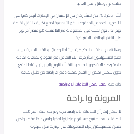
متاحة في وسائل النقل العام.
أيضًا ، ذكر 50٪ من المشاركين في الإستبيان في الإمارات أنهم كانوا على
الأرجح يستخدمون المدفوعات غير التلامسية لدفع تكاليف التنقل الخاصة
بهم. لذا ، فإن الطلب على المدفوعات غير التلامسية هو عنصر آخر يؤثر
على انتشار البطاقات الافتراضية.
وهنا تقدم البطاقات الافتراضية بديلاً آمنًا وعمليًا للبطاقات المادية. حيث ،
أصبح المستهلكون أكثر حرصًا أثناء التعامل مع النقود والبطاقات المادية ،
خاصة بعد جائحة كورونا فبمجرد النقر أو التلويح بالجهاز في نقاط الدفع
بدون تلامس يمكن أن القيام بعملية دفع افتراضية من خلال بطاقة.
ذات صلة:
كيف تعمل البطاقات الافتراضية
المرونة والراحة
لا يمكن إنكار أن البطاقات الافتراضية مرنة ومريحة. حيث ، تتيح هذه
البطاقات للعملاء تتبع حساباتهم وإدارتها لحظيا وليس هذا فقط ، ولكن
يمكن للمستهلكين إجراء المدفوعات عبر الإنترنت بكل سهولة.