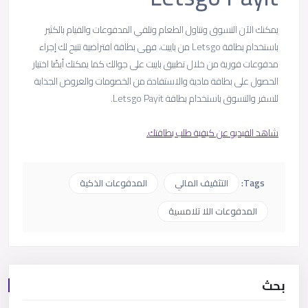
يمكنك الآن التسوق وتناول الطعام وتلقي المدفوعات والقيام بالكثير
باستخدام بطاقة Letsgo من باييت، فهى بطاقة افتراضية تتيح لك إجراء
مدفوعات فورية من خلال تطبيق باييت على جوالك كما يمكنك أيضًا اختيار
الحصول على بطاقة مادية والاستفادة من الخصومات والعروض الجذابة
للسفر والتسوق باستخدام بطاقة Letsgo Payit.
شاهد الفيديو عن كيفية طلب بطاقتك.
Tags:
التثقيف المالي
المدفوعات الذكية
المدفوعات اللا تلامسية
بحث