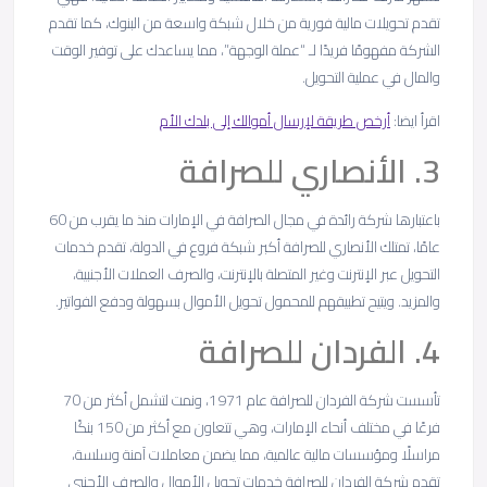
تقدم تحويلات مالية فورية من خلال شبكة واسعة من البنوك، كما تقدم
الشركة مفهومًا فريدًا لـ “عملة الوجهة”، مما يساعدك على توفير الوقت
والمال في عملية التحويل.
اقرأ ايضا:
أرخص طريقة لإرسال أموالك إلى بلدك الأم
3. الأنصاري للصرافة
باعتبارها شركة رائدة في مجال الصرافة في الإمارات منذ ما يقرب من 60
عامًا، تمتلك الأنصاري للصرافة أكبر شبكة فروع في الدولة، تقدم خدمات
التحويل عبر الإنترنت وغير المتصلة بالإنترنت، والصرف العملات الأجنبية،
والمزيد. ويتيح تطبيقهم للمحمول تحويل الأموال بسهولة ودفع الفواتير.
4. الفردان للصرافة
تأسست شركة الفردان للصرافة عام 1971، ونمت لتشمل أكثر من 70
فرعًا في مختلف أنحاء الإمارات، وهي تتعاون مع أكثر من 150 بنكًا
مراسلًا ومؤسسات مالية عالمية، مما يضمن معاملات آمنة وسلسة،
تقدم شركة الفردان للصرافة خدمات تحويل الأموال والصرف الأجنبي