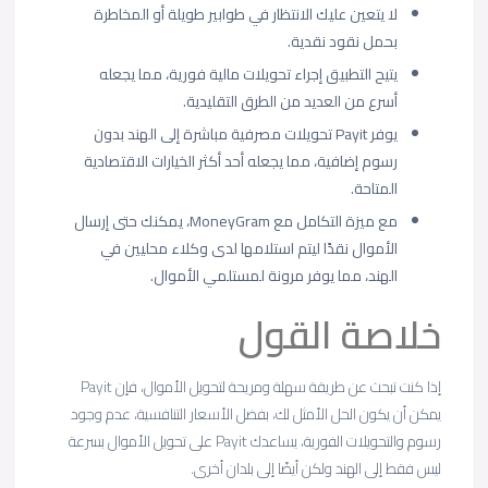
لا يتعين عليك الانتظار في طوابير طويلة أو المخاطرة
بحمل نقود نقدية.
يتيح التطبيق إجراء تحويلات مالية فورية، مما يجعله
أسرع من العديد من الطرق التقليدية.
يوفر Payit تحويلات مصرفية مباشرة إلى الهند بدون
رسوم إضافية، مما يجعله أحد أكثر الخيارات الاقتصادية
المتاحة.
مع ميزة التكامل مع MoneyGram، يمكنك حتى إرسال
الأموال نقدًا ليتم استلامها لدى وكلاء محليين في
الهند، مما يوفر مرونة لمستلمي الأموال.
خلاصة القول
إذا كنت تبحث عن طريقة سهلة ومريحة لتحويل الأموال، فإن Payit
يمكن أن يكون الحل الأمثل لك، بفضل الأسعار التنافسية، عدم وجود
رسوم والتحويلات الفورية، يساعدك Payit على تحويل الأموال بسرعة
ليس فقط إلى الهند ولكن أيضًا إلى بلدان أخرى.