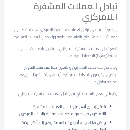
تبادل العملات المشفرة
اللامركزي
إن المبدأ الأساسي لتبادل العملات المشفرة اللامركزي هو الحفاظ على
دقة الأشياء فيما يتعلق بالفلسفة الكامنة وراء مجال العملات المشفرة.
فمع تبادل العملات المشفرة اللامركزي، لا يتعين عليك الاعتماد على
وسيط (وسيط) للاحتفاظ بأموالك.
وبدلاً من ذلك يجتمع المشترون والبائعون معا فيما يشبه السوق
الرقمي ويقومون بالمعاملات مباشرة. أو بمعنى آخر، فهذا النوع يعد
كمنصة تداول مباشر.
وفيما يلي بعض السمات التي تميز تبادل العملات المشفرة اللامركزي:
تتمثل إحدى أهم مزايا تبادل العملات المشفرة
اللامركزي في صعوبة اختراقها مقارنة بالتبادل المركزي.
ولكن هناك وجه آخر لهذه السمة وهو إنك أكثر عرضة
لعزل نفسك عن أموالك.