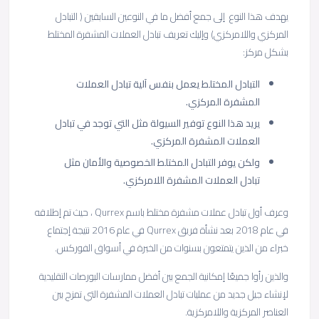
يهدف هذا النوع إلى جمع أفضل ما في النوعين السابقين ( التبادل
المركزي واللامركزي) وإليك تعريف تبادل العملات المشفرة المختلط
بشكل مركز:
التبادل المختلط يعمل بنفس آلية تبادل العملات
المشفرة المركزي.
يريد هذا النوع توفير السيولة مثل التي توجد في تبادل
العملات المشفرة المركزي.
ولكن يوفر التبادل المختلط الخصوصية والأمان مثل
تبادل العملات المشفرة اللامركزي.
وعرف أول تبادل عملات مشفرة مختلط باسم Qurrex ، حيث تم إطلاقه
في عام 2018 بعد نشأة فريق Qurrex في عام 2016 نتيجة إجتماع
خبراء من الذين يتمتعون بسنوات من الخبرة في أسواق الفوركس.
والذين رأوا جميعًا إمكانية الجمع بين أفضل ممارسات البورصات التقليدية
لإنشاء جيل جديد من عمليات تبادل العملات المشفرة التي تمزج بين
العناصر المركزية واللامركزية.