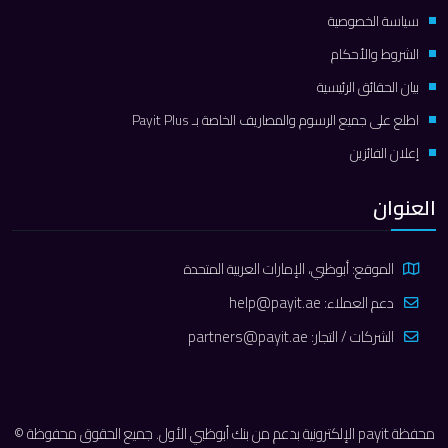
سياسة الخصوصية
الشروط والأحكام
بيان الحقائق الرئيسية
اطلع على جميع الرسوم والمصاريف الخاصة بـ Payit Plus
إعلان الفائزين
العنوان
الموقع: أبوظبي، الإمارات العربية المتحدة
دعم العملاء:
help@payit.ae
الشركات / التجار:
partners@payit.ae
محفظة payit الإلكترونية بدعم من بنك أبوظبي الأول. جميع الحقوق محفوظة ©