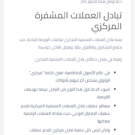
دعنا نوضح هذه الأمور أكثر:
تبادل العملات المشفرة
المركزي
يشبه تبادل العملات المشفرة المركزي تعاملات البورصة العادية، حيث
يجتمع المشترون والبائعون معًا، ويعمل التبادل كوسيط.
وفيما يلي بعض خصائص تبادل العملات المشفرة المركزي:
في عالم الأصول الافتراضية، تعني كلمة “مركزي”
الوثوق بشخص آخر ليهتم بأموالك.
لسوء الحظ، فإن هذا النوع من التبادل عرضة لهجمات
القرصنة.
معظم عمليات تبادل العملات المشفرة المركزية تقدم
عمليات الاقتران النوعي حيث مبادلة العملات الرقمية
ببعضها
ولكن ليس كل عملية تبادل مركزي تقدم عمليات