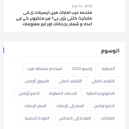
July 14, 2026
متحدہ عرب امارات میں ترسیلات زر کی
مارکیٹ کتنی بڑی ہے؟ غیر ملکیوں کے لیے
اعداد و شمار، رجحانات اور اہم معلومات
الوسوم
ألميزانية
إكسبو 2020
استخدام محفظة باييت
التثقيف المالي
التثقيف المالي
التسوق أونلاين
التكنولوجيا المالية
الخدمات المعاونة
الدفع أونلاين
الدفع اونلاين
السفر إلى الإمارات
السفر للإمارات
الشراكات
العودة إلى المدارس
العودة للدراسة