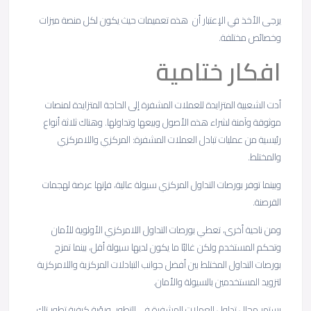
يرجى الأخذ في الإعتبار أن هذه تعميمات حيث يكون لكل منصة ميزات
وخصائص مختلفة.
افكار ختامية
أدت الشعبية المتزايدة للعملات المشفرة إلى الحاجة المتزايدة لمنصات
موثوقة وآمنة لشراء هذه الأصول وبيعها وتداولها. وهناك ثلاثة أنواع
رئيسية من عمليات تبادل العملات المشفرة: المركزي واللامركزي
والمختلط.
وبينما توفر بورصات التداول المركزي سيولة عالية، فإنها عرضة لهجمات
القرصنة.
ومن ناحية أخرى، تعطي بورصات التداول اللامركزي الأولوية للأمان
وتحكم المستخدم ولكن غالبًا ما يكون لديها سيولة أقل، بينما تمزج
بورصات التداول المختلط بين أفضل جوانب التبادلات المركزية واللامركزية
لتزويد المستخدمين بالسيولة والأمان.
يستمر مجال تداول العملات المشفرة في التطور، ورؤية كيفية تطور تلك