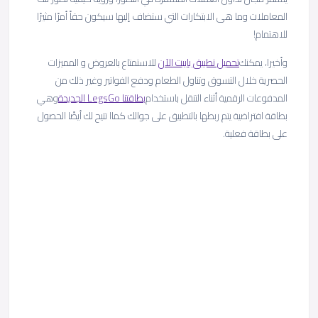
المعاملات وما هى الابتكارات التي ستضاف إليها سيكون حقاً أمرًا مثيرًا
للاهتمام!
وأخيرا، يمكنك
تحميل تطبيق باييت الآن
للاستمتاع بالعروض و المميزات
الحصرية خلال التسوق وتناول الطعام ودفع الفواتير وغير ذلك من
المدفوعات الرقمية أثناء التنقل باستخدام
بطاقتنا LegsGo الجديدة
وهي
بطاقة افتراضية يتم ربطها بالتطبيق على جوالك كماا تتيح لك أيضًا الحصول
على بطاقة فعلية.