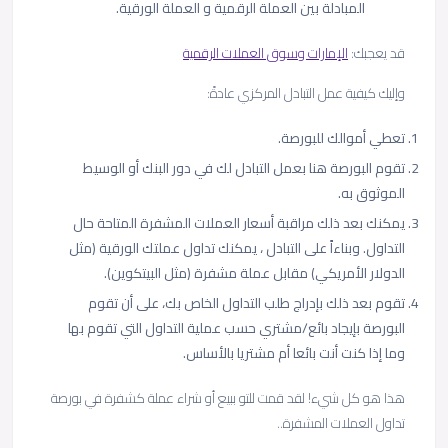
المبادلة بين العملة الرقمية و العملة الورقية.
قد يعجبك:
الإمارات وسوق العملات الرقمية
وإليك كيفية عمل التبادل المركزي عادةً:
تعطي أموالك للبورصة.
تقوم البورصة هنا بعمل التبادل لك في دور البنك أو الوسيط
الموثوق به.
يمكنك بعد ذلك مراقبة أسعار العملات المشفرة المتاحة حال
التداول. وبناءاً على التبادل ، يمكنك تداول عملتك الورقية (مثل
الدولار الأمريكي) مقابل عملة مشفرة (مثل البيتكوين).
تقوم بعد ذلك بإدراج طلب التداول الخاص بك، على أن تقوم
البورصة بإيجاد بائع/مشتري حسب عملية التداول التي تقوم بها
وما إذا كنت أنت بائعا أم مشتريا بالأساس.
هذا هو كل شيء! لقد قمت للتو ببيع أو شراء عملة كشفرة في بورصة
تداول العملات المشفرة..