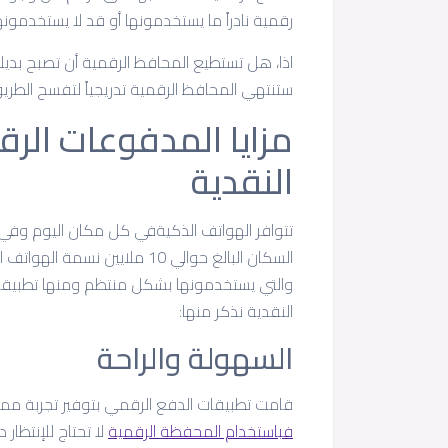
رقمية نادراً ما يستخدمونها أو قد لا يستخدمونها أ
اذا، هل تستطيع المحافظ الرقمية أن تصبح بديلا 
ستنتهي المحافظ الرقمية تدريجياً لتفسح الطريق
مزايا المدفوعات الر
النقدية
السكان البالغ حوالي 10 ملايين
والتي يستخدمونها بشكل منتظم ومنها تطبيقات 
النقدية نذكر منها:
السهولة والراحة
قامت تطبيقات الدفع الرقمي بتوفير تجربة مم
فباستخدام المحفظة الرقمية
لا تحتاج للإنتظار