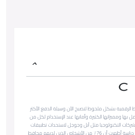
افظ الرقمية بشكل ملحوظ لتصبح الآن وسيلة الدفع الأكثر
مل بها ومميزاتها الكثيرة وأمانها عند الإستخدام لكل من
شركات التكنولوجيا مثل آبل وجوجل لاستحداث تطبيقات
الدفع الرقمية الخاصة بها على الرغم من وجود دراسة أظهرت أن 76٪ من الأشخاص الذين لديهم محافظ