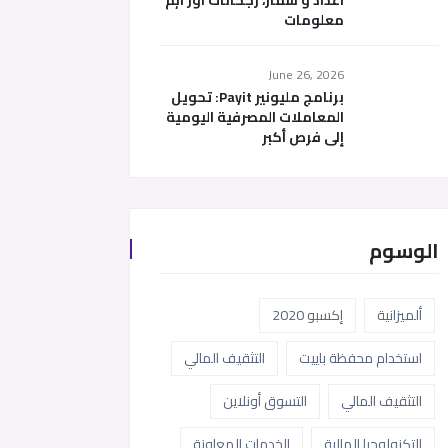
اعداد و شمار، رجحانات اور اہم
معلومات
June 26, 2026
برنامج مليونير Payit: تحويل
المعاملات المصرفية اليومية
إلى فرص أكبر
الوسوم
ألميزانية
إكسبو 2020
استخدام محفظة باييت
التثقيف المالي
التثقيف المالي
التسوق أونلاين
التكنولوجيا المالية
الخدمات المعاونة