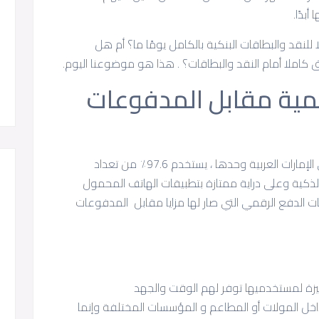
بدًا.
للنقد والبطاقات البنكية بالكامل يومًا ما؟ أم هل
 كاملا أمام النقد والبطاقات؟ . هذا هو موضوعنا اليوم.
قمية مقابل المدفوعات
تتوافر الهواتف الذكيةفي كل مكان اليوم وفي الإمارات العربية وحدها ، يستخدم 97.6٪ من تعداد
 نسمة الهواتف الذكية وعلى دراية ممتازة بتطبيقات الهاتف المحمول
الدفع الرقمي التي صار لها مزايا مقابل المدفوعات
يزة لمستخدميها توفر لهم الوقت والجهد
 داخل المولات أو المطاعم و المؤسسات المختلفة وإنما