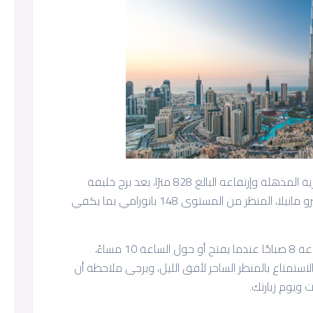
إنه أطول مبنى في العالم مع هندسته المعمارية المذهلة وإرتفاعه البالغ 828 مترًا، يعد برج خليفة
أطول بثلاث مرات تقريبًا من برج PBCom في مترو مانيلا، المنظر من المستوى 148 بانورامي بما يكفي
ولتجنب الزحام، فإن أفضل وقت للزيارة هو الساعة 8 صباحًا عندما يفتح أو حول الساعة 10 مساءً،
استمتاع بالمنظر الساحر لأفق الليل، ويرجى ملاحظة أن
 ويوم زيارتك.