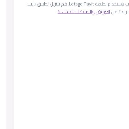
احصل على خصم 20% على الأطعمة والمشروبات باستخدام بطاقة Letsgo Payit. قم بتنزيل تطبيق باييت
جموعة من
العروض والصفقات المذهلة
.