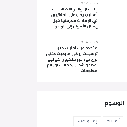
July 17, 2026
الاحتيال والحوالات المالية:
أساليب يجب على المغتربين
في الإمارات معرفتها قبل
إرسال الأموال إلى الوطن
July 14, 2026
متحدہ عرب امارات میں
ترسیلات زر کی مارکیٹ کتنی
بڑی ہے؟ غیر ملکیوں کے لیے
اعداد و شمار، رجحانات اور اہم
معلومات
الوسوم
ألميزانية
إكسبو 2020