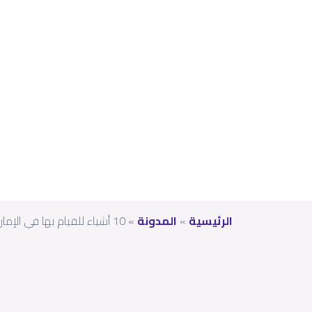
م
الجد
يد
الرئيسية
»
المدونة
»
10 أشياء للقيام بها في الإمارات خلال احتفالات العام الجديد